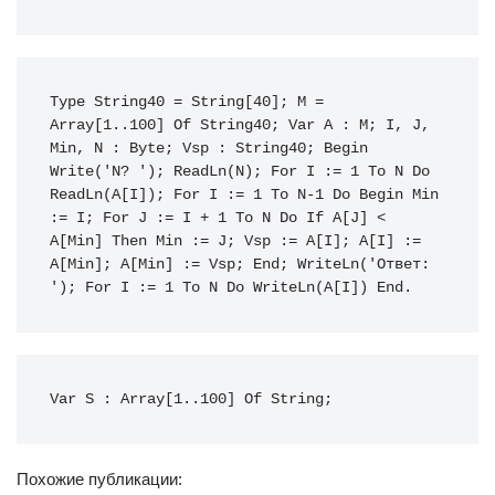
Type String40 = String[40]; M = 
Array[1..100] Of String40; Var A : M; I, J, 
Min, N : Byte; Vsp : String40; Begin 
Write('N? '); ReadLn(N); For I := 1 To N Do 
ReadLn(A[I]); For I := 1 To N-1 Do Begin Min 
:= I; For J := I + 1 To N Do If A[J] < 
A[Min] Then Min := J; Vsp := A[I]; A[I] := 
A[Min]; A[Min] := Vsp; End; WriteLn('Ответ: 
'); For I := 1 To N Do WriteLn(A[I]) End.
Var S : Array[1..100] Of String;
Похожие публикации: