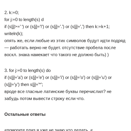
2. k:=0;
for j:=0 to length(s) d
if (s[j]>=’ ‘) or (s[j]=’!’) or (s[j]=’.’) or (s[j]=’,’) then k:=k+1;
writeln(k);
опять же, если любые из этих символов будут идти подряд
— работать верно не будет. отсутствие пробела после
воскл. знака намекает что такого не должно быть) )
3. for j:=0 to length(s) do
if (s[j]=’a’) or (s[j]=’e’) or (s[j]=’i’) or (s[j]=’o’) or (s[j]=’u’) or
(s[j]=’y’) then s[j]=’*’;
вроде все гласные латинские буквы перечислил? не
забудь потом вывести строку если что.
Остальные ответы
«помогите плиз я уже не знаю что делать. «