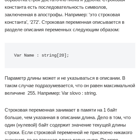
константа есть последовательность символов,
заключенная в апострофы. Например: ‘это строковая
константа’, ‘272’. Строковая переменная описывается в
разделе описания переменных следующим образом:
Var Name : string[20];
Параметр длины может и не указываться в описании. В
таком случае подразумевается, что он равен максимальной
величине  255. Например: Var slovo : string.
Строковая переменная занимает в памяти на 1 байт
больше, чем указанная в описании длина. Дело в том, что
один (нулевой) байт содержит значение текущей длины
строки. Если строковой переменной не присвоено никакого
значения, то ее текущая длина равна нулю. По мере