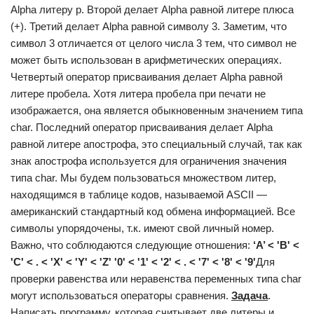
Alpha литеру р. Второй делает Alpha равной литере плюса
(+). Третий делает Alpha равной символу 3. Заметим, что
символ 3 отличается от целого числа 3 тем, что символ не
может быть использован в арифметических операциях.
Четвертый оператор присваивания делает Alpha равной
литере пробела. Хотя литера пробела при печати не
изображается, она является обыкновенным значением типа
char. Последний оператор присваивания делает Alpha
равной литере апострофа, это специальный случай, так как
знак апострофа используется для ограничения значения
типа char. Мы будем пользоваться множеством литер,
находящимся в таблице кодов, называемой ASCII —
американский стандартный код обмена информацией. Все
символы упорядочены, т.к. имеют свой личный номер.
Важно, что соблюдаются следующие отношения:
‘A’ < 'B' <
'C' < . < 'X' < 'Y' < 'Z' '0' < '1' < '2' < . < '7' < '8' < '9'
Для
проверки равенства или неравенства переменных типа char
могут использоваться операторы сравнения.
Задача
.
Написать программу, которая считывает две литеры и