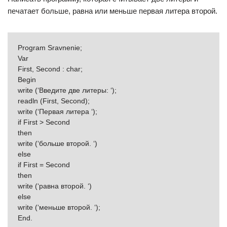
печатает больше, равна или меньше первая литера второй.
Program Sravnenie;
Var
First, Second : char;
Begin
write (‘Введите две литеры: ‘);
readln (First, Second);
write (‘Первая литера ‘);
if First > Second
then
write (‘больше второй. ‘)
else
if First = Second
then
write (‘равна второй. ‘)
else
write (‘меньше второй. ‘);
Еnd.