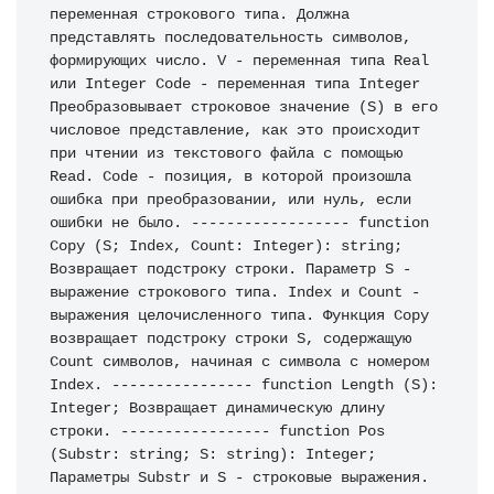
переменная строкового типа. Должна 
представлять последовательность символов, 
формирующих число. V - переменная типа Real 
или Integer Code - переменная типа Integer 
Преобразовывает строковое значение (S) в его 
числовое представление, как это происходит 
при чтении из текстового файла с помощью 
Read. Code - позиция, в которой произошла 
ошибка при преобразовании, или нуль, если 
ошибки не было. ------------------ function 
Copy (S; Index, Count: Integer): string; 
Возвращает подстроку строки. Параметр S - 
выражение строкового типа. Index и Count - 
выражения целочисленного типа. Функция Copy 
возвращает подстроку строки S, содержащую 
Count символов, начиная с символа с номером 
Index. ---------------- function Length (S): 
Integer; Возвращает динамическую длину 
строки. ----------------- function Pos 
(Substr: string; S: string): Integer; 
Параметры Substr и S - строковые выражения. 