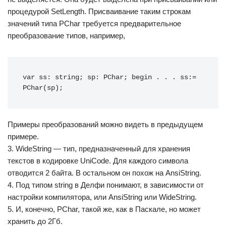
процедурой SetLength. Присваивание таким строкам
значений типа PChar требуется предварительное
преобразование типов, например,
var ss: string; sp: PChar; begin . . . ss:= 
PChar(sp);
Примеры преобразований можно видеть в предыдущем
примере.
3. WideString — тип, предназначенный для хранения
текстов в кодировке UniCode. Для каждого символа
отводится 2 байта. В остальном он похож на AnsiString.
4. Под типом string в Делфи понимают, в зависимости от
настройки компилятора, или AnsiString или WideString.
5. И, конечно, PChar, такой же, как в Паскале, но может
хранить до 2Гб.