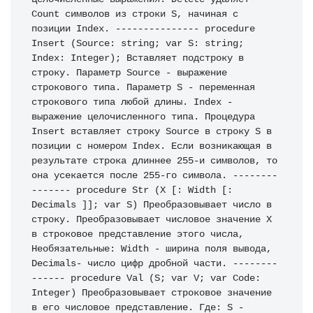
Count символов из строки S, начиная с 
позиции Index. --------------- procedure 
Insert (Source: string; var S: string; 
Index: Integer); Вставляет подстроку в 
строку. Параметр Source - выражение 
строкового типа. Параметр S - переменная 
строкового типа любой длины. Index - 
выражение целочисленного типа. Процедура 
Insert вставляет строку Source в строку S в 
позиции с номером Index. Если возникающая в 
результате строка длиннее 255-и символов, то 
она усекается после 255-го символа. --------
------- procedure Str (X [: Width [: 
Decimals ]]; var S) Преобразовывает число в 
строку. Преобразовывает числовое значение X 
в строковое представление этого числа, 
Необязательные: Width - ширина поля вывода, 
Decimals- число цифр дробной части. --------
------ procedure Val (S; var V; var Code: 
Integer) Преобразовывает строковое значение 
в его числовое представление. Где: S - 