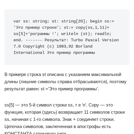
var ss: string; st: string[20]; begin ss:= 
'Это пример строки'; st:= copy(ss,1,11)+ 
ss[5]+'рограммы !'; writeln (st); readln; 
end. ------- Результат: Turbo Pascal Version 
7.0 Copyright (c) 1983,92 Borland 
International Это пример программы
В примере строка st описана с указанием максимальной
длины (лишние символы справа отбрасываются), поэтому
результат равен: st =’Это пример программы’.
ss[5] — это 5-й символ строки ss, т е ‘п’. Copy — это
функция, которая (здесь) возвращает 11 символов строки
ss, начиная с 1-го символа. Знак + соединяет строки.
Цепочка символов, заключенная в апострофы есть
КОНСТАНТА строкового типа.