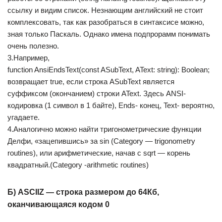
ссылку и видим список. Незнающим английский не стоит
комплексовать, так как разобраться в синтаксисе можно,
зная только Паскаль. Однако имена подпрорамм понимать
очень полезно.
3.Например,
function AnsiEndsText(const ASubText, AText: string): Boolean;
возвращает true, если строка ASubText является
суффиксом (окончанием) строки AText. Здесь ANSI-
кодировка (1 символ в 1 байте), Ends- конец, Text- вероятно,
угадаете.
4.Аналогично можно найти тригонометрические функции
Делфи, «зацепившись» за sin (Category — trigonometry
routines), или арифметические, начав с sqrt — корень
квадратный.(Category -arithmetic routines)
Б) ASCIIZ — строка размером до 64Кб,
оканчивающаяся кодом 0