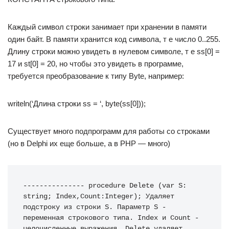
Каждый символ строки занимает при хранении в памяти
один байт. В памяти хранится код символа, т е число 0..255.
Длину строки можно увидеть в нулевом символе, т е ss[0] =
17 и st[0] = 20, но чтобы это увидеть в программе,
требуется преобразование к типу Byte, например:
writeln(‘Длина строки ss = ‘, byte(ss[0]));
Существует много подпрограмм для работы со строками
(но в Delphi их еще больше, а в PHP — много)
--------------- procedure Delete (var S: 
string; Index,Count:Integer); Удаляет 
подстроку из строки S. Параметр S - 
переменная строкового типа. Index и Count - 
целочисленные выражения. Delete удаляет 