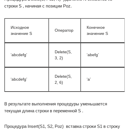
строки S , начиная с позиции Poz.
Исходное
Конечное
Оператор
значение S
значение S
Delete(S,
‘abcdefg’
‘abefg’
3, 2)
Delete(S,
‘abcdefg’
‘a’
2, 6)
В результате выполнения процедуры уменьшается
текущая длина строки в переменной S .
Процедура Insert(S1, S2, Poz)  вставка строки S1 в строку