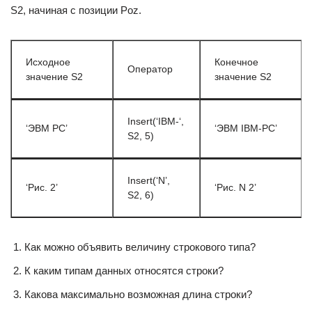
S2, начиная с позиции Poz.
Исходное
Конечное
Оператор
значение S2
значение S2
Insert(‘IBM-‘,
‘ЭВМ РС’
‘ЭВМ IBM-PC’
S2, 5)
Insert(‘N’,
‘Рис. 2’
‘Рис. N 2’
S2, 6)
Как можно объявить величину строкового типа?
К каким типам данных относятся строки?
Какова максимально возможная длина строки?