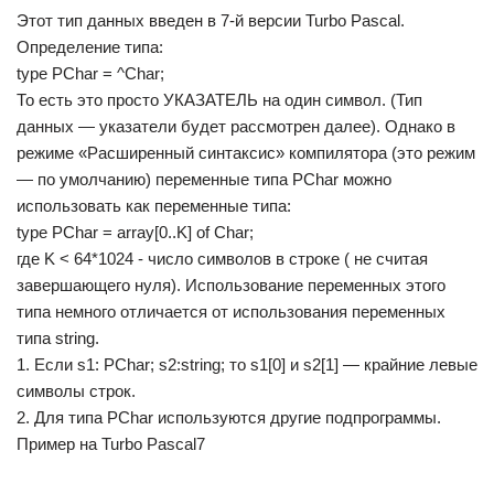
Этот тип данных введен в 7-й версии Turbo Pascal.
Определение типа:
type PChar = ^Char;
То есть это просто УКАЗАТЕЛЬ на один символ. (Тип
данных — указатели будет рассмотрен далее). Однако в
режиме «Расширенный синтаксис» компилятора (это режим
— по умолчанию) переменные типа PChar можно
использовать как переменные типа:
type PChar = array[0..K] of Char;
где K < 64*1024 - число символов в строке ( не считая
завершающего нуля). Использование переменных этого
типа немного отличается от использования переменных
типа string.
1. Если s1: PChar; s2:string; то s1[0] и s2[1] — крайние левые
символы строк.
2. Для типа PChar используются другие подпрограммы.
Пример на Turbo Pascal7