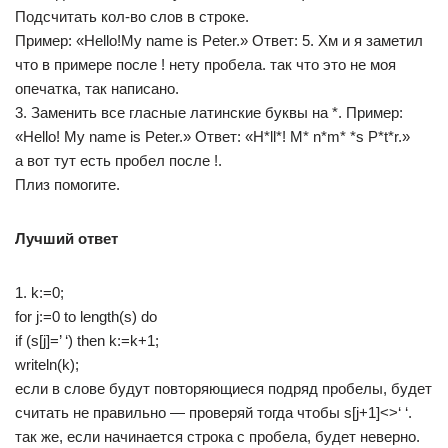
Подсчитать кол-во слов в строке.
Пример: «Hello!My name is Peter.» Ответ: 5. Хм и я заметил
что в примере после ! нету пробела. так что это не моя
опечатка, так написано.
3. Заменить все гласные латинские буквы на *. Пример:
«Hello! My name is Peter.» Ответ: «H*ll*! M* n*m* *s P*t*r.»
а вот тут есть пробел после !.
Плиз помогите.
Лучший ответ
1. k:=0;
for j:=0 to length(s) do
if (s[j]=’ ‘) then k:=k+1;
writeln(k);
если в слове будут повторяющиеся подряд пробелы, будет
считать не правильно — проверяй тогда чтобы s[j+1]<>‘ ‘.
так же, если начинается строка с пробела, будет неверно.