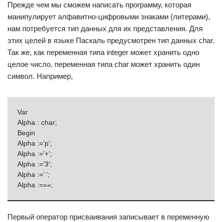
Прежде чем мы сможем написать программу, которая
манипулирует алфавитно-цифровыми знаками (литерами),
нам потребуется тип данных для их представления. Для
этих целей в языке Паскаль предусмотрен тип данных char.
Так же, как переменная типа integer может хранить одно
целое число, переменная типа char может хранить один
символ. Например,
Var
Alpha : char;
Begin
Alpha :=’p’;
Alpha :=’+’;
Alpha :=’3′;
Alpha :=’ ‘;
Alpha :=»»;
Первый оператор присваивания записывает в переменную