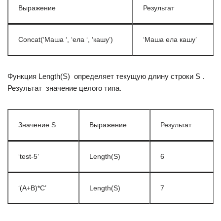
Выражение
Результат
Concat(‘Маша ‘, ‘ела ‘, ‘кашу’)
‘Маша ела кашу’
Функция Length(S)  определяет текущую длину строки S .
Результат  значение целого типа.
Значение S
Выражение
Результат
‘test-5’
Length(S)
6
‘(A+B)*C’
Length(S)
7