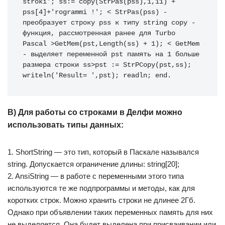
stroki'; ss:= copy(StrPas(pss),1,11) + 
pss[4]+'rogrammi !'; < StrPas(pss) - 
преобразует строку pss к типу string copy - 
функция, рассмотренная ранее для Turbo 
Pascal >GetMem(pst,Length(ss) + 1); < GetMem 
- выделяет переменной pst память на 1 больше 
размера строки ss>pst := StrPCopy(pst,ss); 
writeln('Result= ',pst); readln; end.
В) Для работы со строками в Делфи можно
использовать типы данных:
1. ShortString — это тип, который в Паскале назывался
string. Допускается ограничение длины: string[20];
2. AnsiString — в работе с переменными этого типа
используются те же подпрограммы и методы, как для
коротких строк. Можно хранить строки не длинее 2Гб.
Однако при объявлении таких переменных память для них
не выделяется. Она будет выделена при присваивании или