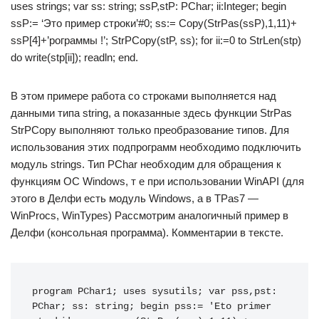
uses strings; var ss: string; ssP,stP: PChar; ii:Integer; begin
ssP:= ‘Это пример строки’#0; ss:= Copy(StrPas(ssP),1,11)+
ssP[4]+’рограммы !’; StrPCopy(stP, ss); for ii:=0 to StrLen(stp)
do write(stp[ii]); readln; end.
В этом примере работа со строками выполняется над
данными типа string, а показанные здесь функции StrPas
StrPCopy выполняют только преобразование типов. Для
использования этих подпрограмм необходимо подключить
модуль strings. Тип PChar необходим для обращения к
функциям ОС Windows, т е при использовании WinAPI (для
этого в Делфи есть модуль Windows, а в TPas7 —
WinProcs, WinTypes) Рассмотрим аналогичный пример в
Делфи (консольная программа). Комментарии в тексте.
program PChar1; uses sysutils; var pss,pst: 
PChar; ss: string; begin pss:= 'Eto primer 