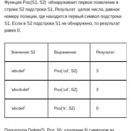
Функция Pos(S1, S2)  обнаруживает первое появление в
строке S2 подстроки S1. Результат  целое число, равное
номеру позиции, где находится первый символ подстроки
S1. Если в S2 подстроки S1 не обнаружено, то результат
равен 0.
Значение S2
Выражение
Результат
‘abcdef’
Pos(‘cd’, S2)
3
‘abcdcdef’
Pos(‘cd’, S2)
3
‘abcdef’
Pos(‘k’, S2)
0
Процедура Delete(S, Poz, N)  удаление N символов из