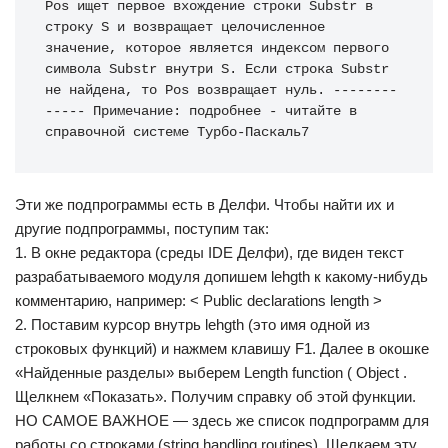
Pos ищет первое вхождение строки Substr в 
строку S и возвращает целочисленное 
значение, которое является индексом первого 
символа Substr внутри S. Если строка Substr 
не найдена, то Pos возвращает нуль. --------
----- Примечание: подробнее - читайте в 
справочной системе Турбо-Паскаль7
Эти же подпрограммы есть в Делфи. Чтобы найти их и
другие подпрограммы, поступим так:
1. В окне редактора (среды IDE Делфи), где виден текст
разрабатываемого модуля допишем lehgth к какому-нибудь
комментарию, например: < Public declarations length >
2. Поставим курсор внутрь lehgth (это имя одной из
строковых функций) и нажмем клавишу F1. Далее в окошке
«Найденные разделы» выберем Length function ( Object .
Щелкнем «Показать». Получим справку об этой функции.
НО САМОЕ ВАЖНОЕ — здесь же список подпрограмм для
работы со строками (string handling routines). Щелкаем эту