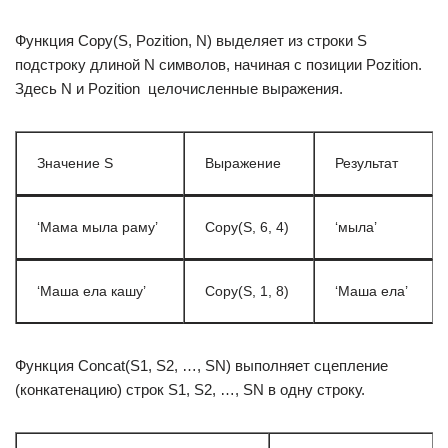
Функция Copy(S, Pozition, N) выделяет из строки S
подстроку длиной N символов, начиная с позиции Pozition.
Здесь N и Pozition  целочисленные выражения.
Значение S
Выражение
Результат
‘Мама мыла раму’
Copy(S, 6, 4)
‘мыла’
‘Маша ела кашу’
Copy(S, 1, 8)
‘Маша ела’
Функция Concat(S1, S2, …, SN) выполняет сцепление
(конкатенацию) строк S1, S2, …, SN в одну строку.