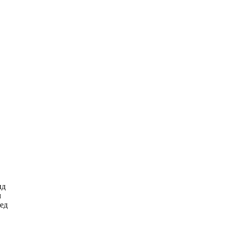
ид
м
ед