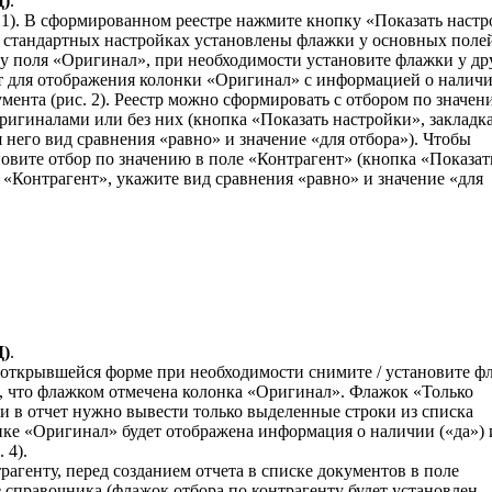
Д)
.
 1). В сформированном реестре нажмите кнопку «Показать наст
 стандартных настройках установлены флажки у основных поле
к у поля «Оригинал», при необходимости установите флажки у др
т для отображения колонки «Оригинал» с информацией о налич
умента (рис. 2). Реестр можно сформировать с отбором по значен
оригиналами или без них (кнопка «Показать настройки», закладк
 него вид сравнения «равно» и значение «для отбора»). Чтобы
новите отбор по значению в поле «Контрагент» (кнопка «Показат
 «Контрагент», укажите вид сравнения «равно» и значение «для
Д)
.
В открывшейся форме при необходимости снимите / установите ф
те, что флажком отмечена колонка «Оригинал». Флажок «Только
ли в отчет нужно вывести только выделенные строки из списка
нке «Оригинал» будет отображена информация о наличии («да»)
 4).
агенту, перед созданием отчета в списке документов в поле
 справочника (флажок отбора по контрагенту будет установлен