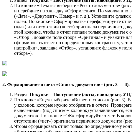
Раздел:
Покупки
–
Поступление (акты, накладные, УП
По кнопке «Печать» выберите «Реестр документов» (рис.
и перейдите на закладку «Оформление». По умолчанию в
(«Дата», «Документ», Номер» и т. д.). Установите флажо
полей. По кнопке «Сформировать» переформируйте отче
(«да») или отсутствии («нет») оригинала первичного док
этой колонке, чтобы в отчет попали только документы с 
«Отбор», добавьте поле отбора «Оригинал» и укажите для
сформировать отчет по определенному контрагенту, уста
настройки», закладка «Отбор», установите флажок у поля
отбора»).
2. Формирование отчета «Список документов» (рис. 3 — 4).
Раздел:
Покупки
–
Поступление (акты, накладные, УП
По кнопке «Еще» выберите «Вывести список» (рис. 3). 
у колонок, которые нужно отобразить в отчете. Проверь
выделенные» (под списком колонок) устанавливается, ес
документов. По кнопке «ОК» сформируйте отчет. В коло
отсутствии («нет») оригинала первичного документа (рис.
Чтобы сформировать отчет только по определенному контр
«Контрагент» выберите соответствующего контрагента из