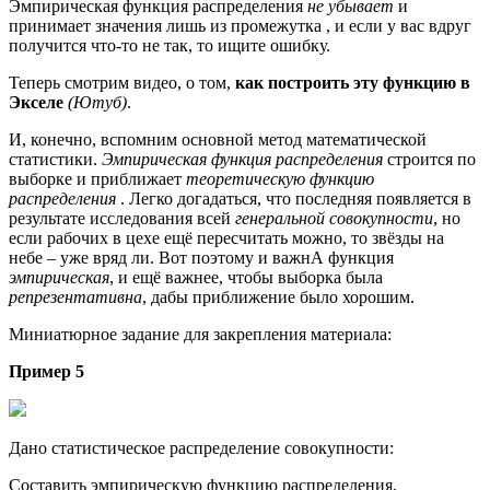
Эмпирическая функция распределения
не убывает
и
принимает значения лишь из промежутка , и если у вас вдруг
получится что-то не так, то ищите ошибку.
Теперь смотрим видео, о том,
как построить эту функцию в
Экселе
(Ютуб)
.
И, конечно, вспомним основной метод математической
статистики.
Эмпирическая функция распределения
строится по
выборке и приближает
теоретическую функцию
распределения
. Легко догадаться, что последняя появляется в
результате исследования всей
генеральной совокупности
, но
если рабочих в цехе ещё пересчитать можно, то звёзды на
небе – уже вряд ли. Вот поэтому и важнА функция
эмпирическая
, и ещё важнее, чтобы выборка была
репрезентативна
, дабы приближение было хорошим.
Миниатюрное задание для закрепления материала:
Пример 5
Дано статистическое распределение совокупности:
Составить эмпирическую функцию распределения,