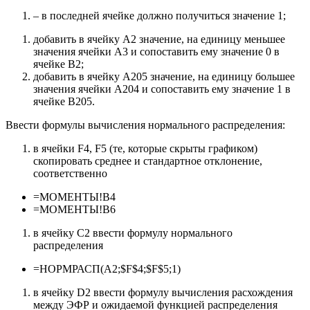
– в последней ячейке должно получиться значение 1;
добавить в ячейку A2 значение, на единицу меньшее
значения ячейки A3 и сопоставить ему значение 0 в
ячейке B2;
добавить в ячейку A205 значение, на единицу большее
значения ячейки A204 и сопоставить ему значение 1 в
ячейке B205.
Ввести формулы вычисления нормального распределения:
в ячейки F4, F5 (те, которые скрыты графиком)
скопировать среднее и стандартное отклонение,
соответственно
=МОМЕНТЫ!B4
=МОМЕНТЫ!B6
в ячейку C2 ввести формулу нормального
распределения
=НОРМРАСП(A2;$F$4;$F$5;1)
в ячейку D2 ввести формулу вычисления расхождения
между ЭФР и ожидаемой функцией распределения