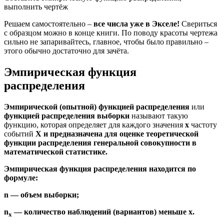
выполнить чертёж
Решаем самостоятельно –
все числа уже в Экселе!
Свериться
с образцом можно в конце книги. По поводу красоты чертежа
сильно не запаривайтесь, главное, чтобы было правильно –
этого обычно достаточно для зачёта.
Эмпирическая функция
распределения
Эмпирической (опытной) функцией распределения
или
функцией распределения выборки
называют такую
функцию, которая определяет для каждого значения
x
частоту
событий
X и предназначена для оценке теоретической
функции распределения генеральной совокупности в
математической статистике.
Эмпирическая функция распределения находится по
формуле:
n
— объем выборки;
n
— количество наблюдений (вариантов) меньше
x.
x