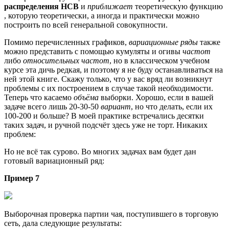
распределения НСВ
и
приближает
теоретическую функцию
, которую теоретически, а иногда и практически можно
построить по всей генеральной совокупности.
Помимо перечисленных графиков,
вариационные ряды
также
можно представить с помощью кумуляты и огивы
частот
либо
относительных частот
, но в классическом учебном
курсе эта дичь редкая, и поэтому я не буду останавливаться на
ней этой книге. Скажу только, что у вас вряд ли возникнут
проблемы с их построением в случае такой необходимости.
Теперь что касаемо
объёма
выборки. Хорошо, если в вашей
задаче всего лишь 20-30-50
вариант
, но что делать, если их
100-200 и больше? В моей практике встречались десятки
таких задач, и ручной подсчёт здесь уже не торт. Никаких
проблем:
Но не всё так сурово. Во многих задачах вам будет дан
готовый вариационный ряд:
Пример 7
Выборочная проверка партии чая, поступившего в торговую
сеть, дала следующие результаты: