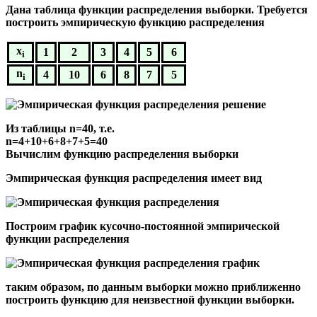
Дана таблица функции распределения выборки. Требуется
построить эмпирическую функцию распределения
x
1
2
3
4
5
6
i
n
4
10
6
8
7
5
i
Из таблицы
n=40
, т.е.
n=4+10+6+8+7+5=40
Вычислим функцию распределения выборки
Эмпирическая функция распределения имеет вид
Построим график кусочно-постоянной эмпирической
функции распределения
таким образом, по данным выборки можно приближенно
построить функцию для неизвестной функции выборки.