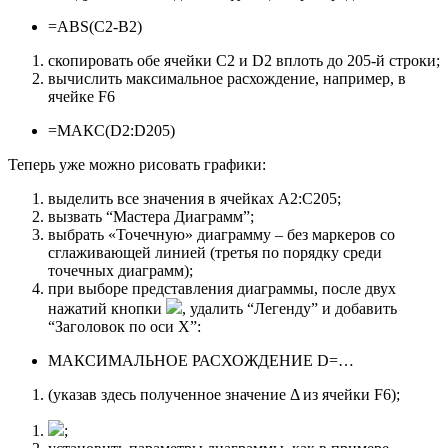
=ABS(C2-B2)
скопировать обе ячейки C2 и D2 вплоть до 205-й строки;
вычислить максимальное расхождение, например, в
ячейке F6
=МАКС(D2:D205)
Теперь уже можно рисовать графики:
выделить все значения в ячейках A2:C205;
вызвать “Мастера Диаграмм”;
выбрать «Точечную» диаграмму – без маркеров со
сглаживающей линией (третья по порядку среди
точечных диаграмм);
при выборе представления диаграммы, после двух
нажатий кнопки
, удалить “Легенду” и добавить
“Заголовок по оси Х”:
МАКСИМАЛЬНОЕ РАСХОЖДЕНИЕ D=…
(указав здесь полученное значение Δ из ячейки F6);
;