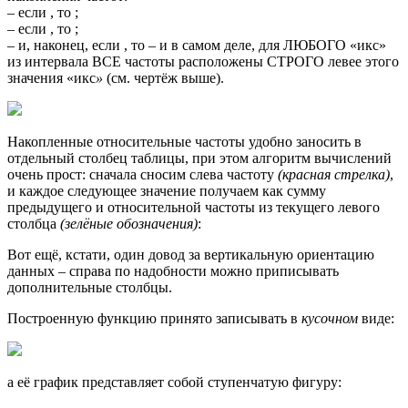
– если , то ;
– если , то ;
– и, наконец, если , то – и в самом деле, для ЛЮБОГО «икс»
из интервала ВСЕ частоты расположены СТРОГО левее этого
значения «икс
»
(см. чертёж выше).
Накопленные относительные частоты удобно заносить в
отдельный столбец таблицы, при этом алгоритм вычислений
очень прост: сначала сносим слева частоту
(красная стрелка)
,
и каждое следующее значение получаем как сумму
предыдущего и относительной частоты из текущего левого
столбца
(зелёные обозначения)
:
Вот ещё, кстати, один довод за вертикальную ориентацию
данных – справа по надобности можно приписывать
дополнительные столбцы.
Построенную функцию принято записывать в
кусочном
виде:
а её график представляет собой ступенчатую фигуру: