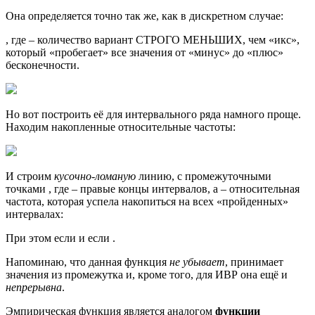
Она определяется точно так же, как в дискретном случае:
, где – количество вариант СТРОГО МЕНЬШИХ, чем «икс»,
который «пробегает» все значения от «минус» до «плюс»
бесконечности.
Но вот построить её для интервального ряда намного проще.
Находим накопленные относительные частоты:
И строим
кусочно-ломаную
линию, с промежуточными
точками , где – правые концы интервалов, а – относительная
частота, которая успела накопиться на всех «пройденных»
интервалах:
При этом если и если .
Напоминаю, что данная функция
не убывает
, принимает
значения из промежутка и, кроме того, для ИВР она ещё и
непрерывна
.
Эмпирическая функция является аналогом
функции