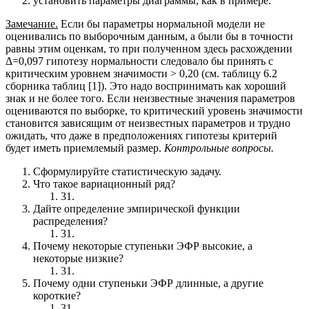
установить параметры диаграммы, как в примере.
Замечание.
Если бы параметры нормальной модели не
оценивались по выборочным данным, а были бы в точности
равны этим оценкам, то при полученном здесь расхождении
Δ=0,097 гипотезу нормальности следовало бы принять с
критическим уровнем значимости > 0,20 (см. таблицу 6.2
сборника таблиц [1]). Это надо воспринимать как хороший
знак и не более того. Если неизвестные значения параметров
оцениваются по выборке, то критический уровень значимости
становится зависящим от неизвестных параметров и трудно
ожидать, что даже в предположениях гипотезы критерий
будет иметь приемлемый размер.
Контрольные вопросы.
Сформулируйте статистическую задачу.
Что такое вариационный ряд?
31.
Дайте определение эмпирической функции
распределения?
31.
Почему некоторые ступеньки ЭФР высокие, а
некоторые низкие?
31.
Почему одни ступеньки ЭФР длинные, а другие
короткие?
31.