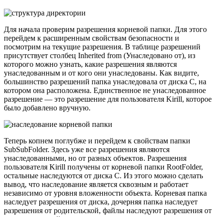
Для начала проверим разрешения корневой папки. Для этого
перейдем к расширенным свойствам безопасности и
посмотрим на текущие разрешения. В таблице разрешений
присутствует столбец Inherited from (Унаследовано от), из
которого можно узнать, какие разрешения являются
унаследованным и от кого они унаследованы. Как видите,
большинство разрешений папка унаследовала от диска C, на
котором она расположена. Единственное не унаследованное
разрешение — это разрешение для пользователя Kirill, которое
было добавлено вручную.
Теперь копнем поглубже и перейдем к свойствам папки
SubSubFolder. Здесь уже все разрешения являются
унаследованными, но от разных объектов. Разрешения
пользователя Kirill получены от корневой папки RootFolder,
остальные наследуются от диска C. Из этого можно сделать
вывод, что наследование является сквозным и работает
независимо от уровня вложенности объекта. Корневая папка
наследует разрешения от диска, дочерняя папка наследует
разрешения от родительской, файлы наследуют разрешения от