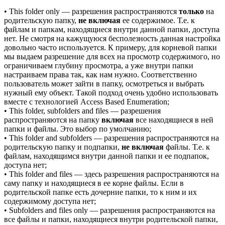
• This folder only — разрешения распространяются
только
на
родительскую папку,
не включая
ее содержимое. Т.е. к
файлам и папкам, находящиеся внутри данной папки, доступа
нет. Не смотря на кажущуюся бесполезность данная настройка
довольно часто используется. К примеру, для корневой папки
мы выдаем разрешение для всех на просмотр содержимого, но
ограничиваем глубину просмотра, а уже внутри папки
настраиваем права так, как нам нужно. Соответственно
пользователь может зайти в папку, осмотреться и выбрать
нужный ему объект. Такой подход очень удобно использовать
вместе с технологией Access Based Enumeration;
• This folder, subfolders and files — разрешения
распространяются на папку
включая
все находящиеся в ней
папки и файлы. Это выбор по умолчанию;
• This folder and subfolders — разрешения распространяются на
родительскую папку и подпапки,
не включая
файлы. Т.е. к
файлам, находящимся внутри данной папки и ее подпапок,
доступа нет;
• This folder and files — здесь разрешения распространяются на
саму папку и находящиеся в ее корне файлы. Если в
родительской папке есть дочерние папки, то к ним и их
содержимому доступа нет;
• Subfolders and files only — разрешения распространяются на
все файлы и папки, находящиеся внутри родительской папки,