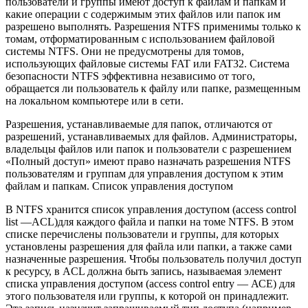
пользователи и группы имеют доступ к файлам и папкам и
какие операции с содержимым этих файлов или папок им
разрешено выполнять. Разрешения NTFS применимы только к
томам, отформатированным с использованием файловой
системы NTFS. Они не предусмотрены для томов,
использующих файловые системы FAT или FAT32. Система
безопасности NTFS эффективна независимо от того,
обращается ли пользователь к файлу или папке, размещенным
на локальном компьютере или в сети.
Разрешения, устанавливаемые для папок, отличаются от
разрешений, устанавливаемых для файлов. Администраторы,
владельцы файлов или папок и пользователи с разрешением
«Полный доступ» имеют право назначать разрешения NTFS
пользователям и группам для управления доступом к этим
файлам и папкам. Список управления доступом
В NTFS хранится список управления доступом (access control
list —ACL)для каждого файла и папки на томе NTFS. В этом
списке перечислены пользователи и группы, для которых
установлены разрешения для файла или папки, а также сами
назначенные разрешения. Чтобы пользователь получил доступ
к ресурсу, в ACL должна быть запись, называемая элемент
списка управления доступом (access control entry — АСЕ) для
этого пользователя или группы, к которой он принадлежит.