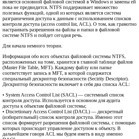
является основной файловой системой в Windows и замены ей
пока не предвидится. NTFS поддерживает множество
полезных функций, одной из которых является система
разграничения доступа к данным с использованием списков
контроля доступа (access control list, ACL). О том, как грамотно
настраивать разрешения на файлы и папки в файловой
системе NTFS и пойдет сегодня речь.
Для начала немного теории.
Информация обо всех объектах файловой системы NTFS,
расположенных на томе, хранится в главной таблице файлов
(Master File Table, MFT). Каждому файлу или папке
соответствует запись в MFT, в которой содержится
специальный дескриптор безопасности (Secirity Descriptor).
Дескриптор безопасности включает в себя два списка ACL:
• System Access Control List (SACL) — системный список
контроля доступа. Используется в основном для аудита
доступа к объектам файловой системы;
• Discretionary Access Control List (DACL) — дискретный
(избирательный) список контроля доступа. Именно этот
список формирует разрешения файловой системы, с помощью
которых происходит управление доступом к объекту. В
дальнейшем говоря ACL мы будем иметь в виду именно