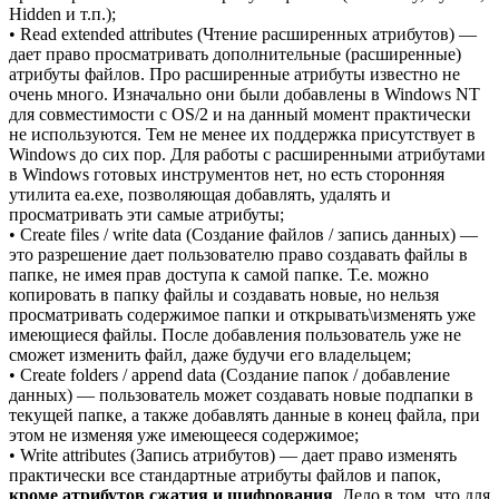
Hidden и т.п.);
• Read extended attributes (Чтение расширенных атрибутов) —
дает право просматривать дополнительные (расширенные)
атрибуты файлов. Про расширенные атрибуты известно не
очень много. Изначально они были добавлены в Windows NT
для совместимости с OS/2 и на данный момент практически
не используются. Тем не менее их поддержка присутствует в
Windows до сих пор. Для работы с расширенными атрибутами
в Windows готовых инструментов нет, но есть сторонняя
утилита ea.exe, позволяющая добавлять, удалять и
просматривать эти самые атрибуты;
• Create files / write data (Создание файлов / запись данных) —
это разрешение дает пользователю право создавать файлы в
папке, не имея прав доступа к самой папке. Т.е. можно
копировать в папку файлы и создавать новые, но нельзя
просматривать содержимое папки и открывать\изменять уже
имеющиеся файлы. После добавления пользователь уже не
сможет изменить файл, даже будучи его владельцем;
• Create folders / append data (Создание папок / добавление
данных) — пользователь может создавать новые подпапки в
текущей папке, а также добавлять данные в конец файла, при
этом не изменяя уже имеющееся содержимое;
• Write attributes (Запись атрибутов) — дает право изменять
практически все стандартные атрибуты файлов и папок,
кроме атрибутов сжатия и шифрования
. Дело в том, что для