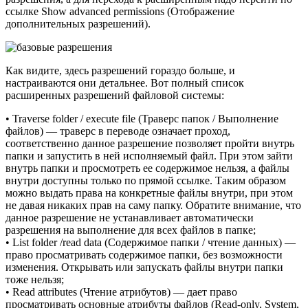
ссылке Show advanced permissions (Отображение
дополнительных разрешений).
Как видите, здесь разрешений гораздо больше, и
настраиваются они детальнее. Вот полный список
расширенных разрешений файловой системы:
• Traverse folder / execute file (Траверс папок / Выполнение
файлов) — траверс в переводе означает проход,
соответственно данное разрешение позволяет пройти внутрь
папки и запустить в ней исполняемый файл. При этом зайти
внутрь папки и просмотреть ее содержимое нельзя, а файлы
внутри доступны только по прямой ссылке. Таким образом
можно выдать права на конкретные файлы внутри, при этом
не давая никаких прав на саму папку. Обратите внимание, что
данное разрешение не устанавливает автоматически
разрешения на выполнение для всех файлов в папке;
• List folder /read data (Содержимое папки / чтение данных) —
право просматривать содержимое папки, без возможности
изменения. Открывать или запускать файлы внутри папки
тоже нельзя;
• Read attributes (Чтение атрибутов) — дает право
просматривать основные атрибуты файлов (Read-only, System,