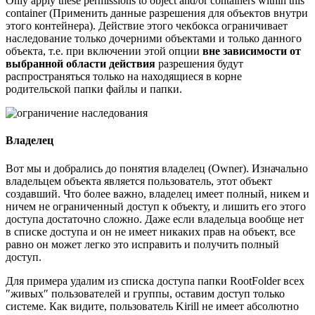
Only apply these permissions to object and/or containers within this
container (Применить данные разрешения для объектов внутри
этого контейнера). Действие этого чекбокса ограничивает
наследование только дочерними объектами и только данного
объекта, т.е. при включении этой опции
вне зависимости от
выбранной области действия
разрешения будут
распространяться только на находящиеся в корне
родительской папки файлы и папки.
Владелец
Вот мы и добрались до понятия владелец (Owner). Изначально
владельцем объекта является пользователь, этот объект
создавший. Что более важно, владелец имеет полный, никем и
ничем не ограниченный доступ к объекту, и лишить его этого
доступа достаточно сложно. Даже если владельца вообще нет
в списке доступа и он не имеет никаких прав на объект, все
равно он может легко это исправить и получить полный
доступ.
Для примера удалим из списка доступа папки RootFolder всех
″живых″ пользователей и группы, оставим доступ только
системе. Как видите, пользователь Kirill не имеет абсолютно