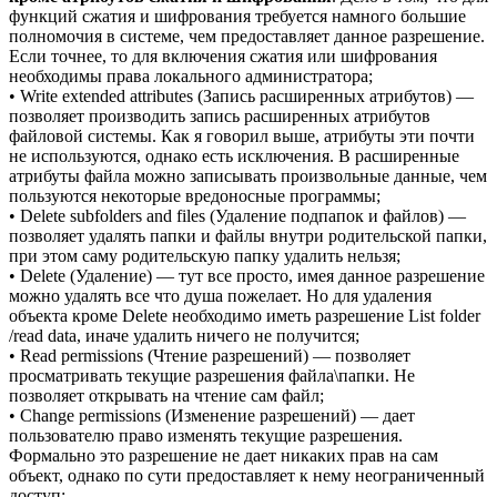
функций сжатия и шифрования требуется намного большие
полномочия в системе, чем предоставляет данное разрешение.
Если точнее, то для включения сжатия или шифрования
необходимы права локального администратора;
• Write extended attributes (Запись расширенных атрибутов) —
позволяет производить запись расширенных атрибутов
файловой системы. Как я говорил выше, атрибуты эти почти
не используются, однако есть исключения. В расширенные
атрибуты файла можно записывать произвольные данные, чем
пользуются некоторые вредоносные программы;
• Delete subfolders and files (Удаление подпапок и файлов) —
позволяет удалять папки и файлы внутри родительской папки,
при этом саму родительскую папку удалить нельзя;
• Delete (Удаление) — тут все просто, имея данное разрешение
можно удалять все что душа пожелает. Но для удаления
объекта кроме Delete необходимо иметь разрешение List folder
/read data, иначе удалить ничего не получится;
• Read permissions (Чтение разрешений) — позволяет
просматривать текущие разрешения файла\папки. Не
позволяет открывать на чтение сам файл;
• Change permissions (Изменение разрешений) — дает
пользователю право изменять текущие разрешения.
Формально это разрешение не дает никаких прав на сам
объект, однако по сути предоставляет к нему неограниченный
доступ;