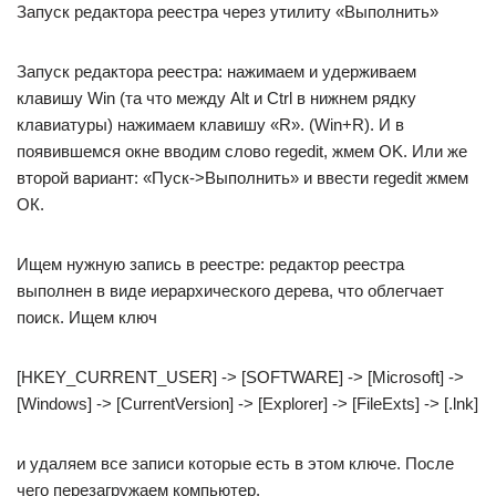
Запуск редактора реестра через утилиту «Выполнить»
Запуск редактора реестра: нажимаем и удерживаем
клавишу Win (та что между Alt и Ctrl в нижнем рядку
клавиатуры) нажимаем клавишу «R». (Win+R). И в
появившемся окне вводим слово regedit, жмем OK. Или же
второй вариант: «Пуск->Выполнить» и ввести regedit жмем
ОК.
Ищем нужную запись в реестре: редактор реестра
выполнен в виде иерархического дерева, что облегчает
поиск. Ищем ключ
[HKEY_CURRENT_USER] -> [SOFTWARE] -> [Microsoft] ->
[Windows] -> [CurrentVersion] -> [Explorer] -> [FileExts] -> [.lnk]
и удаляем все записи которые есть в этом ключе. После
чего перезагружаем компьютер.