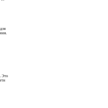
 для
ния.
. Это
сети