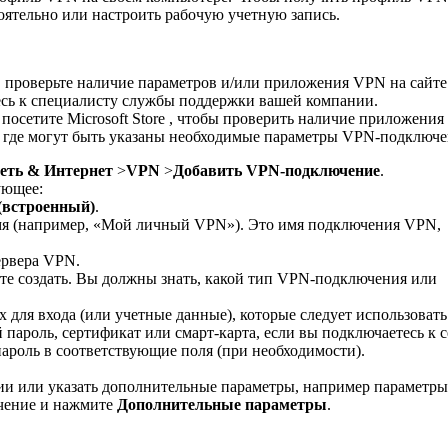
ятельно или настроить рабочую учетную запись.
, проверьте наличие параметров и/или приложения VPN на сайте
есь к специалисту службы поддержки вашей компании.
осетите Microsoft Store , чтобы проверить наличие приложения
N, где могут быть указаны необходимые параметры VPN-подключе
еть & Интернет
>
VPN
>
Добавить VPN-подключение
.
ующее:
(встроенный)
.
мя (например, «Мой личный VPN»). Это имя подключения VPN,
ервера VPN.
ите создать. Вы должны знать, какой тип VPN-подключения или
 для входа (или учетные данные), которые следует использовать
 пароль, сертификат или смарт-карта, если вы подключаетесь к 
пароль в соответствующие поля (при необходимости).
ии или указать дополнительные параметры, например параметры
чение и нажмите
Дополнительные параметры
.