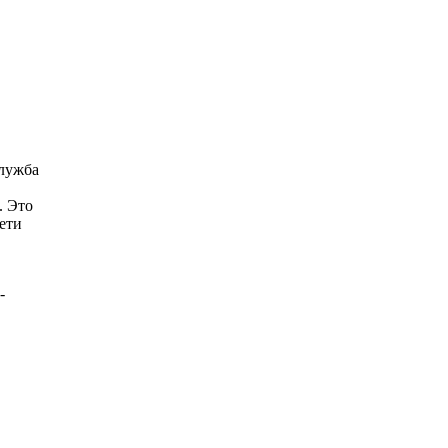
служба
. Это
сети
-