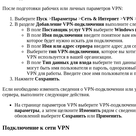
После подготовки рабочих или личных параметров VPN:
Выберите
Пуск
>
Параметры
>
Сеть & Интернет
>
VPN
В разделе
Добавление VPN-подключения
выполните сле
В поле
Поставщик услуг VPN
выберите
Windows 
В поле
Имя подключения
введите понятное вам и
которое будет нужно искать для подключения.
В поле
Имя или адрес сервера
введите адрес для с
Выберите
тип VPN-подключения
, которое вы хот
VPN используется в вашей организации.
В поле
Тип данных для входа
выберите тип данных
могут быть имя пользователя и пароль, одноразовый
VPN для работы. Введите свое имя пользователя и 
Нажмите
Сохранить
.
Если необходимо изменить сведения о VPN-подключении или у
сервера, выполните следующие действия.
На странице параметров VPN выберите VPN-подключение
параметры
, а затем щелкните
Изменить
рядом с сведени
обновлений выберите
Сохранить
или
Применить
.
Подключение к сети VPN