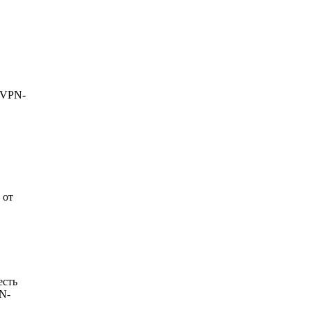
 VPN-
 от
есть
PN-