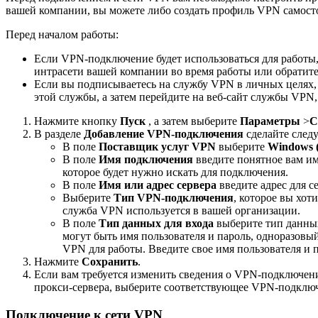
вашей компании, вы можете либо создать профиль VPN самосто
Перед началом работы:
Если VPN-подключение будет использоваться для работы
интрасети вашей компании во время работы или обратит
Если вы подписываетесь на службу VPN в личных целях, п
этой службы, а затем перейдите на веб-сайт службы VP
Нажмите кнопку
Пуск
, а затем выберите
Параметры
>
С
В разделе
Добавление VPN-подключения
сделайте след
В поле
Поставщик услуг VPN
выберите
Windows 
В поле
Имя подключения
введите понятное вам и
которое будет нужно искать для подключения.
В поле
Имя или адрес сервера
введите адрес для с
Выберите
Тип VPN-подключения
, которое вы хот
служба VPN используется в вашей организации.
В поле
Тип данных для входа
выберите тип данных
могут быть имя пользователя и пароль, одноразовый
VPN для работы. Введите свое имя пользователя и 
Нажмите
Сохранить
.
Если вам требуется изменить сведения о VPN-подключен
прокси-сервера, выберите соответствующее VPN-подклю
Подключение к сети VPN