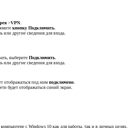
арея
>
VPN
.
ажмите
кнопку Подключить
.
ь или другие сведения для входа.
вать, выберите
Подключить
.
ь или другие сведения для входа.
т отображаться под ним
подключено
.
ти будет отображаться синий экран.
компьютере с Windows 10 как для работы, так и в личных целях