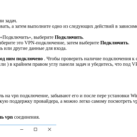
и задач.
вать, а затем выполните одно из следующих действий в зависим
 «Подключить», выберите
Подключить
.
ыберите это VPN-подключение, затем выберите
Подключить
.
ь или другие данные для входа.
од ним подключено
. Чтобы проверить наличие подключения к 
или ) в крайнем правом углу панели задач и убедитесь, что под V
оль на vpn подключение, забывают его и после пере установки W
скую поддержку провайдера, а можно легко самому посмотреть v
ль vpn
соединения.