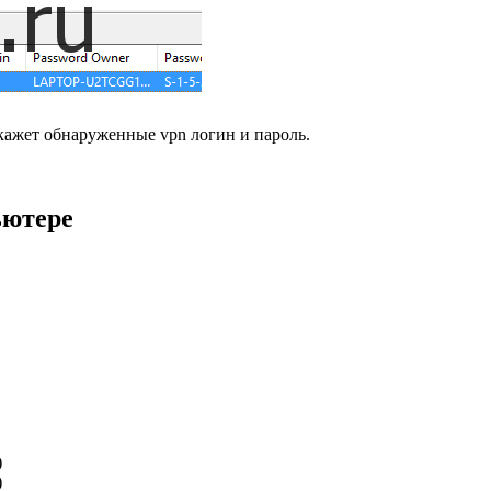
кажет обнаруженные vpn логин и пароль.
ьютере
)
)