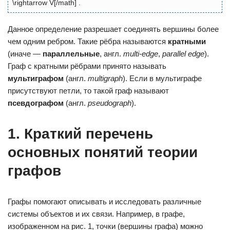
\rightarrow V[/math] .
Данное определение разрешает соединять вершины более
чем одним ребром. Такие рёбра называются
кратными
(иначе —
параллельные
, англ.
multi-edge
,
parallel edge
).
Граф с кратными рёбрами принято называть
мультиграфом
(англ.
multigraph
). Если в мультиграфе
присутствуют петли, то такой граф называют
псевдографом
(англ.
pseudograph
).
1. Краткий перечень
основных понятий теории
графов
Графы помогают описывать и исследовать различные
системы объектов и их связи. Например, в графе,
изображенном на рис. 1, точки (вершины графа) можно