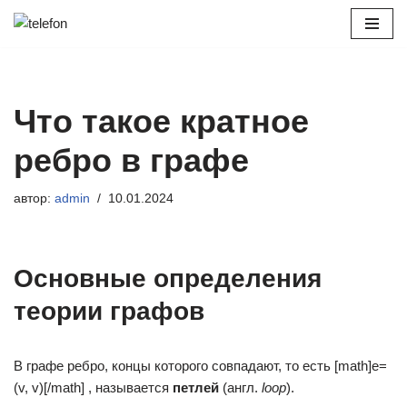
Перейти
к
содержимому
Что такое кратное
ребро в графе
автор:
admin
10.01.2024
Основные определения
теории графов
В графе ребро, концы которого совпадают, то есть [math]e=
(v, v)[/math] , называется
петлей
(англ.
loop
).