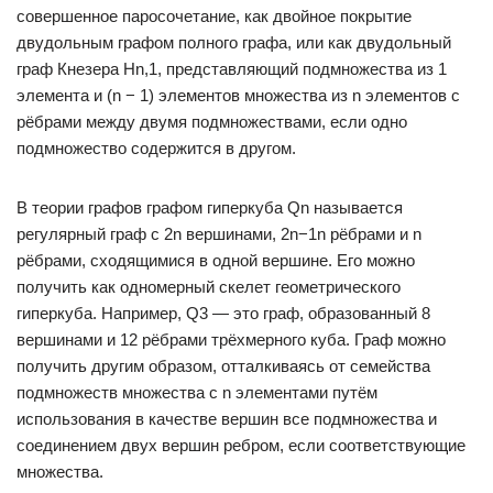
совершенное паросочетание, как двойное покрытие
двудольным графом полного графа, или как двудольный
граф Кнезера Hn,1, представляющий подмножества из 1
элемента и (n − 1) элементов множества из n элементов с
рёбрами между двумя подмножествами, если одно
подмножество содержится в другом.
В теории графов графом гиперкуба Qn называется
регулярный граф с 2n вершинами, 2n−1n рёбрами и n
рёбрами, сходящимися в одной вершине. Его можно
получить как одномерный скелет геометрического
гиперкуба. Например, Q3 — это граф, образованный 8
вершинами и 12 рёбрами трёхмерного куба. Граф можно
получить другим образом, отталкиваясь от семейства
подмножеств множества с n элементами путём
использования в качестве вершин все подмножества и
соединением двух вершин ребром, если соответствующие
множества.