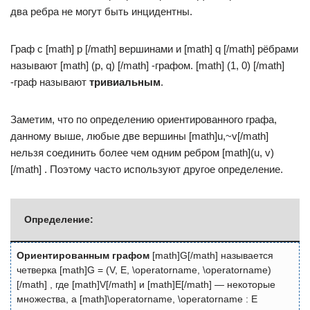
два ребра не могут быть инцидентны.
Граф с [math] p [/math] вершинами и [math] q [/math] рёбрами
называют [math] (p, q) [/math] -графом. [math] (1, 0) [/math]
-граф называют
тривиальным
.
Заметим, что по определению ориентированного графа,
данному выше, любые две вершины [math]u,~v[/math]
нельзя соединить более чем одним ребром [math](u, v)
[/math] . Поэтому часто используют другое определение.
Определение:
Ориентированным графом
[math]G[/math] называется
четверка [math]G = (V, E, \operatorname, \operatorname)
[/math] , где [math]V[/math] и [math]E[/math] — некоторые
множества, а [math]\operatorname, \operatorname : E