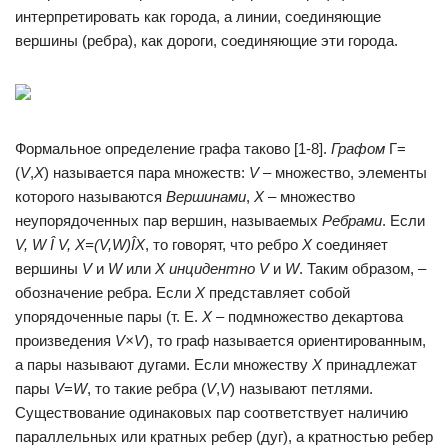
интерпретировать как города, а линии, соединяющие
вершины (ребра), как дороги, соединяющие эти города.
Формальное определение графа таково [1-8].
Графом
Г=
(
V
,
X
) называется пара множеств:
V
– множество, элементы
которого называются
Вершинами
,
X
– множество
неупорядоченных пар вершин, называемых
Ребрами
. Если
V
,
W
Î
V
,
X
=(
V
,
W
)
Î
X
, то говорят, что ребро
X
соединяет
вершины
V
и
W
или
X
инцидентно
V
и
W
. Таким образом, –
обозначение ребра. Если
Х
представляет собой
упорядоченные пары (т. Е.
X
– подмножество декартова
произведения
V
×
V
), то граф называется ориентированным,
а пары называют дугами. Если множеству
X
принадлежат
пары
V
=
W
, то такие ребра (
V
,
V
) называют петлями.
Существование одинаковых пар соответствует наличию
параллельных или кратных ребер (дуг), а кратностью ребер