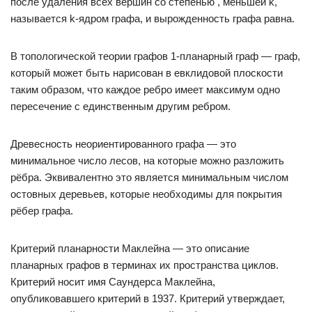
после удаления всех вершин со степенью , меньшей k,
называется k-ядром графа, и вырожденность графа равна.
В топологической теории графов 1-планарный граф — граф,
который может быть нарисован в евклидовой плоскости
таким образом, что каждое ребро имеет максимум одно
пересечение с единственным другим ребром.
Древесность неориентированного графа — это
минимальное число лесов, на которые можно разложить
рёбра. Эквивалентно это является минимальным числом
остовных деревьев, которые необходимы для покрытия
рёбер графа.
Критерий планарности Маклейна — это описание
планарных графов в терминах их пространства циклов.
Критерий носит имя Саундерса Маклейна,
опубликовавшего критерий в 1937. Критерий утверждает,