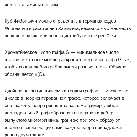
является гамильтоновым.
Куб Фибоначчи можно определить в терминах кодов
Фибоначчи и расстояния Хэмминга, независимых множеств
вершин в путях, или через дистрибутивные решётки.
Хромати́ческое число́ гра́фа G — минимальное число
цветов, в которые можно раскрасить вершины графа G так,
чтобы концы любого ребра имели разные цвета. Обычно
обозначается χ(G).
Двойное покрытие циклами в теории графов — множество
циклов в неориентированном графе, которое включает в
себя каждое ребро ровно два раза. Например, любой
полиэдральный граф образован из вершин и рёбер
выпуклого многогранника, грани же при этом образуют
двойное покрытие циклами: каждое ребро принадлежит
ровно двум граням.