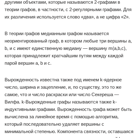
другими объектами, которые называются 2-графами в
теории графов, в частности, с 2-регулярными графами. Для
их различения используется слово «два», а не цифра «2».
В теории графов медианным графом называется
неориентированный граф, в котором любые три вершины a,
b, и c имеют единственную медиану — вершину m(a,b,c),
которая принадлежит кратчайшим путям между каждой
парой вершин a, b и c.
Вырожденность известна также под именем k-ядерное
число, ширина и зацепление, и, по существу, это то же
самое, что и число раскраски или число Секереша —
Вилфа. k-Вырожденные графы называются также k-
индуктивными графами. Вырожденность графа может быть
вычислена за линейное время с помощью алгоритма,
который последовательно удаляет вершины с
минимальной степенью. Компонента связности, оставшаяся