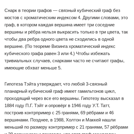
Снарк в теории графов — связный кубический граф без
мостов c хроматическим индексом 4. Другими словами, это
граф, в котором каждая вершина имеет три соседние
вершины и рёбра нельзя выкрасить только в три цвета, так
чтобы два ребра одного цвета не сходились в одной
вершине. (По теореме Визинга хроматический индекс
кубического графа равен 3 или 4.) Чтобы избежать
тривиальных случаев, снарками часто не считают графы,
имеющие обхват меньше 5.
Гипотеза Тэйта утверждает, что любой 3-связный
планарный кубический граф имеет гамильтонов цикл,
проходящий через все его вершины. Гипотезу высказал в
1884 году П.Г. Тэйт и опровёрг в 1946 году У.Т. Татт,
построив контрпример с 25 гранями, 69 рёбрами и 46
вершинами. Позднее, в 1988, Холтон и Маккей нашли
меньший по размеру контрпример с 21 гранями, 57 рёбрами