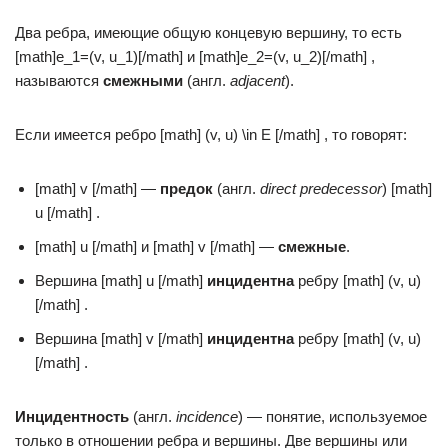
Два ребра, имеющие общую концевую вершину, то есть
[math]e_1=(v, u_1)[/math] и [math]e_2=(v, u_2)[/math] ,
называются
смежными
(англ.
adjacent
).
Если имеется ребро [math] (v, u) \in E [/math] , то говорят:
[math] v [/math] —
предок
(англ.
direct predecessor
) [math]
u [/math] .
[math] u [/math] и [math] v [/math] —
смежные
.
Вершина [math] u [/math]
инцидентна
ребру [math] (v, u)
[/math] .
Вершина [math] v [/math]
инцидентна
ребру [math] (v, u)
[/math] .
Инцидентность
(англ.
incidence
) — понятие, используемое
только в отношении ребра и вершины. Две вершины или