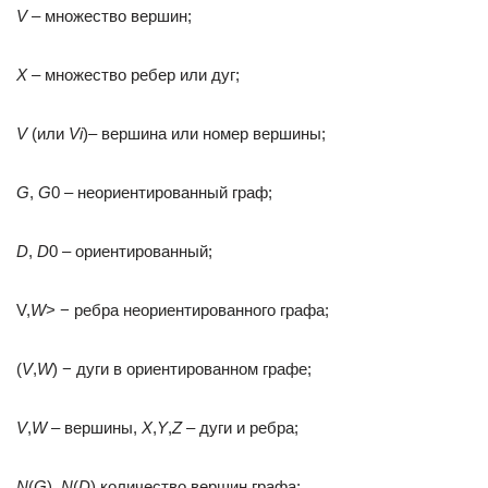
V
– множество вершин;
X
– множество ребер или дуг;
V
(или
Vi
)– вершина или номер вершины;
G
,
G
0 – неориентированный граф;
D
,
D
0 – ориентированный;
V,
W
> − ребра неориентированного графа;
(
V
,
W
) − дуги в ориентированном графе;
V
,
W
– вершины,
X
,
Y
,
Z
– дуги и ребра;
N
(
G
),
N
(
D
) количество вершин графа;