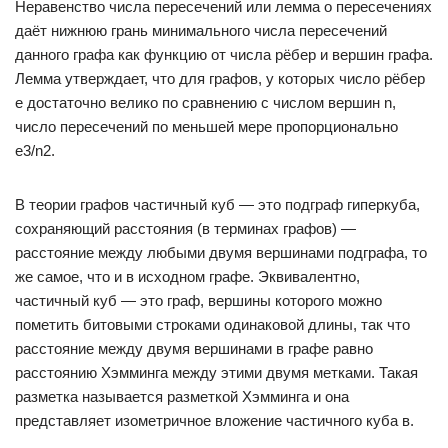
Неравенство числа пересечений или лемма о пересечениях
даёт нижнюю грань минимального числа пересечений
данного графа как функцию от числа рёбер и вершин графа.
Лемма утверждает, что для графов, у которых число рёбер
e достаточно велико по сравнению с числом вершин n,
число пересечений по меньшей мере пропорционально
e3/n2.
В теории графов частичный куб — это подграф гиперкуба,
сохраняющий расстояния (в терминах графов) —
расстояние между любыми двумя вершинами подграфа, то
же самое, что и в исходном графе. Эквивалентно,
частичный куб — это граф, вершины которого можно
пометить битовыми строками одинаковой длины, так что
расстояние между двумя вершинами в графе равно
расстоянию Хэмминга между этими двумя метками. Такая
разметка называется разметкой Хэмминга и она
представляет изометричное вложение частичного куба в.