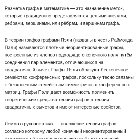
Разметка графа в математике — это назначение меток,
которые традиционно представляются целыми числами,
рёбрами, вершинами, или рёбрам, и вершинам графа.
В теории графов графами Пэли (названы в честь Раймонда
Пэли) называются плотные неориентированные графы,
построенные из членов подходящего конечного поля путём
соединения пар элементов, отличающихся на
квадратичный вычет. Графы Пэли образуют бесконечное
семейство конференсных графов, поскольку тесно связаны
с бесконечным семейством симметричных конференсных
матриц. Графы Пэли дают возможность применить
теоретические средства теории графов в теории
квадратичных вычетов и имеют интересные свойства.
Лемма о рукопожатиях — положение теории графов,
согласно которому любой конечный неориентированный
граф имеет чётное число вершин нечётных степеней.