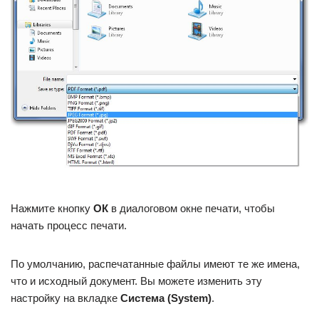
Нажмите кнопку
ОК
в диалоговом окне печати, чтобы
начать процесс печати.
По‭ ‬умолчанию,‭ распечатанные ‬файлы‭ ‬имеют‭ ‬те‭ ‬же‭ ‬имена,‭
‬что‭ ‬и‭ ‬исходный‭ ‬документ.‭ ‬Вы‭ ‬можете‭ ‬изменить‭ ‬эту‭
‬настройку‭ ‬на‭ ‬вкладке
Система (System)
.