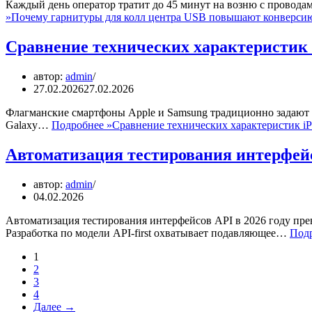
Каждый день оператор тратит до 45 минут на возню с провода
»
Почему гарнитуры для колл центра USB повышают конверсию
Сравнение технических характеристик i
автор:
admin
27.02.2026
27.02.2026
Флагманские смартфоны Apple и Samsung традиционно задают т
Galaxy…
Подробнее »
Сравнение технических характеристик iPh
Автоматизация тестирования интерфейс
автор:
admin
04.02.2026
Автоматизация тестирования интерфейсов API в 2026 году пре
Разработка по модели API-first охватывает подавляющее…
Подр
1
2
3
4
Далее →