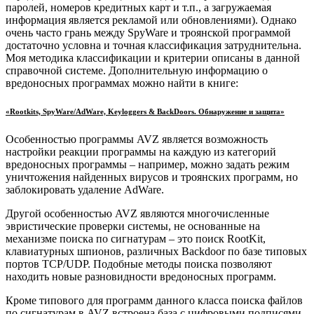
паролей, номеров кредитных карт и т.п., а загружаемая
информация является рекламой или обновлениями). Однако
очень часто грань между SpyWare и троянской программой
достаточно условна и точная классификация затруднительна.
Моя методика классификации и критерии описаны в данной
справочной системе. Дополнительную информацию о
вредоносных программах можно найти в книге:
«Rootkits, SpyWare/AdWare, Keyloggers & BackDoors. Обнаружение и защита»
Особенностью программы AVZ является возможность
настройки реакции программы на каждую из категорий
вредоносных программы – например, можно задать режим
уничтожения найденных вирусов и троянских программ, но
заблокировать удаление AdWare.
Другой особенностью AVZ являются многочисленные
эвристические проверки системы, не основанные на
механизме поиска по сигнатурам – это поиск RootKit,
клавиатурных шпионов, различных Backdoor по базе типовых
портов TCP/UDP. Подобные методы поиска позволяют
находить новые разновидности вредоносных программ.
Кроме типового для программ данного класса поиска файлов
по сигнатурам в AVZ встроена база с цифровыми подписями