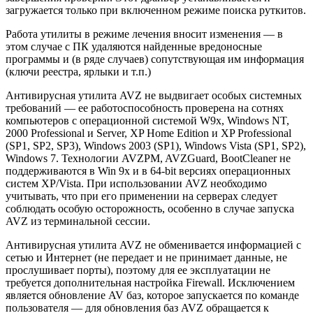
загружается только при включенном режиме поиска руткитов.
Работа утилиты в режиме лечения вносит изменения — в
этом случае с ПК удаляются найденные вредоносные
программы и (в ряде случаев) сопутствующая им информация
(ключи реестра, ярлыки и т.п.)
Антивирусная утилита AVZ не выдвигает особых системных
требований — ее работоспособность проверена на сотнях
компьютеров с операционной системой W9x, Windows NT,
2000 Professional и Server, XP Home Edition и XP Professional
(SP1, SP2, SP3), Windows 2003 (SP1), Windows Vista (SP1, SP2),
Windows 7. Технологии AVZPM, AVZGuard, BootCleaner не
поддерживаются в Win 9x и в 64-bit версиях операционных
систем XP/Vista. При использовании AVZ необходимо
учитывать, что при его применении на серверах следует
соблюдать особую осторожность, особенно в случае запуска
AVZ из терминальной сессии.
Антивирусная утилита AVZ не обменивается информацией с
сетью и Интернет (не передает и не принимает данные, не
прослушивает порты), поэтому для ее эксплуатации не
требуется дополнительная настройка Firewall. Исключением
является обновление AV баз, которое запускается по команде
пользователя — для обновления баз AVZ обращается к