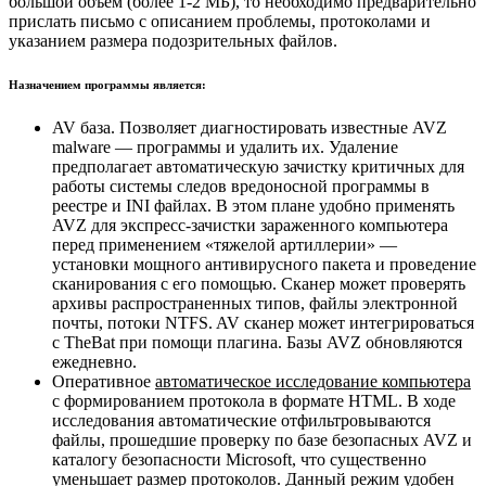
большой объем (более 1-2 МБ), то необходимо предварительно
прислать письмо с описанием проблемы, протоколами и
указанием размера подозрительных файлов.
Назначением программы является:
AV база. Позволяет диагностировать известные AVZ
malware — программы и удалить их. Удаление
предполагает автоматическую зачистку критичных для
работы системы следов вредоносной программы в
реестре и INI файлах. В этом плане удобно применять
AVZ для экспресс-зачистки зараженного компьютера
перед применением «тяжелой артиллерии» —
установки мощного антивирусного пакета и проведение
сканирования с его помощью. Сканер может проверять
архивы распространенных типов, файлы электронной
почты, потоки NTFS. AV сканер может интегрироваться
с TheBat при помощи плагина. Базы AVZ обновляются
ежедневно.
Оперативное
автоматическое исследование компьютера
с формированием протокола в формате HTML. В ходе
исследования автоматические отфильтровываются
файлы, прошедшие проверку по базе безопасных AVZ и
каталогу безопасности Microsoft, что существенно
уменьшает размер протоколов. Данный режим удобен