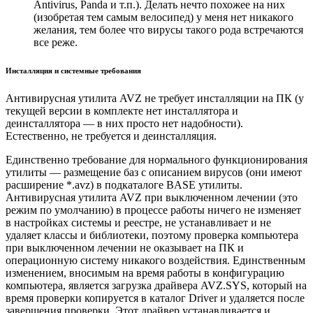
Antivirus, Panda и т.п.). Делать нечто похожее на них
(изобретая тем самым велосипед) у меня нет никакого
желания, тем более что вирусы такого рода встречаются
все реже.
Инсталляция и системные требования
Антивирусная утилита AVZ не требует инсталляции на ПК (у
текущей версии в комплекте нет инсталлятора и
деинсталлятора — в них просто нет надобности).
Естественно, не требуется и деинсталляция.
Единственно требование для нормального функционирования
утилиты — размещение баз с описанием вирусов (они имеют
расширение *.avz) в подкаталоге BASE утилиты.
Антивирусная утилита AVZ при выключенном лечении (это
режим по умолчанию) в процессе работы ничего не изменяет
в настройках системы и реестре, не устанавливает и не
удаляет классы и библиотеки, поэтому проверка компьютера
при выключенном лечении не оказывает на ПК и
операционную систему никакого воздействия. Единственным
изменением, вносимым на время работы в конфигурацию
компьютера, является загрузка драйвера AVZ.SYS, который на
время проверки копируется в каталог Driver и удаляется после
завершения проверки. Этот драйвер устанавливается и