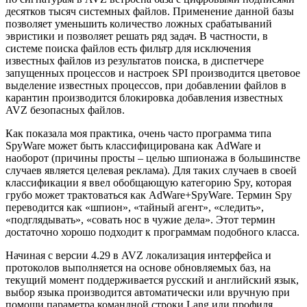
десятков тысяч системных файлов. Применение данной базы
позволяет уменьшить количество ложных срабатываний
эвристики и позволяет решать ряд задач. В частности, в
системе поиска файлов есть фильтр для исключения
известных файлов из результатов поиска, в диспетчере
запущенных процессов и настроек SPI производится цветовое
выделение известных процессов, при добавлении файлов в
карантин производится блокировка добавления известных
AVZ безопасных файлов.
Как показала моя практика, очень часто программа типа
SpyWare может быть классифицирована как AdWare и
наоборот (причины просты – целью шпионажа в большинстве
случаев является целевая реклама). Для таких случаев в своей
классификации я ввел обобщающую категорию Spy, которая
грубо может трактоваться как AdWare+SpyWare. Термин Spy
переводится как «шпион», «тайный агент», «следить»,
«подглядывать», «совать нос в чужие дела». Этот термин
достаточно хорошо подходит к программам подобного класса.
Начиная с версии 4.29 в AVZ локализация интерфейса и
протоколов выполняется на основе обновляемых баз, на
текущий момент поддерживается русский и английский язык,
выбор языка производится автоматически или вручную при
помощи параметра командной строки Lang или профиля