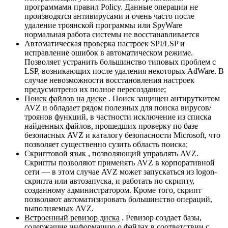
программами правил Policy. Данные операции не
производятся антивирусами и очень часто после
удаление троянской программы или SpyWare
нормальная работа системы не восстанавливается
Автоматическая проверка настроек SPI/LSP и
исправление ошибок в автоматическом режиме.
Позволяет устранить большинство типовых проблем с
LSP, возникающих после удаления некоторых AdWare. В
случае невозможности восстановления настроек
предусмотрено их полное пересоздание;
Поиск файлов на диске
. Поиск защищен антируткитом
AVZ и обладает рядом полезных для поиска вирусов/
троянов функций, в частности исключение из списка
найденных файлов, прошедших проверку по базе
безопасных AVZ и каталогу безопасности Microsoft, что
позволяет существенно сузить область поиска;
Скриптовой язык
, позволяющий управлять AVZ.
Скрипты позволяют применять AVZ в корпоративной
сети — в этом случае AVZ может запускаться из logon-
скрипта или автозапуска, и работать по скрипту,
созданному администратором. Кроме того, скрипт
позволяют автоматизировать большинство операций,
выполняемых AVZ.
Встроенный ревизор диска
. Ревизор создает базы,
содержащие информацию о файлах в соответствии с