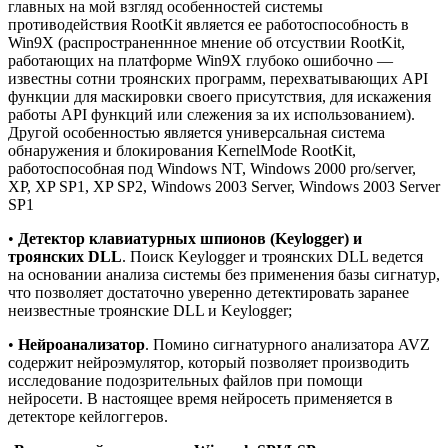
главных на мой взгляд особенностей системы
противодействия RootKit является ее работоспособность в
Win9X (распространеннное мнение об отсуствии RootKit,
работающих на платформе Win9X глубоко ошибочно —
известны сотни троянских программ, перехватывающих API
функции для маскировки своего присутствия, для искажения
работы API функций или слежения за их использованием).
Другой особенностью является универсальная система
обнаружения и блокирования KernelMode RootKit,
работоспособная под Windows NT, Windows 2000 pro/server,
XP, XP SP1, XP SP2, Windows 2003 Server, Windows 2003 Server
SP1
•
Детектор клавиатурных шпионов (Keylogger) и
троянских DLL
. Поиск Keylogger и троянских DLL ведется
на основании анализа системы без применения базы сигнатур,
что позволяет достаточно уверенно детектировать заранее
неизвестные троянские DLL и Keylogger;
•
Нейроанализатор
. Помино сигнатурного анализатора AVZ
содержит нейроэмулятор, который позволяет производить
исследование подозрительных файлов при помощи
нейросети. В настоящее время нейросеть применяется в
детекторе кейлоггеров.