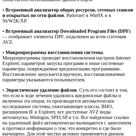
•
Встроенный анализатор общих ресурсов, сетевых сеансов
и открытых по сети файлов
. Работает в Win9X и в
Nt/W2K/XP.
•
Встроенный анализатор Downloaded Program Files (DPF)
— отображает элементы DPF, подключен ко всем сситемам
AVZ.
•
Микропрограммы восстановления системы
.
Микропрограммы проводят восстановления настроек Internet
Explorer, параметров запуска программ и иные системные
параметры, повреждаемые вредоносными программами.
Восстановление запускается вручную, восстанавливаемые
параметры указываются пользователем.
•
Эвристическое удаление файлов
. Суть его состоит в том,
что если в ходе лечения удалялись вредоносные файлы и
включена эта опция, то производится автоматическое
исследование системы, охватывающее классы, BHO,
расширения IE и Explorer, все доступные AVZ виды
автозапуска, Winlogon, SPI/LSP и т.п. Все найденные ссылки
на удаленный файл автоматически вычищаются с занесением
в протокол информации о том, что конкретно и где было
вычищено. Для этой чистки активно применяется движок