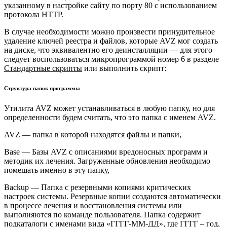
указанному в настройке сайту по порту 80 с использованием
протокола HTTP.
В случае необходимости можно произвести принудительное
удаление ключей реестра и файлов, которые AVZ мог создать
на диске, что эквивалентно его деинсталляции — для этого
следует воспользоваться микропрограммой номер 6 в разделе
Стандартные скрипты
или выполнить скрипт:
Структура папок программы
Утилита AVZ может устанавливаться в любую папку, но для
определенности будем считать, что это папка с именем AVZ.
AVZ — папка в которой находятся файлы и папки,
Base — Базы AVZ с описаниями вредоносных программ и
методик их лечения. Загруженные обновления необходимо
помещать именно в эту папку,
Backup — Папка с резервными копиями критических
настроек системы. Резервные копии создаются автоматически
в процессе лечения и восстановления системы или
выполняются по команде пользователя. Папка содержит
подкаталоги с именами вида «ГГГГ-ММ-ДД», где ГГГГ – год,