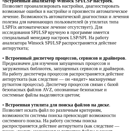
•
Встроенный анализатор Winsock SPI/LSP настроек
.
Позволяет проанализировать настройки, диагностировать
возможные ошибки в настройке и произвести автоматическое
лечение. Возможность автоматической диагностики и лечения
полезна для начинающих пользователей (в утилитах типа
LSPFix автоматическое лечение отсутствует). Для
исследования SPI/LSP вручную в программе имеется
специальный менеджер настроек LSP/SPI. На работу
анализатора Winsock SPI/LSP распространяется действие
антируткита;
•
Встроенный диспетчер процессов, сервисов и драйверов
.
Предназначен для изучения запущенных процессов и
загруженных библиотек, запущенных сервисов и драйверов.
На работу диспетчера процессов распространяется действие
антируткита (как следствие — он «видит» маскируемые
руткитом процессы). Диспетчер процессов связан с базой
безопасных файлов AVZ, опознанные безопасные и
системные файлы выделяются цветом;
•
Встроенная утилита для поиска файлов на диске
.
Позволяет искать файл по различным критериям,
возможности системы поиска превосходят возможности
системного поиска. На работу системы поиска
распространяется действие антируткита (как следствие —