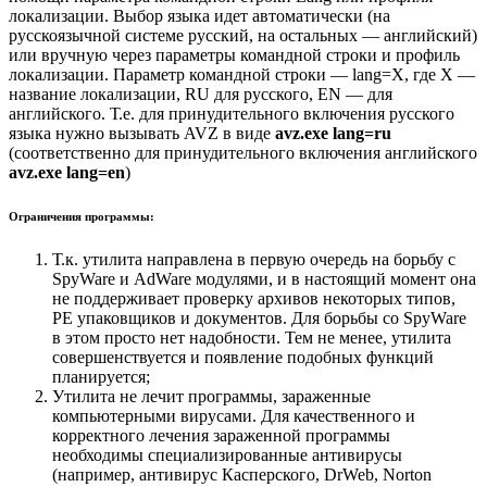
локализации. Выбор языка идет автоматически (на
русскоязычной системе русский, на остальных — английский)
или вручную через параметры командной строки и профиль
локализации. Параметр командной строки — lang=X, где X —
название локализации, RU для русского, EN — для
английского. Т.е. для принудительного включения русского
языка нужно вызывать AVZ в виде
avz.exe lang=ru
(соответственно для принудительного включения английского
avz.exe lang=en
)
Ограничения программы:
Т.к. утилита направлена в первую очередь на борьбу с
SpyWare и AdWare модулями, и в настоящий момент она
не поддерживает проверку архивов некоторых типов,
PE упаковщиков и документов. Для борьбы со SpyWare
в этом просто нет надобности. Тем не менее, утилита
совершенствуется и появление подобных функций
планируется;
Утилита не лечит программы, зараженные
компьютерными вирусами. Для качественного и
корректного лечения зараженной программы
необходимы специализированные антивирусы
(например, антивирус Касперского, DrWeb, Norton