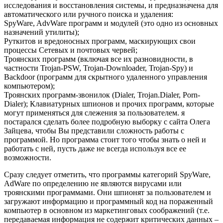
исследования и восстановления системы, и предназначена для
автоматического или ручного поиска и удаления:
SpyWare, AdvWare программ и модулей (это одно из основных
назначений утилиты);
Руткитов и вредоносных программ, маскирующих свои
процессы Сетевых и почтовых червей;
Троянских программ (включая все их разновидности, в
частности Trojan-PSW, Trojan-Downloader, Trojan-Spy) и
Backdoor (программ для скрытного удаленного управления
компьютером);
Троянских программ-звонилок (Dialer, Trojan.Dialer, Porn-
Dialer); Клавиатурных шпионов и прочих программ, которые
могут применяться для слежения за пользователем. я
постарался сделать более подробную выборку с сайта Олега
Зайцева, чтобы Вы представили сложность работы с
программой. Но программа стоит того чтобы знать о ней и
работать с ней, пусть даже не всегда используя все ее
возможности.
Сразу следует отметить, что программы категорий SpyWare,
AdWare по определению не являются вирусами или
троянскими программами. Они шпионят за пользователем и
загружают информацию и программный код на пораженный
компьютер в основном из маркетинговых соображений (т.е.
передаваемая информация не содержит критических данных –