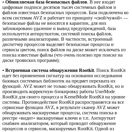
•
Обновляемая база безопасных файлов
. В нее входят
цифровые подписи десятков тысяч системных файлов и
файлов известных безопасных процессов. База подключена ко
всем системам AVZ и работает по принципу «свой/чужой» —
безопасные файлы не вносятся в карантин, для них
заблокировано удаление и вывод предупреждений, база
используется антируткитом, системой поиска файлов,
различными анализаторами. В частности, встроенный
диспетчер процессов выделяет безопасные процессы и
сервисы цветом, поиск файлов на диске может исключать из
поиска известные файлы (что очень полезно при поиске на
диске троянских программ);
•
Встроенная система обнаружения Rootkit
. Поиск RootKit
идет без применения сигнатур на основании исследования
базовых системных библиотек на предмет перехвата их
функций. AVZ может не только обнаруживать RootKit, но и
производить корректную блокировку работы UserMode
RootKit для своего процесса и KernelMode RootKit на уровне
системы. Противодействие RootKit распространяется на все
сервисные функции AVZ, в результате сканер AVZ может
обнаруживать маскируемые процессы, система поиска в
реестре «видит» маскируемые ключи и т.п. Антируткит
снабжен анализатором, который проводит обнаружение
процессов и сервисов, маскируемых RootKit. Одной из