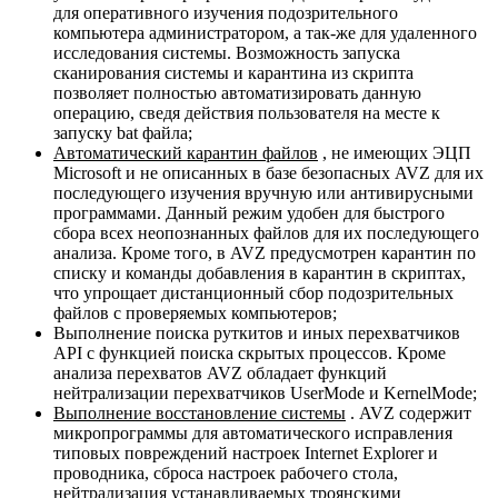
для оперативного изучения подозрительного
компьютера администратором, а так-же для удаленного
исследования системы. Возможность запуска
сканирования системы и карантина из скрипта
позволяет полностью автоматизировать данную
операцию, сведя действия пользователя на месте к
запуску bat файла;
Автоматический карантин файлов
, не имеющих ЭЦП
Microsoft и не описанных в базе безопасных AVZ для их
последующего изучения вручную или антивирусными
программами. Данный режим удобен для быстрого
сбора всех неопознанных файлов для их последующего
анализа. Кроме того, в AVZ предусмотрен карантин по
списку и команды добавления в карантин в скриптах,
что упрощает дистанционный сбор подозрительных
файлов с проверяемых компьютеров;
Выполнение поиска руткитов и иных перехватчиков
API с функцией поиска скрытых процессов. Кроме
анализа перехватов AVZ обладает функций
нейтрализации перехватчиков UserMode и KernelMode;
Выполнение восстановление системы
. AVZ содержит
микропрограммы для автоматического исправления
типовых повреждений настроек Internet Explorer и
проводника, сброса настроек рабочего стола,
нейтрализация устанавливаемых троянскими