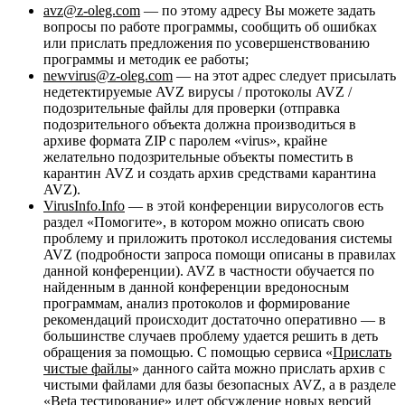
avz@z-oleg.com
— по этому адресу Вы можете задать
вопросы по работе программы, сообщить об ошибках
или прислать предложения по усовершенствованию
программы и методик ее работы;
newvirus@z-oleg.com
— на этот адрес следует присылать
недетектируемые AVZ вирусы / протоколы AVZ /
подозрительные файлы для проверки (отправка
подозрительного объекта должна производиться в
архиве формата ZIP с паролем «virus», крайне
желательно подозрительные объекты поместить в
карантин AVZ и создать архив средствами карантина
AVZ).
VirusInfo.Info
— в этой конференции вирусологов есть
раздел «Помогите», в котором можно описать свою
проблему и приложить протокол исследования системы
AVZ (подробности запроса помощи описаны в правилах
данной конференции). AVZ в частности обучается по
найденным в данной конференции вредоносным
программам, анализ протоколов и формирование
рекомендаций происходит достаточно оперативно — в
большинстве случаев проблему удается решить в деть
обращения за помощью. С помощью сервиса «
Прислать
чистые файлы
» данного сайта можно прислать архив с
чистыми файлами для базы безопасных AVZ, а в разделе
«
Beta тестирование
» идет обсуждение новых версий