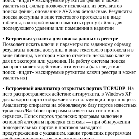
поиск «видит» маскируемые руткитом файлы и может
удалить их), фильтр позволяет исключать из результатов
поиска файлы, опознанные AVZ как безопасные. Результаты
поиска доступны в виде текстового протокола и в виде
таблицы, в которой можно пометить группу файлов для
последующего удаления или помещения в карантин
•
Встроенная утилита для поиска данных в реестре
.
Позволяет искать ключи и параметры по заданному образцу,
результаты поиска доступны в виде текстового протокола и в
виде таблицы, в которой можно отметить несколько ключей
для их экспорта или удаления. На работу системы поиска
распространяется действие антируткита (как следствие —
поиск «видит» маскируемые руткитом ключи реестра и может
удалить их)
•
Встроенный анализатор открытых портов TCP/UDP
. На
него распространяется действие антируткита, в Windows XP
для каждого порта отображается использующий порт процесс.
Анализатор опирается на обновляемую базу портов известных
троянских/Backdoor программ и известных системных
сервисов. Поиск портов троянских программ включен в
основной алгоритм проверки системы — при обнаружении
подозрительных портов в протокол выводятся
предупреждения с указанием, каким троянских программам
свойственно использование данного порта