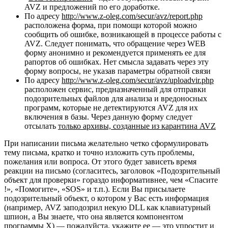
AVZ и предложений по его доработке.
По адресу
http://www.z-oleg.com/secur/avz/report.php
расположена форма, при помощи которой можно
сообщить об ошибке, возникающей в процессе работы с
AVZ. Следует понимать, что обращение через WEB
форму анонимно и рекомендуется применять ее для
рапортов об ошибках. Нет смысла задавать через эту
форму вопросы, не указав параметры обратной связи
По адресу
http://www.z-oleg.com/secur/avz/uploadvir.php
расположен сервис, предназначенный для отправки
подозрительных файлов для анализа и вредоносных
программ, которые не детектируются AVZ для их
включения в базы. Через данную форму следует
отсылать
только архивы, созданные из карантина AVZ
При написании письма желательно четко сформулировать
тему письма, кратко и точно изложить суть проблемы,
пожелания или вопроса. От этого будет зависеть время
реакции на письмо (согласитесь, заголовок «Подозрительный
объект для проверки» гораздо информативнее, чем «Спасите
!», «Помогите», «SOS» и т.п.). Если Вы присылаете
подозрительный объект, о котором у Вас есть информация
(например, AVZ заподозрил некую DLL как клавиатурный
шпион, а Вы знаете, что она является компонентом
программы X) — пожалуйста, укажите ее — это упростит и