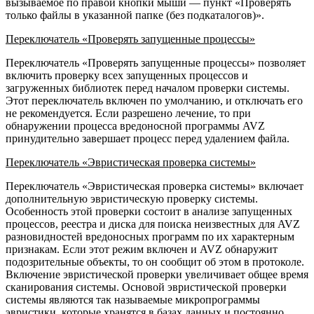
вызываемое по правой кнопки мыши — пункт «Проверять
только файлы в указанной папке (без подкаталогов)».
Переключатель «Проверять запущенные процессы»
Переключатель «Проверять запущенные процессы» позволяет
включить проверку всех запущенных процессов и
загруженных библиотек перед началом проверки системы.
Этот переключатель включен по умолчанию, и отключать его
не рекомендуется. Если разрешено лечение, то при
обнаружении процесса вредоносной программы AVZ
принудительно завершает процесс перед удалением файла.
Переключатель «Эвристическая проверка системы»
Переключатель «Эвристическая проверка системы» включает
дополнительную эвристическую проверку системы.
Особенность этой проверки состоит в анализе запущенных
процессов, реестра и диска для поиска неизвестных для AVZ
разновидностей вредоносных программ по их характерным
признакам. Если этот режим включен и AVZ обнаружит
подозрительные объекты, то он сообщит об этом в протоколе.
Включение эвристической проверки увеличивает общее время
сканирования системы. Основой эвристической проверки
системы являются так называемые микропрограммы
эвристики, которые хранятся в базах данных и постоянно