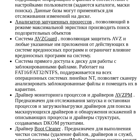
настройками пользователя (задаются каталоги, маски
поиска). Данные базы могут применяться для
отслеживания изменений на диске.
Анализатор запущенных процессов
, позволяющий в
режиме максимальной эвристики производить поиск
подозрительных объектов
Система
AVZGuard
, позволяющая защитить AVZ и
любые указанные им приложения от действующих в
системе вредоносных программ и ограничит влияние
вредоносных программ на систему.
Система прямого доступа к диску для работы с
заблокированными файлами. Работает на
FAT16/FAT32/NTFS, поддерживается на всех
операционных системах линейки NT, позволяет сканеру
анализировать заблокированные файлы и помещать их в
карантин.
Драйвер мониторинга процессов и драйверов
AVZPM
.
Предназначен для отслеживания запуска и остановки
процессов и загрузки/выгрузки драйверов для поиска
маскирующихся драйверов и обнаружения искажений в
описывающих процессы и драйверы структурах,
создаваемых DKOM руткитами.
Драйвер
Boot Cleaner
. Предназначен для выполнения
чистки системы (удаление файлов, драйверов и служб,
ключей реестра) из KernelMode. Операция чистки может