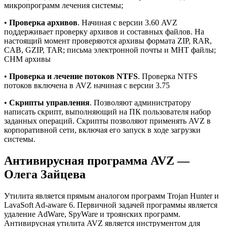
микропрограмм лечения системы;
•
Проверка архивов
. Начиная с версии 3.60 AVZ
поддерживает проверку архивов и составных файлов. На
настоящий момент проверяются архивы формата ZIP, RAR,
CAB, GZIP, TAR; письма электронной почты и MHT файлы;
CHM архивы
•
Проверка и лечение потоков NTFS
. Проверка NTFS
потоков включена в AVZ начиная с версии 3.75
•
Скрипты управления
. Позволяют администратору
написать скрипт, выполняющий на ПК пользователя набор
заданных операций. Скрипты позволяют применять AVZ в
корпоративной сети, включая его запуск в ходе загрузки
системы.
Антивирусная программа AVZ —
Олега Зайцева
Утилита является прямым аналогом программ Trojan Hunter и
LavaSoft Ad-aware 6. Первичной задачей программы является
удаление AdWare, SpyWare и троянских программ.
Антивирусная утилита AVZ является инструментом для