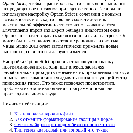
Option Strict
, чтобы гарантировать, что ваш код не выполнит
непредвиденное и неявное приведение типов. Если вы не
используете настройку Option Strict в сочетании с новыми
возможностями языка, то вряд ли сможете достичь
максимальной эффективности его использования. Узел
Environments Import and Export Settings в диалоговом окне
Options позволяет задавать коллективный файл настроек. Он
может быть расположен в сетевом хранилище, а система
Visual Studio 2013 будет автоматически применять новые
настройки, если этот файл будет изменен.
Настройка Option Strict продвигает хорошую практику
программирования на один шаг вперед, заставляя
разработчиков приводить переменные к правильным типам, а
не заставлять компилятор угадывать соответствующий метод
приведения типов. Это также позволяет предотвратить
проблемы на этапе выполнения программ и повышает
производительность труда.
Похожие публикации:
Как в ворде запаролить файл
Как отменить форматирование таблицы в ворде
Смс от майкрософт с кодом безопасности что это
Тип гриля кварцевый или тэновый что лучше