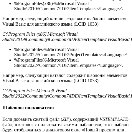
%ProgramFiles(x86)%\Microsoft Visual
Studio\2019\\Common7\IDE\ItemTemplates<\Language>\
Например, следующий каталог содержит шаблоны элементов
Visual Basic для английского языка (LCID 1033):
C:\Program Files (x86)\Microsoft Visual
Studio\2019\Community\Common7\IDE\ItemTemplates\VisualBasic\
%ProgramFiles%\Microsoft Visual
Studio\2022\\Common7\IDE\ProjectTemplates<\Language>\
%ProgramFiles%\Microsoft Visual
Studio\2022\\Common7\IDE\ItemTemplates<\Language>\
Например, следующий каталог содержит шаблоны элементов
Visual Basic для английского языка (LCID 1033):
C:\Program Files\Microsoft Visual
Studio\2022\Community\Common7\IDE\ItemTemplates\VisualBasic\
Шаблоны пользователя
Если добавить сжатый файл (
ZIP
), содержащий
VSTEMPLATE
-
файл, в каталог с пользовательскими шаблонами, этот шаблон
будет отображаться в диалоговом окне «Новый проект» или