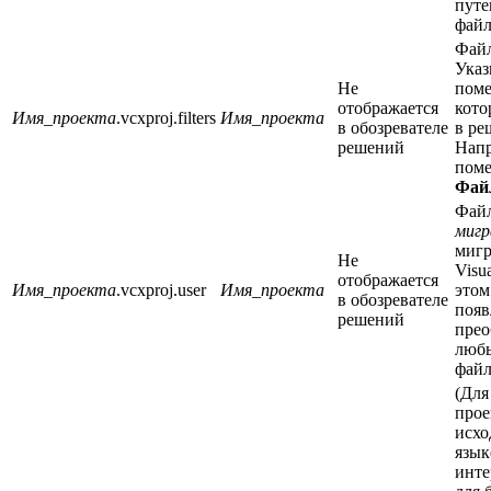
путе
файл
Фай
Указ
Не
поме
отображается
кото
Имя_проекта
.vcxproj.filters
Имя_проекта
в обозревателе
в ре
решений
Напр
поме
Фай
Фай
мигр
мигр
Не
Visu
отображается
Имя_проекта
.vcxproj.user
Имя_проекта
этом
в обозревателе
появ
решений
прео
люб
файл
(Для
прое
исхо
язык
инте