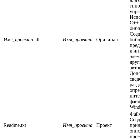
для 
типо
упра
Испо
C++ 
библ
Созд
Имя_проекта
.idl
Имя_проекта
Оригинал
библ
пред
к ин
элем
друг
авто
Доп
свед
разд
опре
инте
файл
Win
Фай
Созд
Readme.txt
Имя_проекта
Проект
при
опис
прое