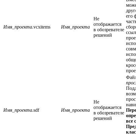
може
друг
его 
Не
част
отображается
Имя_проекта
.vcxitems
Имя_проекта
сбор
в обозревателе
ссы
решений
прое
испо
совм
испо
обще
кро
прое
Фай
про
Под
воз
прос
Не
нави
отображается
Имя_проекта
.sdf
Имя_проекта
Пере
в обозревателе
опр
решений
все 
Пре
клас