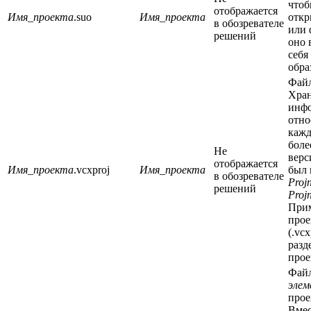
чтоб
отображается
Имя_проекта
.suo
Имя_проекта
откр
в обозревателе
или 
решений
оно 
себя
обра
Фай
Хра
инф
отно
кажд
боле
Не
верс
отображается
Имя_проекта
.vcxproj
Имя_проекта
был 
в обозревателе
Proj
решений
Proj
Прим
прое
(.vcx
разд
прое
Фай
элем
прое
Вмес