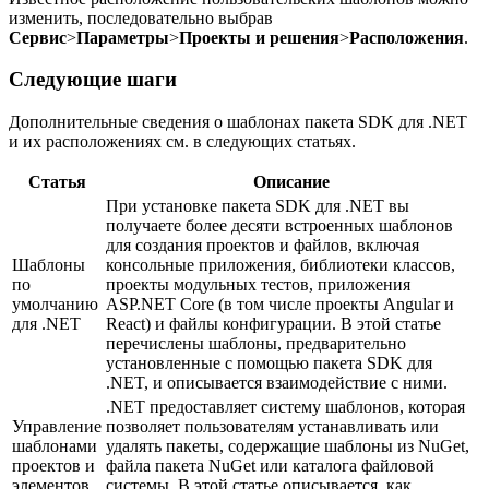
изменить, последовательно выбрав
Сервис
>
Параметры
>
Проекты и решения
>
Расположения
.
Следующие шаги
Дополнительные сведения о шаблонах пакета SDK для .NET
и их расположениях см. в следующих статьях.
Статья
Описание
При установке пакета SDK для .NET вы
получаете более десяти встроенных шаблонов
для создания проектов и файлов, включая
Шаблоны
консольные приложения, библиотеки классов,
по
проекты модульных тестов, приложения
умолчанию
ASP.NET Core (в том числе проекты Angular и
для .NET
React) и файлы конфигурации. В этой статье
перечислены шаблоны, предварительно
установленные с помощью пакета SDK для
.NET, и описывается взаимодействие с ними.
.NET предоставляет систему шаблонов, которая
Управление
позволяет пользователям устанавливать или
шаблонами
удалять пакеты, содержащие шаблоны из NuGet,
проектов и
файла пакета NuGet или каталога файловой
элементов
системы. В этой статье описывается, как