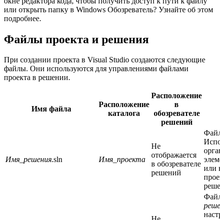
окне редактора кода, чтобы получить доступ к пути к файлу
или открыть папку в Windows Обозреватель? Узнайте об этом
подробнее.
Файлы проекта и решения
При создании проекта в Visual Studio создаются следующие
файлы. Они используются для управлениями файлами
проекта в решении.
Расположение
Расположение
в
Имя файла
каталога
обозревателе
решений
Фай
Испо
Не
орга
отображается
Имя_решения
.sln
Имя_проекта
элем
в обозревателе
или 
решений
прое
реше
Фай
реше
наст
Не