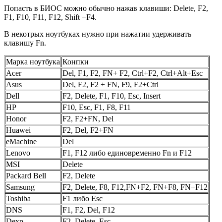
Попасть в БИОС можно обычно нажав клавиши: Delete, F2,
F1, F10, F11, F12, Shift +F4.
В некотрых ноутбуках нужно при нажатии удерживать
клавишу Fn.
Марка ноутбука
Конпки
Acer
Del, F1, F2, FN+ F2, Ctrl+F2, Ctrl+Alt+Esc
Asus
Del, F2, F2 + FN, F9, F2+Ctrl
Dell
F2, Delete, F1, F10, Esc, Insert
HP
F10, Esc, F1, F8, F11
Honor
F2, F2+FN, Del
Huawei
F2, Del, F2+FN
eMachine
Del
Lenovo
F1, F12 либо единовременно Fn и F12
MSI
Delete
Packard Bell
F2, Delete
Samsung
F2, Delete, F8, F12,FN+F2, FN+F8, FN+F12
Toshiba
F1 либо Esc
DNS
F1, F2, Del, F12
Dexp
F2, Delete, Esc