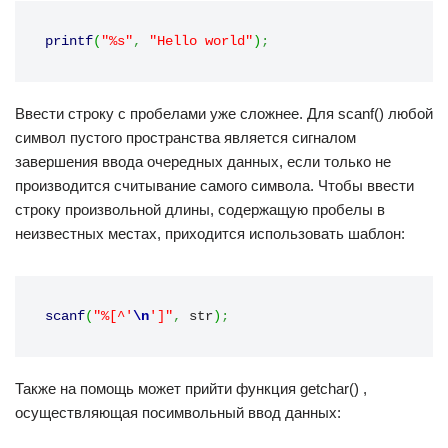
printf
(
"%s"
,
"Hello world"
)
;
Ввести строку с пробелами уже сложнее. Для scanf() любой
символ пустого пространства является сигналом
завершения ввода очередных данных, если только не
производится считывание самого символа. Чтобы ввести
строку произвольной длины, содержащую пробелы в
неизвестных местах, приходится использовать шаблон:
scanf
(
"%[^'
\n
']"
,
 str
)
;
Также на помощь может прийти функция getchar() ,
осуществляющая посимвольный ввод данных: