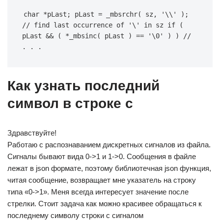
char *pLast; pLast = _mbsrchr( sz, '\\' ); 
// find last occurrence of '\' in sz if ( 
pLast && ( *_mbsinc( pLast ) == '\0' ) ) // 
. . .
Как узнать последний
символ в строке c
Здравствуйте!
Работаю с распознаванием дискретных сигналов из файла.
Сигналы бывают вида 0->1 и 1->0. Сообщения в файле
лежат в json формате, поэтому библиотечная json функция,
читая сообщение, возвращает мне указатель на строку
типа «0->1». Меня всегда интересует значение после
стрелки. Стоит задача как можно красивее обращаться к
последнему символу строки с сигналом