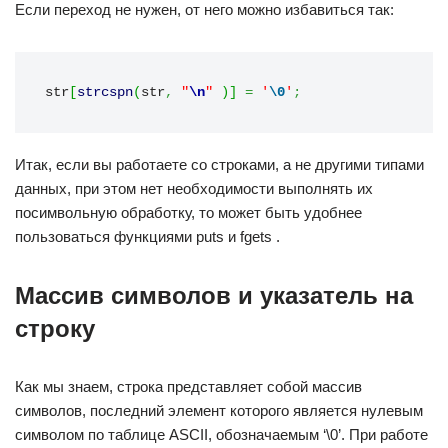
Если переход не нужен, от него можно избавиться так:
str
[
strcspn
(
str
,
"
\n
"
)
]
=
'
\0
'
;
Итак, если вы работаете со строками, а не другими типами
данных, при этом нет необходимости выполнять их
посимвольную обработку, то может быть удобнее
пользоваться функциями puts и fgets .
Массив символов и указатель на
строку
Как мы знаем, строка представляет собой массив
символов, последний элемент которого является нулевым
символом по таблице ASCII, обозначаемым ‘\0’. При работе