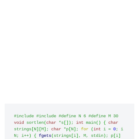
#include 
#include 
#define N 6
#define M 30
void
 sortlen
(
char
*
s
[
]
)
;
int
 main
(
)
{
char
strings
[
N
]
[
M
]
;
char
*
p
[
N
]
;
for
(
int
 i 
=
0
;
 i 
N
;
 i
++
)
{
fgets
(
strings
[
i
]
,
 M
,
 stdin
)
;
 p
[
i
]