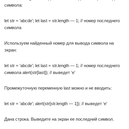
символа:
let str = ‘abcde’; let last = str.length — 1; // номер последнего
символа
Используем найденный номер для вывода символа на
экран:
let str = ‘abcde’; let last = str.length — 1; // номер последнего
символа alert(str[last]); // выведет ‘e’
Промежуточную переменную last можно и не вводить:
let str = ‘abcde’; alert(str[str.length — 1]); // выведет ‘e’
Дана строка. Выведите на экран ее последний символ.