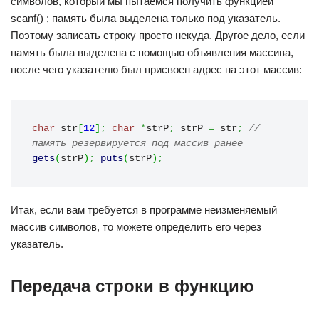
символов, который мы пытаемся получить функцией
scanf() ; память была выделена только под указатель.
Поэтому записать строку просто некуда. Другое дело, если
память была выделена с помощью объявления массива,
после чего указателю был присвоен адрес на этот массив:
char
 str
[
12
]
;
char
*
strP
;
 strP 
=
 str
;
// 
память резервируется под массив ранее
gets
(
strP
)
;
puts
(
strP
)
;
Итак, если вам требуется в программе неизменяемый
массив символов, то можете определить его через
указатель.
Передача строки в функцию