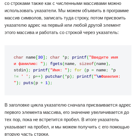
со строками также как с численными массивами можно
использовать указатели. Мы можем объявить в программе
массив символов, записать туда строку, потом присвоить
указателю адрес на первый или любой другой элемент
этого массива и работать со строкой через указатель:
char
 name
[
30
]
;
char
*
p
;
printf
(
"Введите имя 
и фамилию: "
)
;
fgets
(
name
,
sizeof
(
name
)
,
stdin
)
;
printf
(
"Имя: "
)
;
for
(
p 
=
 name
;
*
p 
!=
' '
;
 p
++
)
putchar
(
*
p
)
;
printf
(
"
\n
Фамилия: 
"
)
;
puts
(
p 
+
1
)
;
В заголовке цикла указателю сначала присваивается адрес
первого элемента массива, его значение увеличивается до
тех пор, пока не встретится пробел. В итоге указатель
указывает на пробел, и мы можем получить с его помощью
вторую часть строки.