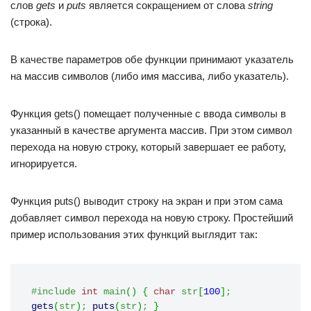
слов
gets
и
puts
является сокращением от слова
string
(строка).
В качестве параметров обе функции принимают указатель
на массив символов (либо имя массива, либо указатель).
Функция gets() помещает полученные с ввода символы в
указанный в качестве аргумента массив. При этом символ
перехода на новую строку, который завершает ее работу,
игнорируется.
Функция puts() выводит строку на экран и при этом сама
добавляет символ перехода на новую строку. Простейший
пример использования этих функций выглядит так:
#include 
int
 main
(
)
{
char
 str
[
100
]
;
gets
(
str
)
;
puts
(
str
)
;
}