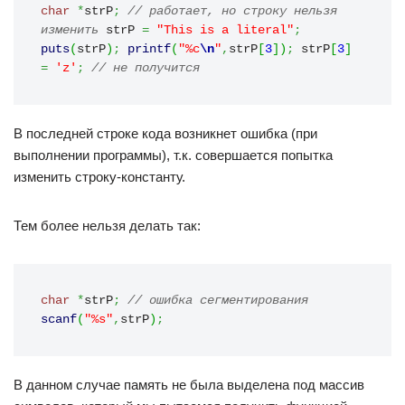
char
*
strP
;
// работает, но строку нельзя 
изменить
 strP 
=
"This is a literal"
;
puts
(
strP
)
;
printf
(
"%c
\n
"
,
strP
[
3
]
)
;
 strP
[
3
]
=
'z'
;
// не получится
В последней строке кода возникнет ошибка (при
выполнении программы), т.к. совершается попытка
изменить строку-константу.
Тем более нельзя делать так:
char
*
strP
;
// ошибка сегментирования
scanf
(
"%s"
,
strP
)
;
В данном случае память не была выделена под массив