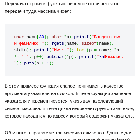
Передача строки в функцию ничем не отличается от
передачи туда массива чисел:
char
 name
[
30
]
;
char
*
p
;
printf
(
"Введите имя 
и фамилию: "
)
;
fgets
(
name
,
sizeof
(
name
)
,
stdin
)
;
printf
(
"Имя: "
)
;
for
(
p 
=
 name
;
*
p 
!=
' '
;
 p
++
)
putchar
(
*
p
)
;
printf
(
"
\n
Фамилия: 
"
)
;
puts
(
p 
+
1
)
;
В этом примере функция change принимает в качестве
аргумента указатель на символ. В теле функции значение
указателя инкрементируется, указывая на следующий
символ массива. В теле цикла инкрементируется значение,
которое находится по адресу, который содержит указатель.
Объявите в программе три массива символов. Данные для