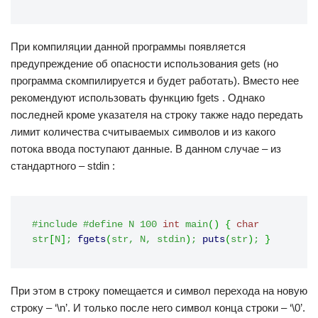
При компиляции данной программы появляется
предупреждение об опасности использования gets (но
программа скомпилируется и будет работать). Вместо нее
рекомендуют использовать функцию fgets . Однако
последней кроме указателя на строку также надо передать
лимит количества считываемых символов и из какого
потока ввода поступают данные. В данном случае ‒ из
стандартного ‒ stdin :
#include 
#define N 100
int
 main
(
)
{
char
str
[
N
]
;
fgets
(
str
,
 N
,
 stdin
)
;
puts
(
str
)
;
}
При этом в строку помещается и символ перехода на новую
строку ‒ ‘\n’. И только после него символ конца строки ‒ ‘\0’.