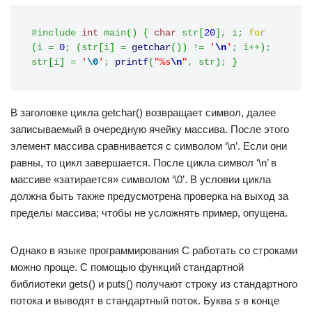
#include 
int
 main
(
)
{
char
 str
[
20
]
,
 i
;
for
(
i 
=
0
;
(
str
[
i
]
=
getchar
(
)
)
!=
'
\n
'
;
 i
++
)
;
str
[
i
]
=
'
\0
'
;
printf
(
"%s
\n
"
,
 str
)
;
}
В заголовке цикла getchar() возвращает символ, далее
записываемый в очередную ячейку массива. После этого
элемент массива сравнивается с символом ‘\n’. Если они
равны, то цикл завершается. После цикла символ ‘\n’ в
массиве «затирается» символом ‘\0’. В условии цикла
должна быть также предусмотрена проверка на выход за
пределы массива; чтобы не усложнять пример, опущена.
Однако в языке программирования C работать со строками
можно проще. С помощью функций стандартной
библиотеки gets() и puts() получают строку из стандартного
потока и выводят в стандартный поток. Буква
s
в конце