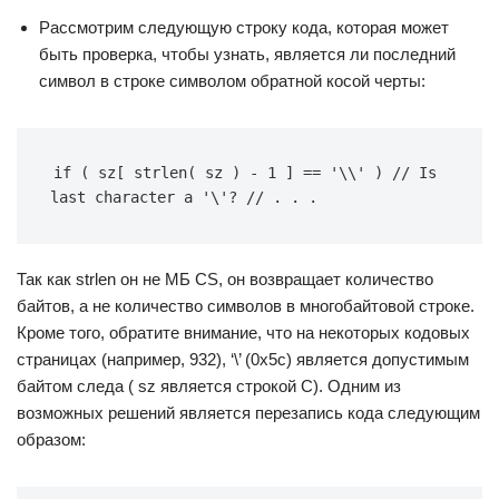
Рассмотрим следующую строку кода, которая может
быть проверка, чтобы узнать, является ли последний
символ в строке символом обратной косой черты:
if ( sz[ strlen( sz ) - 1 ] == '\\' ) // Is 
last character a '\'? // . . .
Так как strlen он не МБ CS, он возвращает количество
байтов, а не количество символов в многобайтовой строке.
Кроме того, обратите внимание, что на некоторых кодовых
страницах (например, 932), ‘\’ (0x5c) является допустимым
байтом следа ( sz является строкой C). Одним из
возможных решений является перезапись кода следующим
образом: