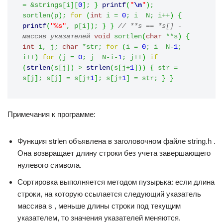
=
&
strings
[
i
]
[
0
]
;
}
printf
(
"
\n
"
)
;
sortlen
(
p
)
;
for
(
int
 i 
=
0
;
 i 
 N
;
 i
++
)
{
printf
(
"%s"
,
 p
[
i
]
)
;
}
}
// **s == *s[] - 
массив указателей
void
 sortlen
(
char
**
s
)
{
int
 i
,
 j
;
char
*
str
;
for
(
i 
=
0
;
 i 
 N
-
1
;
i
++
)
for
(
j 
=
0
;
 j 
 N
-
i
-
1
;
 j
++
)
if
(
strlen
(
s
[
j
]
)
>
strlen
(
s
[
j
+
1
]
)
)
{
 str 
=
s
[
j
]
;
 s
[
j
]
=
 s
[
j
+
1
]
;
 s
[
j
+
1
]
=
 str
;
}
}
Примечания к программе:
Функция strlen объявлена в заголовочном файле string.h .
Она возвращает длину строки без учета завершающего
нулевого символа.
Сортировка выполняется методом пузырька: если длина
строки, на которую ссылается следующий указатель
массива s , меньше длины строки под текущим
указателем, то значения указателей меняются.