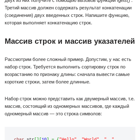
двух из них получите с помощью вызовов функции fgets() .
Третий массив должен содержать результат конкатенации
(соединения) двух введенных строк. Напишите функцию,
которая выполняет конкатенацию строк.
Массив строк и массив указателей
Рассмотрим более сложный пример. Допустим, у нас есть
набор строк. Требуется выполнить сортировку строк по
возрастанию по признаку длины: сначала вывести самые
короткие строки, затем более длинные.
Набор строк можно представить как двумерный массив, т.е.
массив, состоящий из одномерных массивов, где каждый
одномерный массив — это строка символов:
char
 str
[
]
[
10
]
=
{
"Hello"
,
"World"
,
". "
,