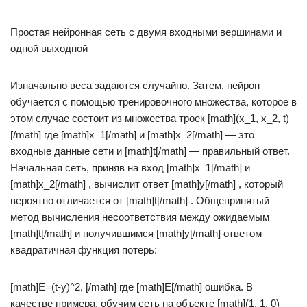
Простая нейронная сеть с двумя входными вершинами и
одной выходной
Изначально веса задаются случайно. Затем, нейрон
обучается с помощью тренировочного множества, которое в
этом случае состоит из множества троек [math](x_1, x_2, t)
[/math] где [math]x_1[/math] и [math]x_2[/math] — это
входные данные сети и [math]t[/math] — правильный ответ.
Начальная сеть, приняв на вход [math]x_1[/math] и
[math]x_2[/math] , вычислит ответ [math]y[/math] , который
вероятно отличается от [math]t[/math] . Общепринятый
метод вычисления несоответствия между ожидаемым
[math]t[/math] и получившимся [math]y[/math] ответом —
квадратичная функция потерь:
[math]E=(t-y)^2, [/math] где [math]E[/math] ошибка. В
качестве примера, обучим сеть на объекте [math](1, 1, 0)