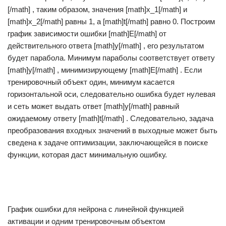
[/math] , таким образом, значения [math]x_1[/math] и
[math]x_2[/math] равны 1, а [math]t[/math] равно 0. Построим
график зависимости ошибки [math]E[/math] от
действительного ответа [math]y[/math] , его результатом
будет парабола. Минимум параболы соответствует ответу
[math]y[/math] , минимизирующему [math]E[/math] . Если
тренировочный объект один, минимум касается
горизонтальной оси, следовательно ошибка будет нулевая
и сеть может выдать ответ [math]y[/math] равный
ожидаемому ответу [math]t[/math] . Следовательно, задача
преобразования входных значений в выходные может быть
сведена к задаче оптимизации, заключающейся в поиске
функции, которая даст минимальную ошибку.
График ошибки для нейрона с линейной функцией
активации и одним тренировочным объектом