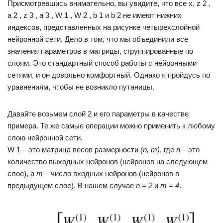
Присмотревшись внимательно, вы увидите, что все x, z 2 ,
a 2 , z 3 , a 3 , W 1 , W 2 , b 1 и b 2 не имеют нижних
индексов, представленных на рисунке четырехслойной
нейронной сети. Дело в том, что мы объединили все
значения параметров в матрицы, сгруппированные по
слоям. Это стандартный способ работы с нейронными
сетями, и он довольно комфортный. Однако я пройдусь по
уравнениям, чтобы не возникло путаницы.
Давайте возьмем слой 2 и его параметры в качестве
примера. Те же самые операции можно применить к любому
слою нейронной сети.
W 1 – это матрица весов размерности
(n, m)
, где
n
– это
количество выходных нейронов (нейронов на следующем
слое), а
m
– число входных нейронов (нейронов в
предыдущем слое). В нашем случае
n = 2
и
m = 4
.