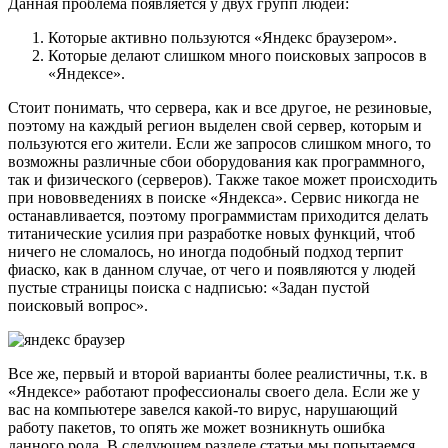
Данная проблема появляется у двух групп людей:
Которые активно пользуются «Яндекс браузером».
Которые делают слишком много поисковых запросов в
«Яндексе».
Стоит понимать, что сервера, как и все другое, не резиновые,
поэтому на каждый регион выделен свой сервер, которым и
пользуются его жители. Если же запросов слишком много, то
возможны различные сбои оборудования как программного,
так и физического (серверов). Также такое может происходить
при нововведениях в поиске «Яндекса». Сервис никогда не
останавливается, поэтому программистам приходится делать
титанические усилия при разработке новых функций, чтоб
ничего не сломалось, но иногда подобный подход терпит
фиаско, как в данном случае, от чего и появляются у людей
пустые страницы поиска с надписью: «Задан пустой
поисковый вопрос».
Все же, первый и второй варианты более реалистичны, т.к. в
«Яндексе» работают профессионалы своего дела. Если же у
вас на компьютере завелся какой-то вирус, нарушающий
работу пакетов, то опять же может возникнуть ошибка
данного рода. В следующем разделе статьи мы попытаемся