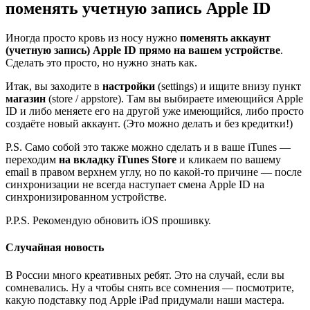
поменять учетную запись Apple ID
Иногда просто кровь из носу нужно
поменять аккаунт
(учетную запись) Apple ID прямо на вашем устройстве
.
Сделать это просто, но нужно знать как.
Итак, вы заходите в
настройки
(settings) и ищите внизу пункт
магазин
(store / appstore). Там вы выбираете имеющийся Apple
ID и либо меняете его на другой уже имеющийся, либо просто
создаёте новый аккаунт. (Это можно делать и без кредитки!)
P.S. Само собой это также можно сделать и в ваше iTunes —
переходим
на вкладку iTunes Store
и кликаем по вашему
email в правом верхнем углу, но по какой-то причине — после
синхронизации не всегда наступает смена Apple ID на
синхронизированном устройстве.
P.P.S. Рекомендую обновить iOS прошивку.
Случайная новость
В России много креативных ребят. Это на случай, если вы
сомневались. Ну а чтобы снять все сомнения — посмотрите,
какую подставку под Apple iPad придумали наши мастера.