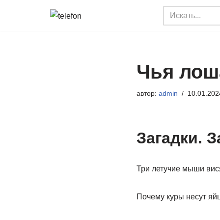
Перейти
к
содержимому
Чья лош
автор:
admin
10.01.202
Загадки. З
Три летучие мыши вися
Почему куры несут яй