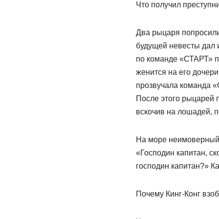
Что получил преступни
Два рыцаря попросили
будущей невесты дал и
по команде «СТАРТ» пр
женится на его дочери
прозвучала команда «С
После этого рыцарей п
вскочив на лошадей, п
Hа море неимоверный 
«Господин капитан, ск
господин капитан?» Ка
Почему Кинг-Конг взо