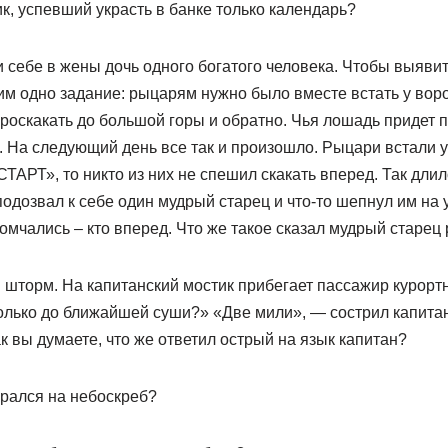
к, успевший украсть в банке только календарь?
 себе в жены дочь одного богатого человека. Чтобы выявит
м одно задание: рыцарям нужно было вместе встать у ворот
оскакать до большой горы и обратно. Чья лошадь придет п
. На следующий день все так и произошло. Рыцари встали у 
ТАРТ», то никто из них не спешил скакать вперед. Так длило
одозвал к себе один мудрый старец и что-то шепнул им на у
омчались – кто вперед. Что же такое сказал мудрый старе
шторм. На капитанский мостик прибегает пассажир курортно
олько до ближайшей суши?» «Две мили», — сострил капитан
к вы думаете, что же ответил острый на язык капитан?
брался на небоскреб?