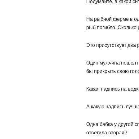
Подумайте, в какой си
На рыбной ферме в од
рыб погибло. Сколько 
Это присутствует два р
Один мужчина пошел по
бы прикрыть свою голо
Какая надпись на вод
А какую надпись лучш
Одна бабка у другой с
ответила вторая?