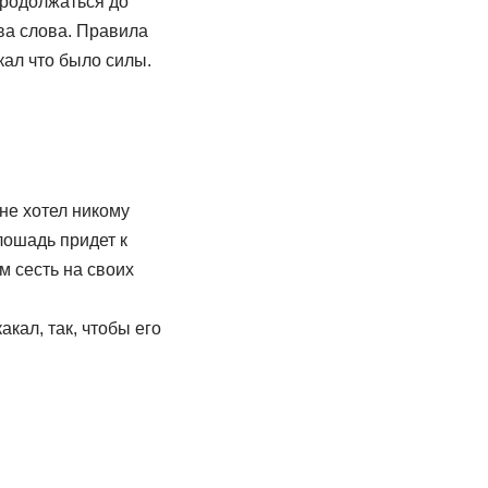
продолжаться до
два слова. Правила
кал что было силы.
не хотел никому
лошадь придет к
 сесть на своих
кал, так, чтобы его