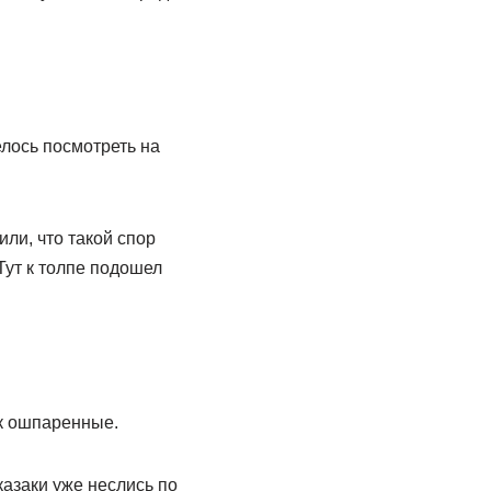
елось посмотреть на
или, что такой спор
Тут к толпе подошел
ак ошпаренные.
казаки уже неслись по