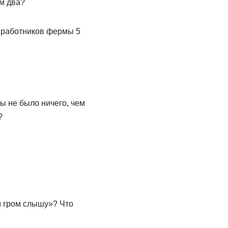
ем два?
и работников фермы 5
ы не было ничего, чем
?
м гром слышу»? Что