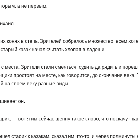
торым, а не первым.
ихаил.
их конях в степь. Зрителей собралось множество: всем хот
 старый казак начал считать хлопая в ладоши:
 с места. Зрители стали смеяться, судить да рядить и пореш
щики простоят на месте, как говорится, до скончания века. 
й на своем веку разные виды.
шивает он.
арик, — вот я им сейчас шепну такое слово, что поскачут, к
шел старик к казакам, сказал им что-то, и через полминуты 