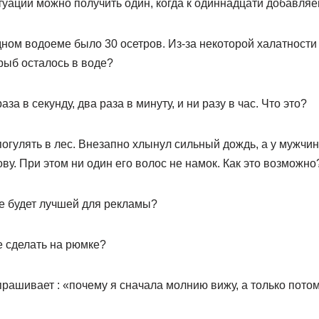
туации можно получить один, когда к одиннадцати добавля
ном водоеме было 30 осетров. Из-за некоторой халатност
рыб осталось в воде?
аза в секунду, два раза в минуту, и ни разу в час. Что это?
гулять в лес. Внезапно хлынул сильный дождь, а у мужчин
ву. При этом ни один его волос не намок. Как это возможно
ке будет лучшей для рекламы?
е сделать на рюмке?
прашивает : «почему я сначала молнию вижу, а только пото