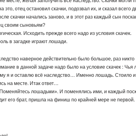
 не месте, желая заполучить всё наследство. Скачки могли 
а это, отец остановил скачки, подозвал их, и сказал всего 
осле скачки начались заново, и в этот раз каждый сын поска
тец своим сыновьям?
огическая. Исходить прежде всего надо из условия скачек.
оль в загадке играют лошади.
ледство наверное действительно было большое, раз никто 
имание в данной задаче надо было на условие скачек : Чья 
му я и оставлю всё наследство… Именно лошадь. Стоило им
сь на месте. Итак ответ…
«Поменяйтесь лошадьми». И поменялись ими, и каждый поска
дит его брат, пришла на финиш по крайней мере не первой.
адо!