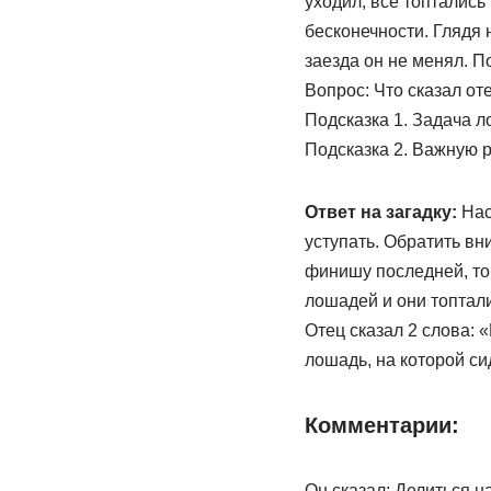
уходил, все топтались
бесконечности. Глядя н
заезда он не менял. П
Вопрос: Что сказал о
Подсказка 1. Задача л
Подсказка 2. Важную р
Ответ на загадку:
Нас
уступать. Обратить вн
финишу последней, то
лошадей и они топтали
Отец сказал 2 слова: 
лошадь, на которой си
Комментарии:
Он сказал: Делиться н