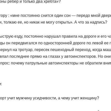
ионы ребер и только два хребта»?
ору : «мне постоянно снится один сон — передо мной дверь 
, толкаю ее, но никак не могу открыть». А что за надпись?
струю езду, постоянно нарушал правила на дороге и его ч
ды он передвигался по односторонней дороге по левой ее 
вернул на тротуар, пересек пешеходный переход, когда ма
елал последнее прямо на глазах у автоинспекторов. Но они
опрос: почему патрульные автоинспекторы не обратили вни
:
рт учит мужчину усидчивости, а чему учит женщину?