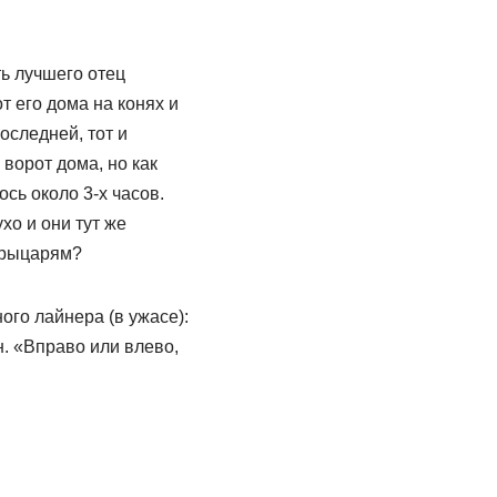
ь лучшего отец
 его дома на конях и
оследней, тот и
ворот дома, но как
сь около 3-х часов.
хо и они тут же
ц рыцарям?
го лайнера (в ужасе):
. «Вправо или влево,