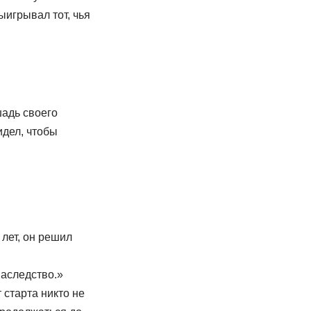
ыигрывал тот, чья
шадь своего
идел, чтобы
 лет, он решил
наследство.»
 старта никто не