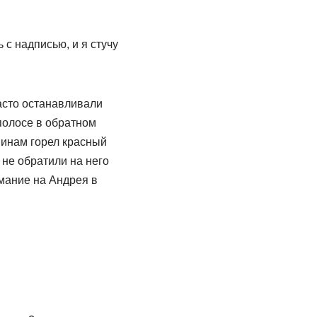
с надписью, и я стучу
асто останавливали
полосе в обратном
шинам горел красный
 не обратили на него
мание на Андрея в