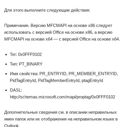
Для этого выполните следующие действия:
Примечание. Версию MFCMAPI на основе x86 следует
использовать с версией Office на основе x86, а версию
MFCMAPI на основе x64 — с версией Office на основе x64.
Тег: 0x0FFF0102
Тип: PT_BINARY
Имя свойства: PR_ENTRYID, PR_MEMBER_ENTRYID,
PidTagEntryId, PidTagMemberEntryId, ptagEntryId
DASL:
http://schemas.microsoft.com/mapi/proptag/0x0FFF0102
Дополнительные сведения см. в описании неправильных
имен папок или их отображения на неправильном языке в
Outlook.