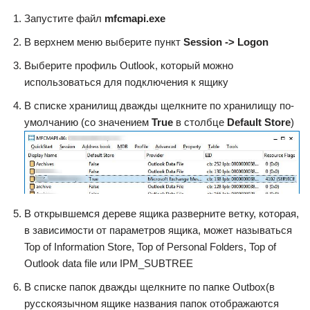
Запустите файл
mfcmapi.exe
В верхнем меню выберите пункт
Session -> Logon
Выберите профиль Outlook, который можно
использоваться для подключения к ящику
В списке хранилищ дважды щелкните по хранилищу по-
умолчанию (со значением
True
в столбце
Default Store
)
В открывшемся дереве ящика разверните ветку, которая,
в зависимости от параметров ящика, может называться
Top of Information Store, Top of Personal Folders, Top of
Outlook data file или IPM_SUBTREE
В списке папок дважды щелкните по папке Outbox(в
русскоязычном ящике названия папок отображаются