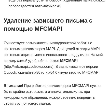
еще раз перезапустите Outlook. Удаленная папка Outbox
пересоздастся автоматически.
Удаление зависшего письма с
помощью MFCMAPI
Существует возможность низкоуровневой работы с
почтовым ящиком через MAPI. Для целей отладки MAPI
почтовых ящиков можно использовать ряд утилит. На мой
взгляд, самой удобной является
MFCMAPI
(http://mfcmapi.codeplex.com/). В зависимости от версии
Outlook, скачайте x86 или x64 битную версию MFCMAPI.
Внимание!
При работе с ящиком через MFCMAPI нужно
быть крайне осторожным и внимательным, т.к. при
некорректном обращении, можно серьезно повредить
структуру почтового ящика.