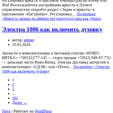
Регулировка яркости и цветовой температуры на iPhone или
iPad Воспользуйтесь настройками яркости в Пункте
управления или откройте раздел «Экран и яркость» в
приложении «Настройки». Регулировка…
Подробнее
»
Яркость экрана на айфоне регулируется сама как убрать
Электра 1006 как включить духовку
автор:
admin
10.01.2024
Запчасти и комплектующие к бытовым плитам «НОВО-
ВЯТКА» +7(8332)777-145 — отдел продаж +7(922) 949-97-77()
— запасные части Ново-Вятка, Электра Доставка запчастей и
комплектующих: «СДЭК» или «Почта…
Подробнее »
Электра
1006 как включить духовку
1
2
3
…
161
Далее →
Neve
| Работает на
WordPress