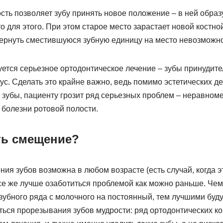
сть позволяет зубу принять новое положение – в ней образ
 для этого. При этом старое место зарастает новой костной
ернуть сместившуюся зубную единицу на место невозможно
уется серьезное ортодонтическое лечение – зубы принудит
ус. Сделать это крайне важно, ведь помимо эстетических д
убы, пациенту грозит ряд серьезных проблем – неравном
 болезни ротовой полости.
ть смещение?
ия зубов возможна в любом возрасте (есть случай, когда э
 все же лучше озаботиться проблемой как можно раньше. Ч
убного ряда с молочного на постоянный, тем лучшими буду
ься прорезывания зубов мудрости: ряд ортодонтических ко