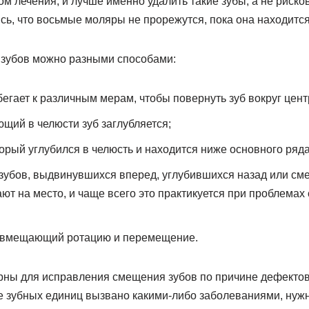
м лечения, и лучше именно удалить такие зубы, а не риск
сь, что восьмые моляры не прорежутся, пока она находится
зубов можно разными способами:
егает к различным мерам, чтобы повернуть зуб вокруг цент
щий в челюсти зуб заглубляется;
торый углубился в челюсть и находится ниже основного ряда
убов, выдвинувшихся вперед, углубившихся назад или см
ют на место, и чаще всего это практикуется при проблемах
совмещающий ротацию и перемещение.
рны для исправления смещения зубов по причине дефектов
 зубных единиц вызвано какими-либо заболеваниями, нужн