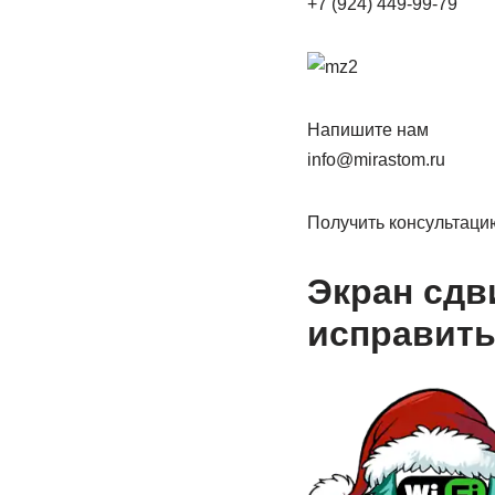
+7 (924) 449-99-79
Напишите нам
info@mirastom.ru
Получить консультаци
Экран сдв
исправит