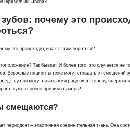
р/Переводчик: Linchak
зубов: почему это происход
роться?
оположение? Так бывает. И более того, это случается не то
ов. Взрослые пациенты тоже могут страдать от смещений з
оседству они могут начать «миграцию» в сторону, вверх или 
прост: нужно срочно принимать меры!
ы смещаются?
ет периодонт – эластичная соединительная ткань. Она сост