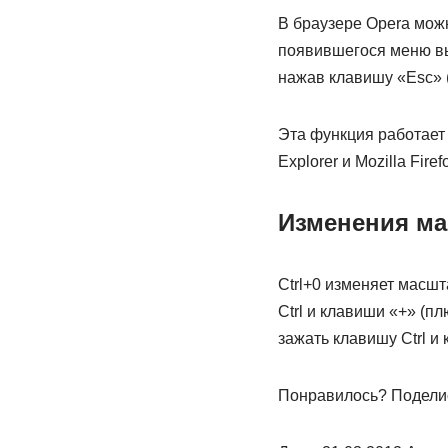
В браузере Opera мож
появившегося меню вы
нажав клавишу «Esc» 
Эта функция работает 
Explorer и Mozilla Firef
Изменения ма
Ctrl+0 изменяет масшт
Ctrl и клавиши «+» (п
зажать клавишу Ctrl и
Понравилось? Поделис