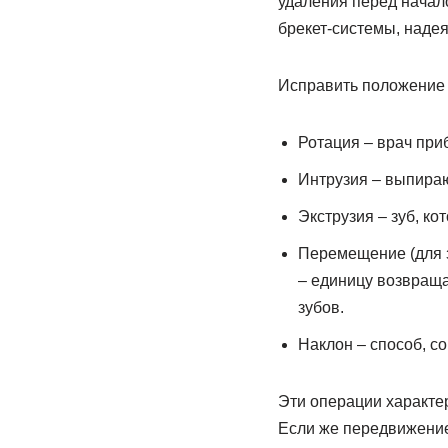
удаления перед начало
брекет-системы, надея
Исправить положение 
Ротация – врач приб
Интрузия – выпираю
Экструзия – зуб, ко
Перемещение (для з
– единицу возвраща
зубов.
Наклон – способ, 
Эти операции характе
Если же передвижение