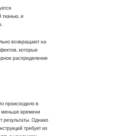
уется
 тканью, и
.
ельно возвращают на
ефектов, которые
ерное распределение
то происходило в
ем меньше времени
т результаты. Однако
нструкций требует их