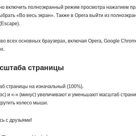
но включить полноэкранный режим просмотра нажатием пр
брать «Во весь экран». Также в Opera выйти из полноэкр
(Escape).
во всех основных браузерах, включая Opera, Google Chrome, 
ox.
сштаба страницы
аб страницы на изначальный (100%).
люс) и «-» (минус) увеличивают и уменьшают масштаб стран
 крутить колесо мыши.
ь с друзьями!