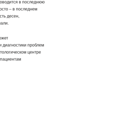
роводится в последнюю
осто – в последнем
сть десен,
мали.
ожет
 диагностики проблем
тологическом центре
 пациентам