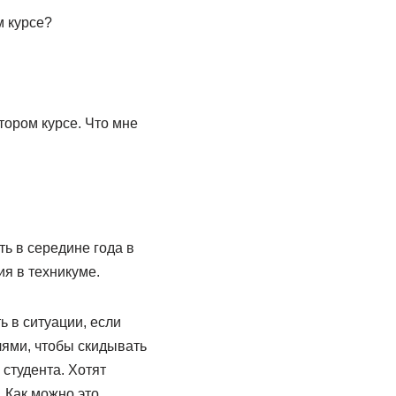
м курсе?
тором курсе. Что мне
ть в середине года в
ия в техникуме.
ь в ситуации, если
лями, чтобы скидывать
 студента. Хотят
. Как можно это