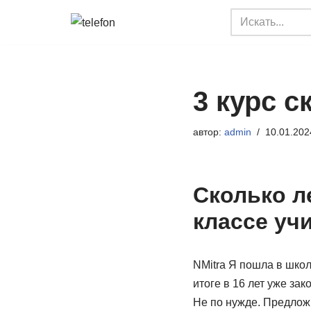
Перейти
к
содержимому
3 курс с
автор:
admin
10.01.202
Cколько ле
классе учи
NMitra Я пошла в школ
итоге в 16 лет уже зак
Не по нужде. Предлож