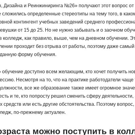
, Дизайна и Реинжиниринга №26» получают этот вопрос от 
е сложились определенные стереотипы на тему того, в како
новной контингент учебных заведений среднего профессион
вушки от 15 до 25. Но не нужно забывать и о заочном обуч
 колледж, как правило, выше, чем на дневном обучении. Это
лении проходит без отрыва от работы, поэтому даже самый
 данную форму обучения.
 обучение доступно всем желающим, кто хочет получить но
ссию. Несмотря на то, что на практике работодатели чаще
должности, все же образование также имеет огромное знач
есть и те, кто попросту решил сменить сферу деятельности, 
 средств или есть другие обстоятельства. Поэтому вопрос, 
ледж, по-прежнему актуален.
озраста можно поступить в кол