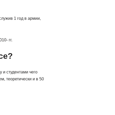
служив 1 год в армии,
0- гг.
се?
у и студентами чего
ем, теоретически и в 50