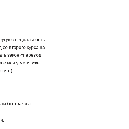
другую специальность
 со второго курса на
вать закон «перевод
рсе или у меня уже
туте).
там был закрыт
и.