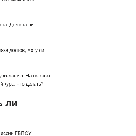
ета. Должна ли
-за долгов, могу ли
му желанию. На первом
й курс. Что делать?
ь ли
омиссии ГБПОУ