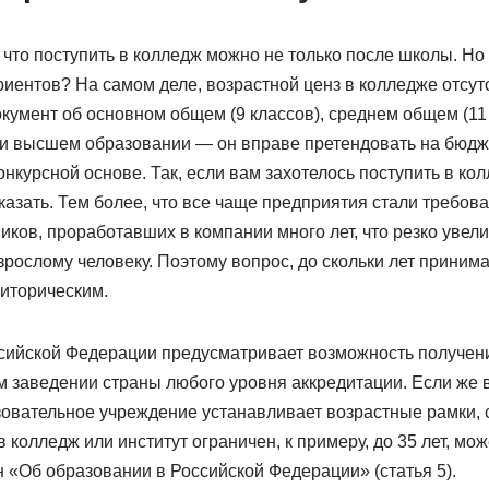
 что поступить в колледж можно не только после школы. Но
риентов? На самом деле, возрастной ценз в колледже отсутс
кумент об основном общем (9 классов), среднем общем (11 
 высшем образовании — он вправе претендовать на бюдж
онкурсной основе. Так, если вам захотелось поступить в кол
казать. Тем более, что все чаще предприятия стали требов
иков, проработавших в компании много лет, что резко увел
зрослому человеку. Поэтому вопрос, до скольки лет принима
риторическим.
сийской Федерации предусматривает возможность получен
м заведении страны любого уровня аккредитации. Если же в
зовательное учреждение устанавливает возрастные рамки, с
 колледж или институт ограничен, к примеру, до 35 лет, мо
 «Об образовании в Российской Федерации» (статья 5).