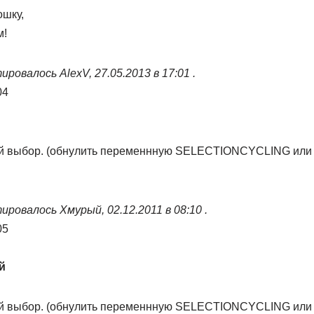
шку,
м!
ровалось AlexV, 27.05.2013 в 17:01 .
04
й выбор. (обнулить переменнную SELECTIONCYCLING или C
ровалось Хмурый, 02.12.2011 в 08:10 .
05
й
й выбор. (обнулить переменнную SELECTIONCYCLING или C