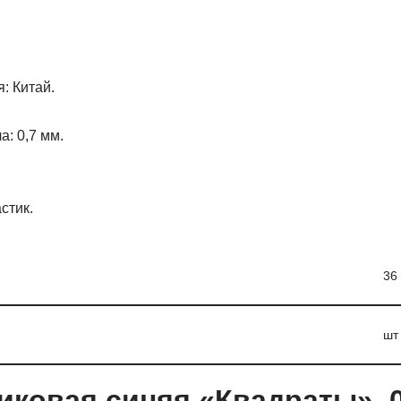
: Китай.
: 0,7 мм.
стик.
36
шт
иковая синяя «Квадраты», 