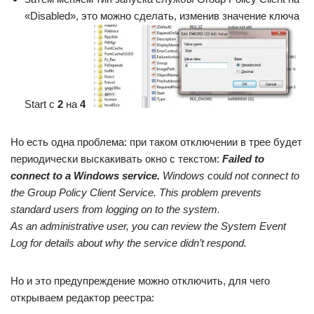
«Disabled», это можно сделать, изменив значение ключа
Start с
2
на
4
Но есть одна проблема: при таком отключении в трее будет
периодически выскакивать окно с текстом:
Failed to
connect to a Windows service.
Windows could not connect to
the Group Policy Client Service. This problem prevents
standard users from logging on to the system.
As an administrative user, you can review the System Event
Log for details about why the service didn’t respond.
Но и это предупреждение можно отключить, для чего
открываем редактор реестра: