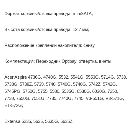
Формат корзины/отсека привода: miniSATA;
Высота корзины/отсека привода: 12.7 мм;
Расположение креплений накопителя: снизу
Комплектация: Переходник Optibay, отвертка, винты.
Acer Aspire 4736G, 4740G, 5532, 5541G, 5553G, 5714G, 5738,
5738G, 5738Z, 5739, 5740, 5740G, 5740G, 5742Z, 5742G,
5745PG, 5750G, 5755, 5930, 5935G, 6530G, 6930G, 7250,
7739, 7550G, 7551G, 7735, 7740G, 7745, V3-551G, V3-571G,
E1-572G;
Extensa 5235, 5635, 5635G, 5635Z;