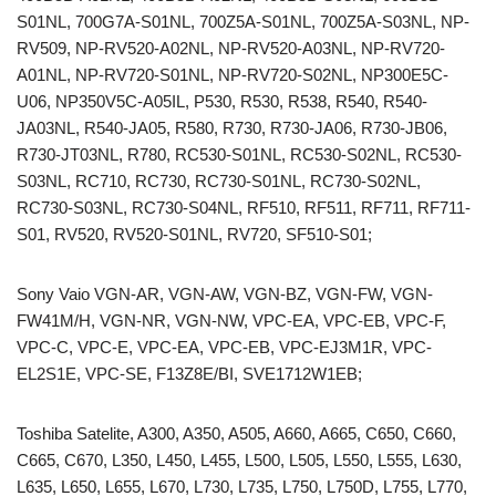
S01NL, 700G7A-S01NL, 700Z5A-S01NL, 700Z5A-S03NL, NP-
RV509, NP-RV520-A02NL, NP-RV520-A03NL, NP-RV720-
A01NL, NP-RV720-S01NL, NP-RV720-S02NL, NP300E5C-
U06, NP350V5C-A05IL, P530, R530, R538, R540, R540-
JA03NL, R540-JA05, R580, R730, R730-JA06, R730-JB06,
R730-JT03NL, R780, RC530-S01NL, RC530-S02NL, RC530-
S03NL, RC710, RC730, RC730-S01NL, RC730-S02NL,
RC730-S03NL, RC730-S04NL, RF510, RF511, RF711, RF711-
S01, RV520, RV520-S01NL, RV720, SF510-S01;
Sony Vaio VGN-AR, VGN-AW, VGN-BZ, VGN-FW, VGN-
FW41M/H, VGN-NR, VGN-NW, VPC-EA, VPC-EB, VPC-F,
VPC-C, VPC-E, VPC-EA, VPC-EB, VPC-EJ3M1R, VPC-
EL2S1E, VPC-SE, F13Z8E/BI, SVE1712W1EB;
Toshiba Satelite, A300, A350, A505, A660, A665, C650, C660,
C665, C670, L350, L450, L455, L500, L505, L550, L555, L630,
L635, L650, L655, L670, L730, L735, L750, L750D, L755, L770,