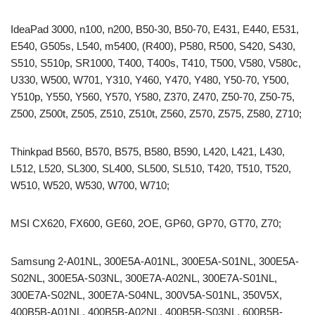
IdeaPad 3000, n100, n200, B50-30, B50-70, E431, E440, E531,
E540, G505s, L540, m5400, (R400), P580, R500, S420, S430,
S510, S510p, SR1000, T400, T400s, T410, T500, V580, V580c,
U330, W500, W701, Y310, Y460, Y470, Y480, Y50-70, Y500,
Y510p, Y550, Y560, Y570, Y580, Z370, Z470, Z50-70, Z50-75,
Z500, Z500t, Z505, Z510, Z510t, Z560, Z570, Z575, Z580, Z710;
Thinkpad B560, B570, B575, B580, B590, L420, L421, L430,
L512, L520, SL300, SL400, SL500, SL510, T420, T510, T520,
W510, W520, W530, W700, W710;
MSI CX620, FX600, GE60, 2OE, GP60, GP70, GT70, Z70;
Samsung 2-A01NL, 300E5A-A01NL, 300E5A-S01NL, 300E5A-
S02NL, 300E5A-S03NL, 300E7A-A02NL, 300E7A-S01NL,
300E7A-S02NL, 300E7A-S04NL, 300V5A-S01NL, 350V5X,
400B5B-A01NL, 400B5B-A02NL, 400B5B-S03NL, 600B5B-