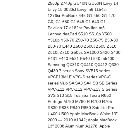
2560p 2740p GU40N GU60N Envy 14
Envy 15 3033cl Envy m6 1154sr
1276sr ProBook 445 G1 450 G1 470
G0, G1 650 G1 645 G1 640 G1
Pavilion 17-e182sr Pavilion m6
LenovoIdeaPad S510 S510p Y500
Y510p Y50-70 Z50-70 Z50-75 B50-30
B50-70 E440 Z500 Z500t Z505 Z510
Z510t Z710 G505s SR1000 S420 S430
E431 E440 E531 E540 L540 m5400
Samsung QX310 QX410 QX412 Q330
Q430 7 series Sony SVE15 series
VPCF13M1E VPC-S series VPC-C
series Vaio SA SA3 SA4 SB SE Series
VPC-Z11 VPC-Z12 VPC-Z13 S Series
SVS S13 S15 Toshiba Tecra R850
Portege M750 M780 R R700 R705
R830 R835 R840 R850 Satellite Pro
U400 U500 Apple MacBook White 13″
2009 — 2010 A1342; Apple MacBook
13″ 2008 Aluminium A1278; Apple