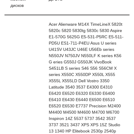
дисков
Acer Alienware M14X TimeLineX 5820t
5820c 5820 5830tg 5830c 5830 Aspire
E1-570G 5625G E5-531-P5RC E5-511-
PD5U ES1-711-P4EU Asus U series
U41SV U43JC U46E U56Eb series
N550JV N750JV N550LF K series K56
G eries G550J G550JK VivoBook
S451LB S series S46 S56 S56CM X
series X550C X550DP X550L X555
X555L X555LD Dell Vostro 3350
Latitude 3540 3537 E4300 E4310
E6420 E6520 E6320 E6330 E6400
E6410 E6430 E6440 E6500 E6510
E6520 E6530 E7737 Precision M2400
M4400 M4500 M4600 M4700 M6700
Inspiron 14Z 5537 5737 3542 3537
3737 3521 3437 XPS XPS 15Z Studio
13 1340 HP Elitebook 2530p 2540p