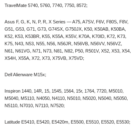
TravelMate 5740, 5760, 7740, 7750, 8572;
Asus F, G, K, N, P, R, X Series — A75, A7SV, F6V, F80S, F8V,
G51, G53, G71, G73, G74SX, G750JX, K50, K50AB, K50BA,
K52, K53, K53BR, K55, K55A, K55V, K70A, K70ID, K72, K73,
K75, N43, N53, N55, N56, N56JR, N56VB, N56VV, N56VZ,
N61, N61VG, N71, N73, N81, N82, P50, R501V, X52, X53, X54,
X54H, X55A, X72, X73, X75VB, X75VD;
Dell Alienware M15x;
Inspiron 1440, 14R, 15, 1545, 1564, 15r, 1764, 7720, M5010,
M5040, M5110, N4050, N4110, N5010, N5020, N5040, N5050,
N5110, N7010, N7110, N7520;
Latitude E5410, E5420, E5420m, E5500, E5510, E5520, E5530;