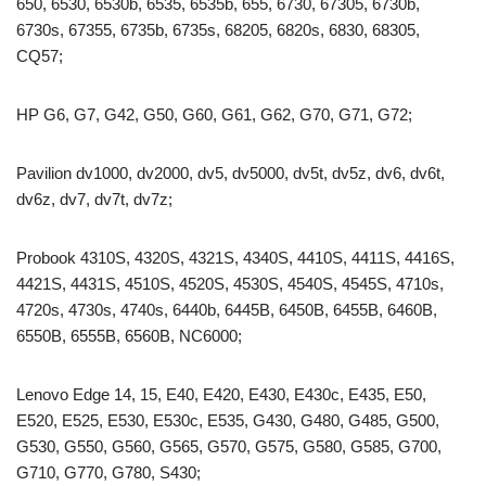
650, 6530, 6530b, 6535, 6535b, 655, 6730, 67305, 6730b,
6730s, 67355, 6735b, 6735s, 68205, 6820s, 6830, 68305,
CQ57;
HP G6, G7, G42, G50, G60, G61, G62, G70, G71, G72;
Pavilion dv1000, dv2000, dv5, dv5000, dv5t, dv5z, dv6, dv6t,
dv6z, dv7, dv7t, dv7z;
Probook 4310S, 4320S, 4321S, 4340S, 4410S, 4411S, 4416S,
4421S, 4431S, 4510S, 4520S, 4530S, 4540S, 4545S, 4710s,
4720s, 4730s, 4740s, 6440b, 6445B, 6450B, 6455B, 6460B,
6550B, 6555B, 6560B, NC6000;
Lenovo Edge 14, 15, E40, E420, E430, E430c, E435, E50,
E520, E525, E530, E530c, E535, G430, G480, G485, G500,
G530, G550, G560, G565, G570, G575, G580, G585, G700,
G710, G770, G780, S430;