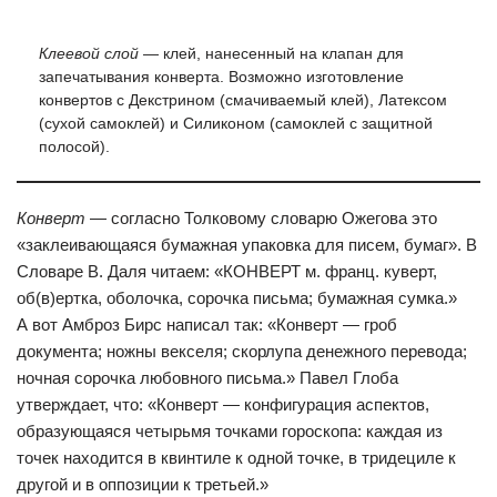
Клеевой слой
— клей, нанесенный на клапан для
запечатывания конверта. Возможно изготовление
конвертов с Декстрином (смачиваемый клей), Латексом
(сухой самоклей) и Силиконом (самоклей с защитной
полосой).
Конверт
— согласно Толковому словарю Ожегова это
«заклеивающаяся бумажная упаковка для писем, бумаг». В
Cловаре В. Даля читаем: «КОНВЕРТ м. франц. куверт,
об(в)ертка, оболочка, сорочка письма; бумажная сумка.»
А вот Амброз Бирс написал так: «Конверт — гроб
документа; ножны векселя; скорлупа денежного перевода;
ночная сорочка любовного письма.» Павел Глоба
утверждает, что: «Конверт — конфигурация аспектов,
образующаяся четырьмя точками гороскопа: каждая из
точек находится в квинтиле к одной точке, в тридециле к
другой и в оппозиции к третьей.»