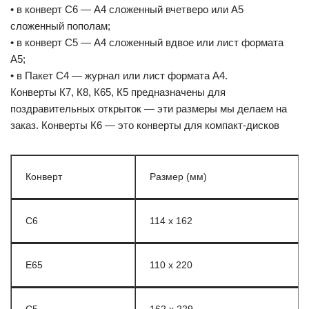
• в конверт С6 — А4 сложенный вчетверо или А5
сложенный пополам;
• в конверт С5 — А4 сложенный вдвое или лист формата
А5;
• в Пакет С4 — журнал или лист формата А4.
Конверты К7, К8, К65, К5 предназначены для
поздравительных открыток — эти размеры мы делаем на
заказ. Конверты К6 — это конверты для компакт-дисков
Конверт
Размер (мм)
С6
114 x 162
E65
110 x 220