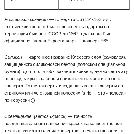
K8
150 x 150
Российский конверт
— то же, что С6 (114х162 мм).
Российский конверт был основным стандартом на
территории бывшего СССР до 1997 года, когда был
официально введен Eвростандарт — конверт Е65.
Силикон
— жаргонное название Клеевого слоя (самоклея),
защищенного силиконовой лентой (полоской специальной
бумаги). Для того, чтобы заклеить конверт, нужно снять эту
полоску, закрыть клапан и прижать его к задней стороне
конверта. Такие конверты иногда называют «конверты со
стрипом» или «с отрывной полосой» (strip — это «полоса»
по-нерусски :))
Совмещение цветов (красок)
— точность
последовательного нанесения красок на конверт (не все
технологии изготовления конвертов с печатью позволяют