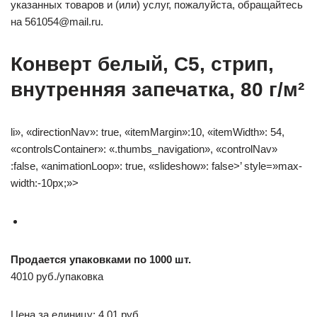
указанных товаров и (или) услуг, пожалуйста, обращайтесь
на 561054@mail.ru.
Конверт белый, C5, стрип,
внутренняя запечатка, 80 г/м²
li», «directionNav»: true, «itemMargin»:10, «itemWidth»: 54,
«controlsContainer»: «.thumbs_navigation», «controlNav»
:false, «animationLoop»: true, «slideshow»: false>’ style=»max-
width:-10px;»>
Продается упаковками по 1000 шт.
4010 руб./упаковка
Цена за единицу: 4.01 руб.