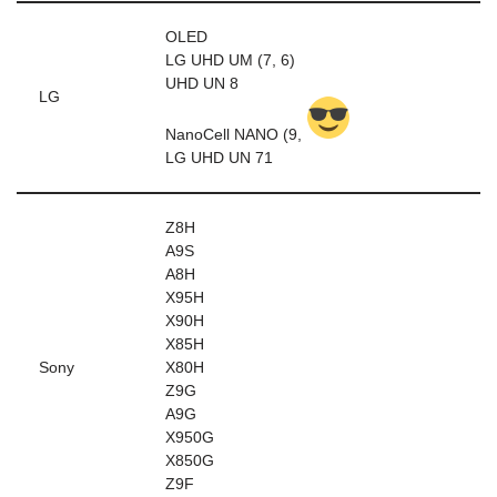
OLED
LG UHD UM (7, 6)
UHD UN 8
LG
NanoCell NANO (9,
LG UHD UN 71
Z8H
A9S
A8H
X95H
X90H
X85H
Sony
X80H
Z9G
A9G
X950G
X850G
Z9F