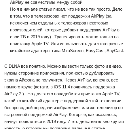
AirPlay не совместимы между собой.
Но я в начале статьи писал, что не все так просто. Дело
в том, что в телевизорах нет поддержки AirPlay (за
исключением отдельных телевизоров некоторых
производителей, которые добавят поддержку AirPlay в
свои ТВ в 2019 году) . Транслировать можно только на
приставку Apple TV. Или использовать для этого разные
китайские адаптеры типа MiraScreen, EasyCast, AnyCast.
С DLNA все понятно. Можно вывести только фото и видео,
нужны сторонние приложения, полностью дублировать
экрана Айфона не получится. Через AirPlay, конечно, все
намного круче (кстати, в iOS 11.4 появилась поддержка
AirPlay 2.) . Но для этого понадобится приставка Apple TV,
какой-то китайский адаптер с поддержкой этой технологии
беспроводной передачи изображения, или же телевизор со
встроенной поддержкой AirPlay. Которые, как оказалось,
начнут появляться в 2019 году. И это действительно крутая
новость, о которой мы поговорим дальше в статье.