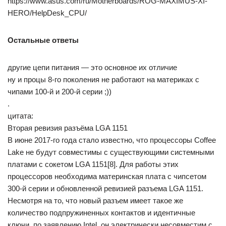
https://www.asus.com/ru/Motherboards/ROG-MAXIMUS-XI-
HERO/HelpDesk_CPU/
Остальные ответы
другие цепи питания — это основное их отличие
ну и процы 8-го поколения не работают на материках с
чипами 100-й и 200-й серии ;))
.
цитата:
Вторая ревизия разъёма LGA 1151
В июне 2017-го года стало известно, что процессоры Coffee
Lake не будут совместимы с существующими системными
платами с сокетом LGA 1151[8]. Для работы этих
процессоров необходима материнская плата с чипсетом
300-й серии и обновленной ревизией разъема LGA 1151.
Несмотря на то, что новый разъем имеет такое же
количество подпружиненных контактов и идентичные
ключи, по заявлению Intel, он электрически несовместим с