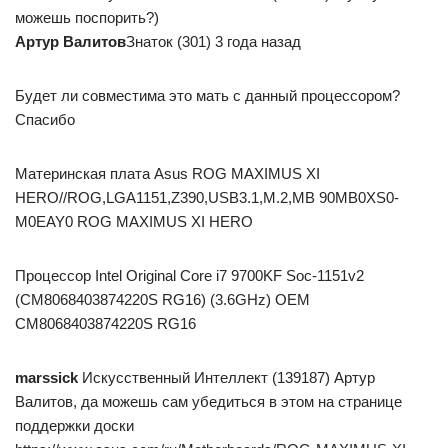
можешь поспорить?)
Артур Валитов
Знаток (301) 3 года назад
Будет ли совместима это мать с данный процессором?
Спасибо
Материнская плата Asus ROG MAXIMUS XI
HERO//ROG,LGA1151,Z390,USB3.1,M.2,MB 90MB0XS0-
M0EAY0 ROG MAXIMUS XI HERO
Процессор Intel Original Core i7 9700KF Soc-1151v2
(CM8068403874220S RG16) (3.6GHz) OEM
CM8068403874220S RG16
mаrssiсk
Искусственный Интеллект (139187) Артур
Валитов, да можешь сам убедиться в этом на странице
поддержки доски