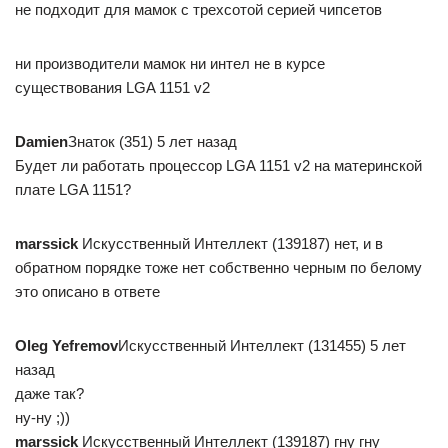
не подходит для мамок с трехсотой серией чипсетов
ни производители мамок ни интел не в курсе
существования LGA 1151 v2
Damien
Знаток (351) 5 лет назад
Будет ли работать процессор LGA 1151 v2 на материнской
плате LGA 1151?
mаrssiсk
Искусственный Интеллект (139187) нет, и в
обратном порядке тоже нет собственно черным по белому
это описано в ответе
Oleg Yefremov
Искусственный Интеллект (131455) 5 лет
назад
даже так?
ну-ну ;))
mаrssiсk
Искусственный Интеллект (139187) гну гну