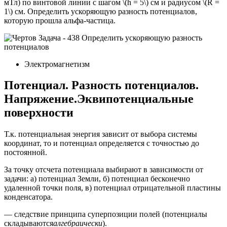
мТл) по винтовой линии с шагом \(h = 5\) см и радиусом \(R =
1\) см. Определить ускоряющую разность потенциалов,
которую прошла альфа-частица.
Электромагнетизм
Потенциал. Разность потенциалов.
Напряжение.Эквипотенциальные
поверхности
Т.к. потенциальная энергия зависит от выбора системы
координат, то и потенциал определяется с точностью до
постоянной.
За точку отсчета потенциала выбирают в зависимости от
задачи: а) потенциал Земли, б) потенциал бесконечно
удаленной точки поля, в) потенциал отрицательной пластины
конденсатора.
— следствие принци­па суперпозиции полей (потенциалы
складываются
алгебраически
).