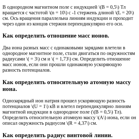
В однородном магнитном поле с индукцией \(B = 0,5\) Тл
вращается с частотой \(n = 10\) с -1 стержень длиной \(L = 20\)
см. Ось вращения параллельна линиям индук­ции и проходит
через один из концов стержня перпендикулярно его оси.
Как определить отношение масс ионов.
Два иона разных масс с одинаковыми зарядами влетели в
однородное магнитное поле, стали двигаться по окружностям
радиусами \( = 3\) см и \( = 1,73\) см. Определить отношение
масс ионов, если они прошли одинаковую ускоряющую
разность потенциалов.
Как определить относительную атомную массу
иона.
Однозарядный ион натрия прошел ускоряющую разность
потенциалов \(U = 1\) кВ и влетел перпендикулярно линиям
магнитной индукции в однородное поле (\(B = 0,5\) Тл).
Определить относительную атомную массу \(A\) иона, если он
описал окружность радиусом \(R = 4,37\) см.
Как определить радиус винтовой линии.