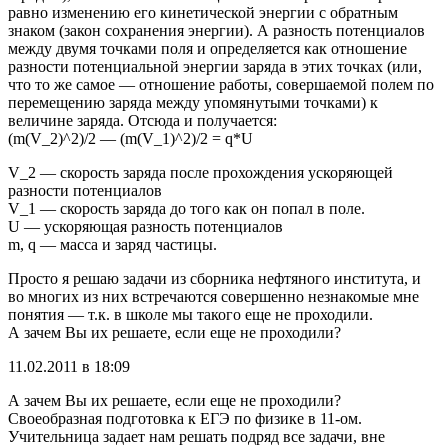
равно изменению его кинетической энергии с обратным
знаком (закон сохранения энергии). А разность потенциалов
между двумя точками поля и определяется как отношение
разности потенциальной энергии заряда в этих точках (или,
что то же самое — отношение работы, совершаемой полем по
перемещению заряда между упомянутыми точками) к
величине заряда. Отсюда и получается:
(m(V_2)^2)/2 — (m(V_1)^2)/2 = q*U
V_2 — скорость заряда после прохождения ускоряющей
разности потенциалов
V_1 — скорость заряда до того как он попал в поле.
U — ускоряющая разность потенциалов
m, q — масса и заряд частицы.
Просто я решаю задачи из сборника нефтяного института, и
во многих из них встречаются совершенно незнакомые мне
понятия — т.к. в школе мы такого еще не проходили.
А зачем Вы их решаете, если еще не проходили?
11.02.2011 в 18:09
А зачем Вы их решаете, если еще не проходили?
Своеобразная подготовка к ЕГЭ по физике в 11-ом.
Учительница задает нам решать подряд все задачи, вне