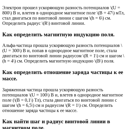
Электрон прошел ускоряющую разность потенциалов \(U =
800\) В и, влетев в однородное магнитное поле \(B = 47\) мТл,
стал двигаться по винтовой линии с шагом \(h = 6\) см.
Определить радиус \(R\) винтовой линии.
Как определить магнитную индукцию поля.
Альфа-частица прошла ускоряющую разность потенциалов \
(U = 300\) В и, попав в однородное магнитное поле, стала
двигаться по винтовой линии радиусом \(R = 1\) см и шагом \
(h = 4\) см. Определить магнитную индукцию \(B\) поля.
Как определить отношение заряда частицы к ее
массе.
Заряженная частица прошла ускоряющую разность
потенциалов \(U = 100\) В и, влетев в однородное магнитное
поле (\(B = 0,1\) Тл), стала двигаться по винтовой линии с
шагом \(h = 6,5\) см и радиусом \(R = 1\) см. Определить
отношение заряда частицы к ее массе.
Как найти шаг и радиус винтовой линии в
магнитном поле.