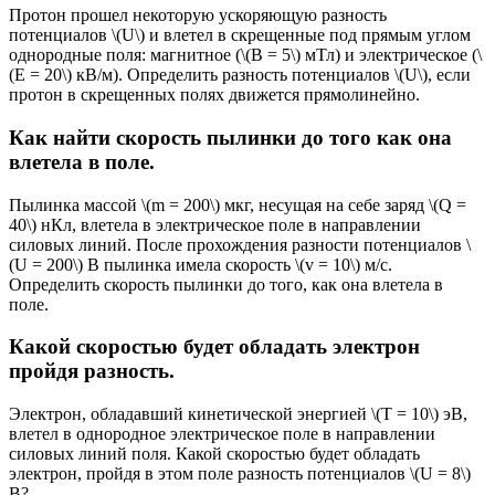
Протон прошел некоторую ускоряющую разность
потенциалов \(U\) и влетел в скрещенные под прямым углом
однородные поля: магнитное (\(B = 5\) мТл) и электрическое (\
(E = 20\) кВ/м). Определить разность потенциалов \(U\), если
протон в скрещенных полях движется прямолинейно.
Как найти скорость пылинки до того как она
влетела в поле.
Пылинка массой \(m = 200\) мкг, несущая на себе заряд \(Q =
40\) нКл, влетела в электрическое поле в направлении
силовых линий. После прохождения разности потенциалов \
(U = 200\) В пылинка имела скорость \(v = 10\) м/с.
Определить скорость пылинки до того, как она влетела в
поле.
Какой скоростью будет обладать электрон
пройдя разность.
Электрон, обладавший кинетической энергией \(T = 10\) эВ,
влетел в однородное электрическое поле в направлении
силовых линий поля. Какой скоростью будет обладать
электрон, пройдя в этом поле разность потен­циалов \(U = 8\)
В?