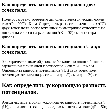
Как определить разность потенциалов двух
точек поля.
Поле образовано точечным диполем с электрическим момен­
том \(P = 200\) пКл∙м. Определить разность потенциалов \(U\)
двух точек поля, расположенных симметрично относительно
диполя на его оси на расстоянии \(R = 40\) см от центра
диполя.
Как определить разность потенциалов U двух
точек поля.
Электрическое поле образовано бесконечно длинной нитью,
заряженной с линейной плотностью \(\tau = 20\) пКл/м.
Определить раз­ность потенциалов \(U\) двух точек поля,
отстоящих от нити на рас­стоянии \( = 8\) см и \( = 12\) см.
Как определить ускоряющую разность
потенциалов.
Альфа-частица, пройдя ускоряющую разность потенциалов \
(U\), стала двигаться в однородном магнитном поле (\(B = 50\)