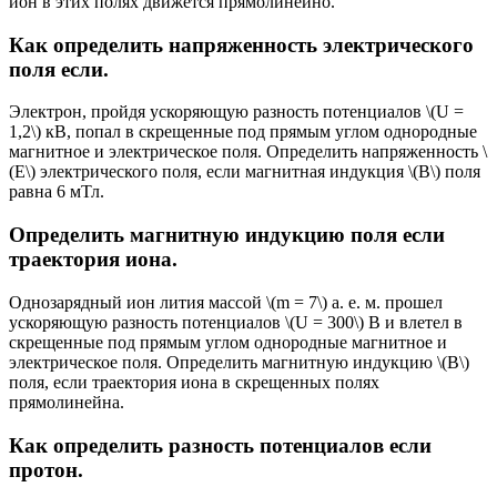
ион в этих полях движется прямолинейно.
Как определить напряженность электрического
поля если.
Электрон, пройдя ускоряющую разность потенциалов \(U =
1,2\) кВ, попал в скрещенные под прямым углом однородные
магнитное и электрическое поля. Определить напряженность \
(E\) электрического поля, если магнитная индукция \(B\) поля
равна 6 мТл.
Определить магнитную индукцию поля если
траектория иона.
Однозарядный ион лития массой \(m = 7\) а. е. м. прошел
ускоряющую разность потенциалов \(U = 300\) В и влетел в
скрещенные под прямым углом однородные магнитное и
электрическое поля. Определить магнитную индукцию \(B\)
поля, если траектория иона в скрещенных полях
прямолинейна.
Как определить разность потенциалов если
протон.