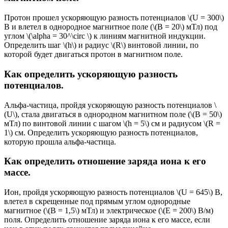
Протон прошел ускоряющую разность потенциалов \(U = 300\)
В и влетел в однородное магнитное поле (\(B = 20\) мТл) под
углом \(\alpha = 30^\circ \) к линиям магнитной индукции.
Определить шаг \(h\) и радиус \(R\) винтовой линии, по
которой будет двигаться протон в магнитном поле.
Как определить ускоряющую разность
потенциалов.
Альфа-частица, пройдя ускоряющую разность потенциалов \
(U\), стала двигаться в однородном магнитном поле (\(B = 50\)
мТл) по винтовой линии с шагом \(h = 5\) см и радиусом \(R =
1\) см. Определить ускоряющую разность потенциалов,
которую прошла альфа-частица.
Как определить отношение заряда иона к его
массе.
Ион, пройдя ускоряющую разность потенциалов \(U = 645\) В,
влетел в скрещенные под прямым углом однородные
магнитное (\(B = 1,5\) мТл) и электрическое (\(E = 200\) В/м)
поля. Определить отношение заряда иона к его массе, если