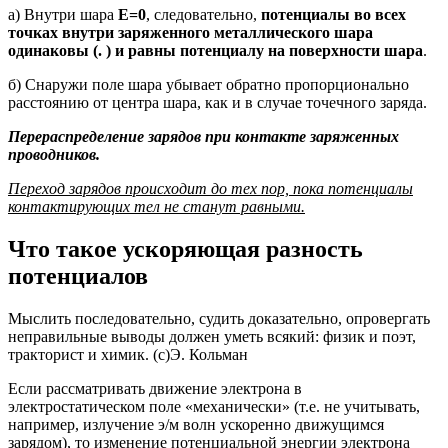
а) Внутри шара
Е=0
, следовательно,
потенциалы во всех
точках внутри заряженного металлического шара
одинаковы (. )
и равны потенциалу на поверхности шара
.
б) Снаружи поле шара убывает обратно пропорционально
расстоянию от центра шара, как и в случае точечного заряда.
Перераспределение зарядов при контакте заряженных
проводников.
Переход зарядов происходит до тех пор, пока потенциалы
контактирующих тел не станут равными.
Что такое ускоряющая разность
потенциалов
Мыслить последовательно, судить доказательно, опровергать
неправильные выводы должен уметь всякий: физик и поэт,
тракторист и химик. (с)Э. Кольман
Если рассматривать движение электрона в
электростатическом поле «механически» (т.е. не учитывать,
например, излучение э/м волн ускоренно движущимся
зарядом), то изменение потенциальной энергии электрона