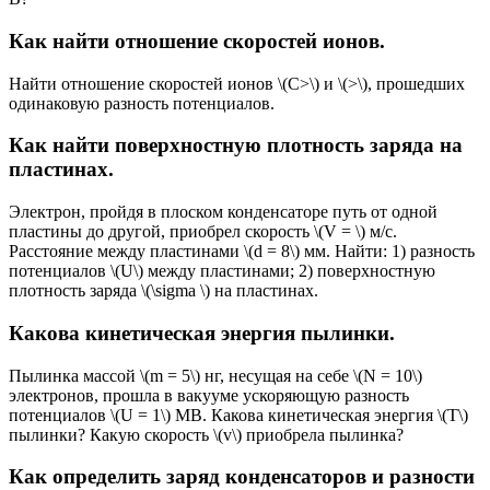
Как найти отношение скоростей ионов.
Найти отношение скоростей ионов \(C>\) и \(>\), прошедших
одинаковую разность потенциалов.
Как найти поверхностную плотность заряда на
пластинах.
Электрон, пройдя в плоском конденсаторе путь от одной
пластины до другой, приобрел скорость \(V = \) м/с.
Расстояние меж­ду пластинами \(d = 8\) мм. Найти: 1) разность
потенциалов \(U\) между пластинами; 2) поверхностную
плотность заряда \(\sigma \) на пластинах.
Какова кинетическая энергия пылинки.
Пылинка массой \(m = 5\) нг, несущая на себе \(N = 10\)
электронов, прошла в вакууме ускоряющую разность
потенциалов \(U = 1\) MB. Какова кинетическая энергия \(T\)
пылинки? Какую скорость \(v\) приобрела пылинка?
Как определить заряд конденсаторов и разности