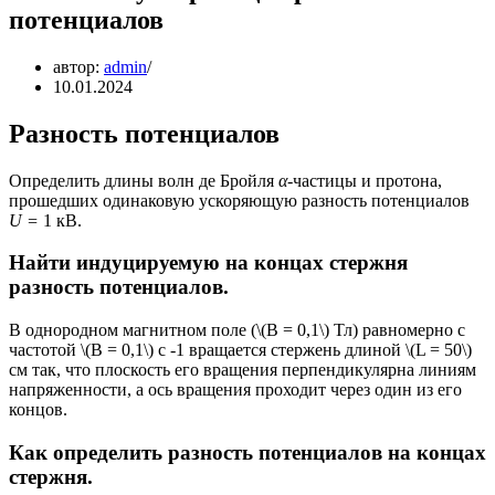
потенциалов
автор:
admin
10.01.2024
Разность потенциалов
Определить длины волн де Бройля
α
-частицы и протона,
прошедших одинаковую ускоряющую разность потенциалов
U
=
1 кВ.
Найти индуцируемую на концах стержня
разность потенциалов.
В однородном магнитном поле (\(B = 0,1\) Тл) равномерно с
частотой \(B = 0,1\) с -1 вращается стержень длиной \(L = 50\)
см так, что плоскость его вращения перпендикулярна линиям
напряженности, а ось вращения проходит через один из его
концов.
Как определить разность потенциалов на концах
стержня.