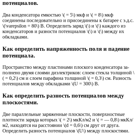
потенциалов.
Два конденсатора емкостью \( = 5\) мкф и \( = 8\) мкф
соединены последовательно и присоединены к батарее с э.д.с.
\(\varepsilon = 80\) В. Определить заряд \(\) и \(\) каждого из
конденсаторов и разности потенциалов \(\) и \(\) между их
обкладками.
Как определить напряженность поля и падение
потенциала.
Пространство между пластинами плоского конденсатора за­
полнено двумя слоями диэлектриков: слоем стекла толщиной \
( = 0,2\) см и слоем парафина толщиной \( = 0,3\) см. Разность
потенциалов между обкладками \(U = 300\) В.
Как определить разность потенциалов между
плоскостями.
Две параллельные заряженные плоскости, по­верхностные
плотности заряда которых \( = 2\) мкКл/м2 и \( = — 0,8\) мкКл/
м2, находятся на расстоянии \(d = 0,6\) см друг от друга.
Определить разность потенциа­лов \(U\) между плоскостями.