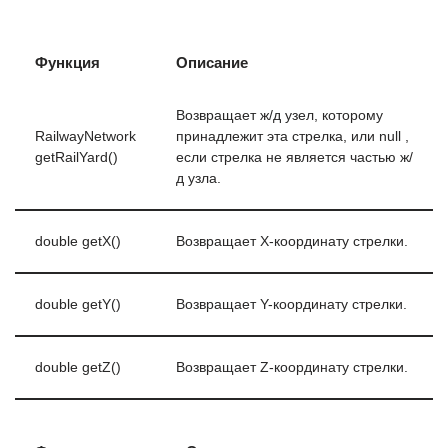
Функция
Описание
Возвращает ж/д узел, которому
RailwayNetwork
принадлежит эта стрелка, или null ,
getRailYard()
если стрелка не является частью ж/
д узла.
double getX()
Возвращает X-координату стрелки.
double getY()
Возвращает Y-координату стрелки.
double getZ()
Возвращает Z-координату стрелки.