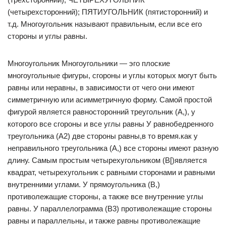
(четырехсторонний); ПЯТИУГОЛЬНИК (пятисторонний) и
т.д. Многоугольник называют правильным, если все его
стороны и углы равны.
Многоугольник Многоугольники — эго плоские
многоугольные фигуры, сгороны и углы которых могут быть
равны или неравны, в зависимости от чего они имеют
симметричную или асимметричную форму. Самой простой
фигурой является равносторонний треугольник (А,), у
которого все сгороны и все углы равны У равнобедренного
треугольника (А2) две стороны равны,в то время.как у
неправильного треугольника (А,) все стороны имеют разную
длину. Самым простым четырехугольником (В[)является
квадрат, четырехугольник с равными сторонами и равными
внутренними углами. У прямоугольника (В,)
противолежащие стороны, а также все внутренние углы
равны. У параллелограмма (В3) противолежащие стороны
равны и параллельны, и также равны противолежащие