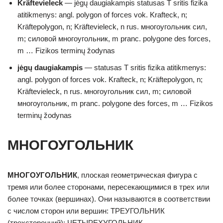
Kräftevieleck
— jėgų daugiakampis statusas T sritis fizika
atitikmenys: angl. polygon of forces vok. Krafteck, n;
Kräftepolygon, n; Kräftevieleck, n rus. многоугольник сил,
m; силовой многоугольник, m pranc. polygone des forces,
m … Fizikos terminų žodynas
jėgų daugiakampis
— statusas T sritis fizika atitikmenys:
angl. polygon of forces vok. Krafteck, n; Kräftepolygon, n;
Kräftevieleck, n rus. многоугольник сил, m; силовой
многоугольник, m pranc. polygone des forces, m … Fizikos
terminų žodynas
МНОГОУГОЛЬНИК
МНОГОУГОЛЬНИК
, плоская геометрическая фигура с
тремя или более сторонами, пересекающимися в трех или
более точках (вершинах). Они называются в соответствии
с числом сторон или вершин: ТРЕУГОЛЬНИК
(трехсторонний); ЧЕТЫРЕХУГОЛЬНИК