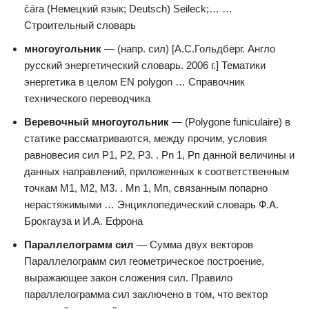
čára (Немецкий язык; Deutsch) Seileck;… …
Строительный словарь
многоугольник
— (напр. сил) [А.С.Гольдберг. Англо
русский энергетический словарь. 2006 г.] Тематики
энергетика в целом EN polygon … Справочник
технического переводчика
Веревочный многоугольник
— (Polygone funiculaire) в
статике рассматриваются, между прочим, условия
равновесия сил P1, Р2, Р3. . Pn 1, Рп данной величины и
данных направлений, приложенных к соответственным
точкам M1, М2, М3. . Mn 1, Мп, связанным попарно
нерастяжимыми … Энциклопедический словарь Ф.А.
Брокгауза и И.А. Ефрона
Параллелограмм сил
— Сумма двух векторов
Параллелограмм сил геометрическое построение,
выражающее закон сложения сил. Правило
параллелограмма сил заключено в том, что вектор