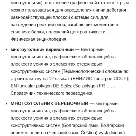
многоугольник), построение графической статики, к рым
можно пользоваться для определения линии действия
равнодействующей плоской системы сил, для
нахождения реакций опор, изгибающих моментов в
сечениях балки, положений центров тяжести… …
Физическая энциклопедия
многоугольник верёвочный
— Векторный
многоугольник сил, графически отображающий на
плоскости усилия в элементах стержневых
конструктивных систем [Терминологический словарь по
строительству на 12 языках (ВНИИИС Госстроя СССР)]
EN funicular polygon DE SeileckSeilpolygon FR… …
Справочник технического переводчика
МНОГОУГОЛЬНИК ВЕРЁВОЧНЫЙ
— векторный
многоугольник сил, графически отображающий на
плоскости усилия в элементах стержневых
конструктивных систем (Болгарский язык; Български)
верижен полигон (Чешский язык; Čeština) výslednicová