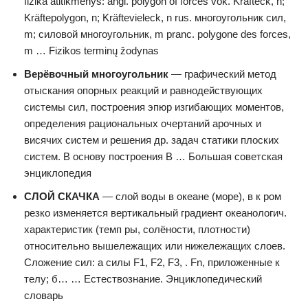
fizika atitikmenys: angl. polygon of forces vok. Krafteck, n;
Kräftepolygon, n; Kräftevieleck, n rus. многоугольник сил,
m; силовой многоугольник, m pranc. polygone des forces,
m … Fizikos terminų žodynas
Верёвочный многоугольник
— графический метод
отыскания опорных реакций и равнодействующих
системы сил, построения эпюр изгибающих моментов,
определения рациональных очертаний арочных и
висячих систем и решения др. задач статики плоских
систем. В основу построения В … Большая советская
энциклопедия
СЛОЙ СКАЧКА
— слой воды в океане (море), в к ром
резко изменяется вертикальный градиент океанологич.
характеристик (темп ры, солёности, плотности)
относительно вышележащих или нижележащих слоев.
Сложение сил: а силы F1, F2, F3, . Fn, приложенные к
телу; б… … Естествознание. Энциклопедический
словарь