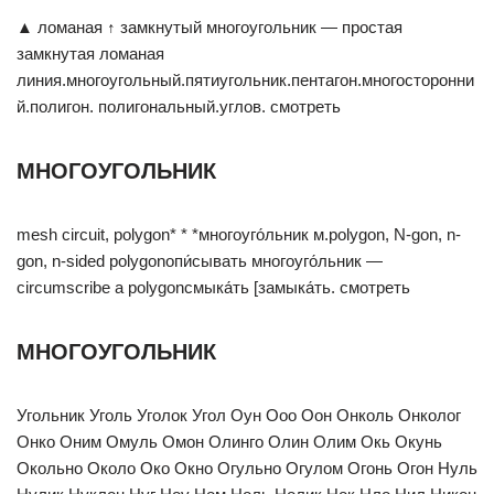
▲ ломаная ↑ замкнутый многоугольник — простая
замкнутая ломаная
линия.многоугольный.пятиугольник.пентагон.многосторонни
й.полигон. полигональный.углов. смотреть
МНОГОУГОЛЬНИК
mesh circuit, polygon* * *многоуго́льник м.polygon, N-gon, n-
gon, n-sided polygonопи́сывать многоуго́льник —
circumscribe a polygonсмыка́ть [замыка́ть. смотреть
МНОГОУГОЛЬНИК
Угольник Уголь Уголок Угол Оун Ооо Оон Онколь Онколог
Онко Оним Омуль Омон Олинго Олин Олим Окь Окунь
Окольно Около Око Окно Огульно Огулом Огонь Огон Нуль