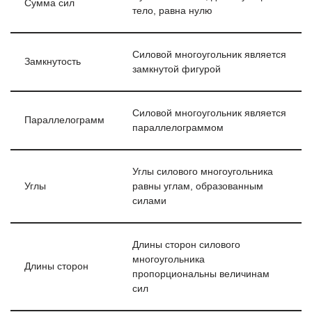
Сумма сил
тело, равна нулю
Силовой многоугольник является
Замкнутость
замкнутой фигурой
Силовой многоугольник является
Параллелограмм
параллелограммом
Углы силового многоугольника
Углы
равны углам, образованным
силами
Длины сторон силового
многоугольника
Длины сторон
пропорциональны величинам
сил