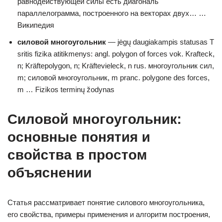
равнодействующей силы есть диагональ
параллелограмма, построенного на векторах двух… …
Википедия
силовой многоугольник
— jėgų daugiakampis statusas T
sritis fizika atitikmenys: angl. polygon of forces vok. Krafteck,
n; Kräftepolygon, n; Kräftevieleck, n rus. многоугольник сил,
m; силовой многоугольник, m pranc. polygone des forces,
m … Fizikos terminų žodynas
Силовой многоугольник:
основные понятия и
свойства в простом
объяснении
Статья рассматривает понятие силового многоугольника,
его свойства, примеры применения и алгоритм построения,