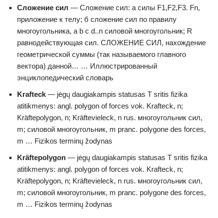
Сложение сил
— Сложение сил: а силы F1,F2,F3. Fn,
приложение к телу; б сложение сил по правилу
многоугольника, a b c d..n силовой многоугольник; R
равнодействующая сил. СЛОЖЕНИЕ СИЛ, нахождение
геометрической суммы (так называемого главного
вектора) данной… … Иллюстрированный
энциклопедический словарь
Krafteck
— jėgų daugiakampis statusas T sritis fizika
atitikmenys: angl. polygon of forces vok. Krafteck, n;
Kräftepolygon, n; Kräftevieleck, n rus. многоугольник сил,
m; силовой многоугольник, m pranc. polygone des forces,
m … Fizikos terminų žodynas
Kräftepolygon
— jėgų daugiakampis statusas T sritis fizika
atitikmenys: angl. polygon of forces vok. Krafteck, n;
Kräftepolygon, n; Kräftevieleck, n rus. многоугольник сил,
m; силовой многоугольник, m pranc. polygone des forces,
m … Fizikos terminų žodynas