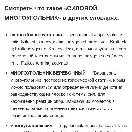
Смотреть что такое «СИЛОВОЙ
МНОГОУГОЛЬНИК» в других словарях:
силовой многоугольник
— jėgų daugiakampis statusas T
sritis fizika atitikmenys: angl. polygon of forces vok. Krafteck,
n; Kräftepolygon, n; Kräftevieleck, n rus. многоугольник сил,
m; силовой многоугольник, m pranc. polygone des forces,
m … Fizikos terminų žodynas
МНОГОУГОЛЬНИК ВЕРЕВОЧНЫЙ
— (Вариньона
многоугольник), построение графической статики, к рым
можно пользоваться для определения линии действия
равнодействующей плоской системы сил, для
нахождения реакций опор, изгибающих моментов в
сечениях балки, положений центров тяжести… …
Физическая энциклопедия
многоугольник сил
— jėgų daugiakampis statusas T sritis