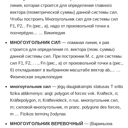
линия, которая строится для определения главного
вектора (геометрической суммы) данной системы сил.
Чтобы построить Многоугольник сил для системы сил
F1, F2, . Fn (рис., а), надо от произвольной точки а
поочерёдно… … Википедия
МНОГОУГОЛЬНИК СИЛ
— ломаная линия, к рая
строится для определения гл. вектора (геом. суммы)
данной системы сил. При построении М. с. для системы
сил F1, F2, . . ., Fn (рис., а) от произвольной точки а (рис.,
б) откладывают в выбранном масштабе вектор аb,… …
Физическая энциклопедия
многоугольник сил
— jėgų daugiakampis statusas T sritis
fizika atitikmenys: angl. polygon of forces vok. Krafteck, n;
Kräftepolygon, n; Kräftevieleck, n rus. многоугольник сил,
m; силовой многоугольник, m pranc. polygone des forces,
m … Fizikos terminų žodynas
МНОГОУГОЛЬНИК ВЕРЕВОЧНЫЙ
— (Вариньона