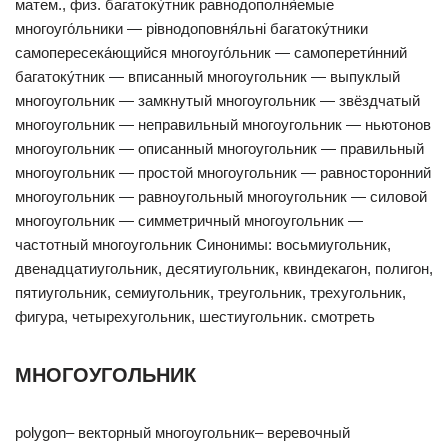
матем., физ. багатоку́тник равнодополня́емые
многоуго́льники — рівнодоповня́льні багатоку́тники
самопересека́ющийся многоуго́льник — самоперети́нний
багатоку́тник — вписанный многоугольник — выпуклый
многоугольник — замкнутый многоугольник — звёздчатый
многоугольник — неправильный многоугольник — ньютонов
многоугольник — описанный многоугольник — правильный
многоугольник — простой многоугольник — равносторонний
многоугольник — равноугольный многоугольник — силовой
многоугольник — симметричный многоугольник —
частотный многоугольник Синонимы: восьмиугольник,
двенадцатиугольник, десятиугольник, квиндекагон, полигон,
пятиугольник, семиугольник, треугольник, трехугольник,
фигура, четырехугольник, шестиугольник. смотреть
МНОГОУГОЛЬНИК
polygon– векторный многоугольник– веревочный