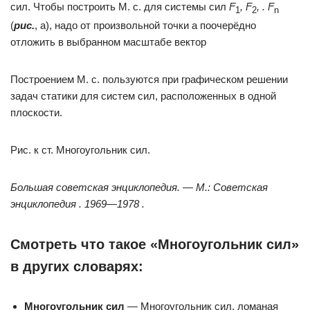
сил. Чтобы построить М. с. для системы сил
F
, F
, . F
1
2
n
(
рис.
, а), надо от произвольной точки а поочерёдно
отложить в выбранном масштабе вектор
Построением М. с. пользуются при графическом решении
задач статики для систем сил, расположенных в одной
плоскости.
Рис. к ст. Многоугольник сил.
Большая советская энциклопедия. — М.: Советская
энциклопедия . 1969—1978 .
Смотреть что такое «Многоугольник сил»
в других словарях:
Многоугольник сил
— Многоугольник сил, ломаная