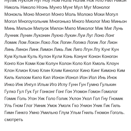
Нулик Нуклон Нуг Ноу Ном Ноль Нолик Нок Нло Нил Никон
Николь Николо Нгонь Мунго Мунг Мул Муг Монолог
Монокль Моно Монгол Монго Моль Молоко Моки Могул
Могол Многоугольник Многонько Много Миолог Мио Миньон
Минь Мильон Милуок Милон Мило Миколог Мик Миг Лунь
Лунник Лунин Луконин Лукно Лукин Луи Луг Лоно Лонг
Ломик Лом Локон Локо Лок Логин Логико Логик Лог Лион
Линь Линон Линк Лимон Ликь Лик Лиго Лгун Лгу Кунг Кун
Кум Кульм Куль Кулон Кули Конь Конунг Конон Коногон
Конго Кон Коми Ком Колун Колон Коло Кол Кмоль Клоун
Клон Клион Клио Клин Клим Кинолог Кино Кинг Кимоно Ким
Киль Килоом Кило Кил Ионон Ионол Ион Иол Инь Инок
Инко Инк Ингул Ильм Иго Иглу Гунн Гун Гумно Гулькин
Гулко Гул Гук Гуг Гонконг Гонг Гон Угомон Гомон Гомолог
Гомик Голь Угон Уик Голо Голик Уклон Укол Гол Гну Гномик
Уль Гном Глог Умник Умок Умолк Гко Унион Уник Гик Гиль
Гимн Гинкго Умно Умильно Глум Ульм Гниль Гномон Гоголь.
смотреть