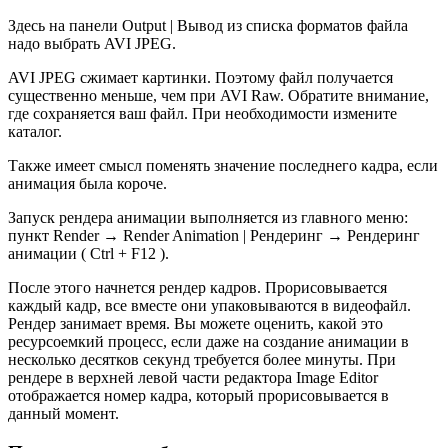
Здесь на панели Output | Вывод из списка форматов файла
надо выбрать AVI JPEG.
AVI JPEG сжимает картинки. Поэтому файл получается
существенно меньше, чем при AVI Raw. Обратите внимание,
где сохраняется ваш файл. При необходимости измените
каталог.
Также имеет смысл поменять значение последнего кадра, если
анимация была короче.
Запуск рендера анимации выполняется из главного меню:
пункт Render → Render Animation | Рендеринг → Рендеринг
анимации ( Ctrl + F12 ).
После этого начнется рендер кадров. Прорисовывается
каждый кадр, все вместе они упаковываются в видеофайл.
Рендер занимает время. Вы можете оценить, какой это
ресурсоемкий процесс, если даже на создание анимации в
несколько десятков секунд требуется более минуты. При
рендере в верхней левой части редактора Image Editor
отображается номер кадра, который прорисовывается в
данный момент.