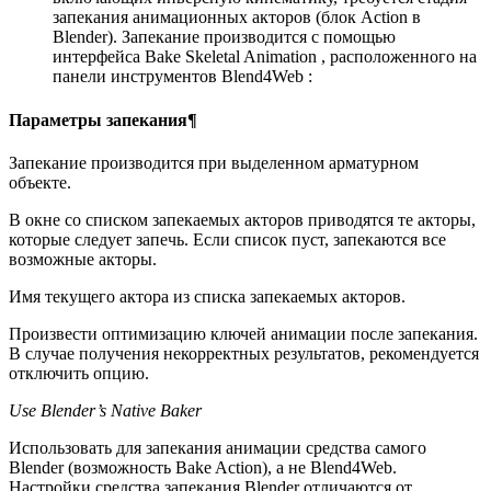
запекания анимационных акторов (блок Action в
Blender). Запекание производится с помощью
интерфейса Bake Skeletal Animation , расположенного на
панели инструментов Blend4Web :
Параметры запекания¶
Запекание производится при выделенном арматурном
объекте.
В окне со списком запекаемых акторов приводятся те акторы,
которые следует запечь. Если список пуст, запекаются все
возможные акторы.
Имя текущего актора из списка запекаемых акторов.
Произвести оптимизацию ключей анимации после запекания.
В случае получения некорректных результатов, рекомендуется
отключить опцию.
Use Blender’s Native Baker
Использовать для запекания анимации средства самого
Blender (возможность Bake Action), а не Blend4Web.
Настройки средства запекания Blender отличаются от