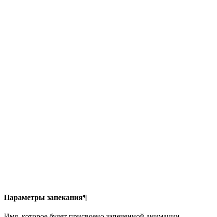
Параметры запекания¶
Имя, которое будет присвоено запеченной анимации.