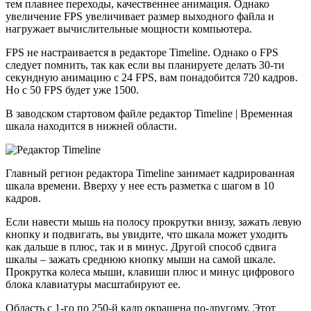
тем плавнее переходы, качественнее анимация. Однако
увеличение FPS увеличивает размер выходного файла и
нагружает вычислительные мощности компьютера.
FPS не настраивается в редакторе Timeline. Однако о FPS
следует помнить, так как если вы планируете делать 30-ти
секундную анимацию с 24 FPS, вам понадобится 720 кадров.
Но с 50 FPS будет уже 1500.
В заводском стартовом файле редактор Timeline | Временная
шкала находится в нижней области.
Главный регион редактора Timeline занимает кадрированная
шкала времени. Вверху у нее есть разметка с шагом в 10
кадров.
Если навести мышь на полосу прокрутки внизу, зажать левую
кнопку и подвигать, вы увидите, что шкала может уходить
как дальше в плюс, так и в минус. Другой способ сдвига
шкалы – зажать среднюю кнопку мыши на самой шкале.
Прокрутка колеса мыши, клавиши плюс и минус цифрового
блока клавиатуры масштабируют ее.
Область с 1-го по 250-й кадр окрашена по-другому. Этот