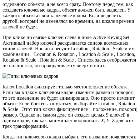
отдельного объекта, а не всего сразу. Поэтому перед тем, как
создавать ключевые кадры, объект должен быть выделен. У
каждого объекта свои ключевые кадры. Если выделить
другой, который не изменялся во времени, на шкале времени
ключей не будет.
При клике по связке ключей слева в поле Active Keying Set |
Активный набор ключей раскрывается список возможных
типов ключей. Нас интересуют Location , Rotation , Scale и их
комбинации – Location & Rotation , Location & Scale , Location,
Rotation & Scale , Rotation & Scale . Список здесь отображается
не полностью, он прокручивается вверх и вниз:
Ключ Location фиксирует только местоположение объекта.
Если вы в таком ключевом кадре измените размер и поворот,
то это изменение не будет анимировано. Оно просто изменит
объект. Если боитесь запутаться, выбирайте Location, Rotation
& Scale . Этот тип ключа фиксирует все – положение, поворот,
размер. Однако на самом деле он создает целых 9 ключей в
одном кадре, так как запоминает координаты
X
,
Y
,
Z
для всех
трех трансформаций.
Когда тип ключевого кадра выбран, его название появляется в