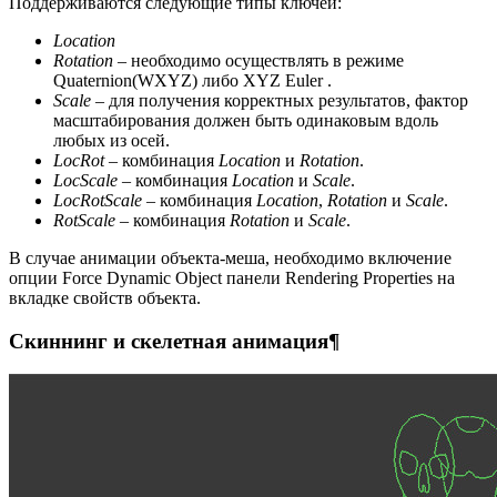
Поддерживаются следующие типы ключей:
Location
Rotation
– необходимо осуществлять в режиме
Quaternion(WXYZ) либо XYZ Euler .
Scale
– для получения корректных результатов, фактор
масштабирования должен быть одинаковым вдоль
любых из осей.
LocRot
– комбинация
Location
и
Rotation
.
LocScale
– комбинация
Location
и
Scale
.
LocRotScale
– комбинация
Location
,
Rotation
и
Scale
.
RotScale
– комбинация
Rotation
и
Scale
.
В случае анимации объекта-меша, необходимо включение
опции Force Dynamic Object панели Rendering Properties на
вкладке свойств объекта.
Скиннинг и скелетная анимация¶