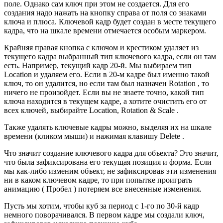
поле. Однако сам ключ при этом не создается. Для его
создания надо нажать на кнопку справа от поля со знаками
ключа и плюса. Ключевой кадр будет создан в месте текущего
кадра, что на шкале времени отмечается особым маркером.
Крайняя правая кнопка с ключом и крестиком удаляет из
текущего кадра выбранный тип ключевого кадра, если он там
есть. Например, текущий кадр 20-й. Мы выбираем тип
Location и удаляем его. Если в 20-м кадре был именно такой
ключ, то он удалится, но если там был назначен Rotation , то
ничего не произойдет. Если вы не знаете точно, какой тип
ключа находится в текущем кадре, а хотите очистить его от
всех ключей, выбирайте Location, Rotation & Scale .
Также удалять ключевые кадры можно, выделяя их на шкале
времени (кликом мыши) и нажимая клавишу Delete .
Что значит создание ключевого кадра для объекта? Это значит,
что была зафиксирована его текущая позиция и форма. Если
мы как-либо изменим объект, не зафиксировав эти изменения
ни в каком ключевом кадре, то при попытке проиграть
анимацию ( Пробел ) потеряем все внесенные изменения.
Пусть мы хотим, чтобы куб за период с 1-го по 30-й кадр
немного поворачивался. В первом кадре мы создали ключ,