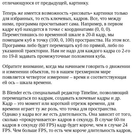
отличающуюся от предыдущей, картинку.
Теперь же имеется возможность «рисовать» картинки только
для избранных, то есть ключевых, кадров. Все, что между
ними, программа просчитывает сама. Например, в первом
кадре куб находится в точке с координатами (0, 0, 0).
Переместившись по временной шкале в 20-й кадр, мы
помещаем куб в точку (100, 0, 100) пространства. На этом все.
Программа либо будет перемещать куб по прямой, либо по
указанной траектории. Нам не надо для каждого кадра со 2-го
по 19-й задавать промежуточные положения куба.
Обратите внимание, когда мы начинаем говорить о движении
и изменении объектов, то в нашем трехмерном мире
появляется четвертое измерение – время и соответствующая
ей ось – шкала времени.
В Blender есть специальный редактор Timeline, позволяющий
перемещаться по кадрам, создавать ключевые кадры и др.
Кадр – это момент или короткий отрезок времени, для
времени играет ту же роль, что точка для пространства.
Однако у кадра все же есть длительность. Она зависит от того,
сколько «прокручивается» кадров в секунду. В случае 60-ти
кадров в секунду (60 FPS) кадр будет короче, чем в случае 24
FPS. Чем больше FPS, то есть чем короче длительность кадров,