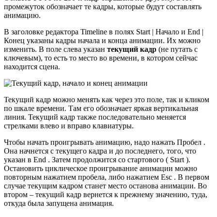
промежуток обозначает те кадры, которые будут составлять
анимацию.
В заголовке редактора Timeline в полях Start | Начало и End |
Конец указаны кадры начала и конца анимации. Их можно
изменить. В поле слева указан
текущий кадр
(не путать с
ключевым), то есть то место во времени, в котором сейчас
находится сцена.
Текущий кадр можно менять как через это поле, так и кликом
по шкале времени. Там его обозначает яркая вертикальная
линия. Текущий кадр также последовательно меняется
стрелками влево и вправо клавиатуры.
Чтобы начать проигрывать анимацию, надо нажать Пробел .
Она начнется с текущего кадра и до последнего, того, что
указан в End . Затем продолжится со стартового ( Start ).
Остановить циклическое проигрывание анимации можно
повторным нажатием пробела, либо нажатием Esc . В первом
случае текущим кадром станет место останова анимации. Во
втором – текущий кадр вернется к прежнему значению, туда,
откуда была запущена анимация.