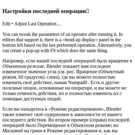
Настройки последней операции
Edit ‣ Adjust Last Operation…
You can tweak the parameters of an operator after running it. In
editors that support it, there is a «head-up display» panel in the
bottom left based on the last performed operation. Alternatively, you
can create a pop-up with F9 which does the same thing.
Например, если вашей последней операцией было вращение в
Объектном режиме
, Blender покажет вам последнее
измененное значение угла (см. рис. Вращение (Объектный
режим, 60 градусов). слева), где вы можете полностью
изменить своё действие, нажав Numpad0 . Есть и другие
полезные опции, основанные на операторе, и вы можете не
только отменить действия, но и полностью изменить их с
помощью доступных опций.
Если вы находитесь в «Режиме редактирования», Blender
также изменит своё содержимое в зависимости от вашего
последнего действия. Во втором примере (справа) последней
операцией было Перемещение в Объектном режиме; но
Масштаб
на грани в Режиме редактирования и, как вы