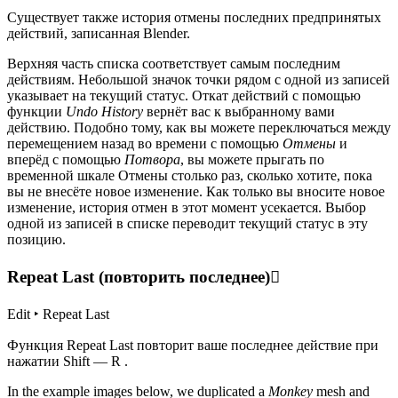
Существует также история отмены последних предпринятых
действий, записанная Blender.
Верхняя часть списка соответствует самым последним
действиям. Небольшой значок точки рядом с одной из записей
указывает на текущий статус. Откат действий с помощью
функции
Undo History
вернёт вас к выбранному вами
действию. Подобно тому, как вы можете переключаться между
перемещением назад во времени с помощью
Отмены
и
вперёд с помощью
Потвора
, вы можете прыгать по
временной шкале Отмены столько раз, сколько хотите, пока
вы не внесёте новое изменение. Как только вы вносите новое
изменение, история отмен в этот момент усекается. Выбор
одной из записей в списке переводит текущий статус в эту
позицию.
Repeat Last (повторить последнее)
Edit ‣ Repeat Last
Функция Repeat Last повторит ваше последнее действие при
нажатии Shift — R .
In the example images below, we duplicated a
Monkey
mesh and