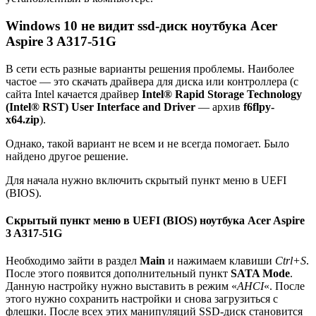
Windows 10 не видит ssd-диск ноутбука Acer
Aspire 3 A317-51G
В сети есть разные варианты решения проблемы. Наиболее
частое — это скачать драйвера для диска или контроллера (с
сайта Intel качается драйвер
Intel® Rapid Storage Technology
(Intel® RST) User Interface and Driver
— архив
f6flpy-
x64.zip
).
Однако, такой вариант не всем и не всегда помогает. Было
найдено другое решение.
Для начала нужно включить скрытый пункт меню в UEFI
(BIOS).
Скрытый пункт меню в UEFI (BIOS) ноутбука Acer Aspire
3 A317-51G
Необходимо зайти в раздел
Main
и нажимаем клавиши
Ctrl+S
.
После этого появится дополнительный пункт
SATA Mode
.
Данную настройку нужно выставить в режим «
AHCI
«. После
этого нужно сохранить настройки и снова загрузиться с
флешки. После всех этих манипуляций SSD-диск становится