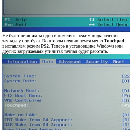
Не будет лишним за одно и поменять режим подключения
тачпада у ноутбука. Во втором появившемся меню
Touchpad
выставляем режим
PS2
. Теперь в установщике Windows или
других загружаемых утилитах тачпад будет работать.