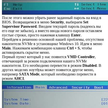
После этого можно убрать ранее заданный пароль на вход в
BIOS. Возвращаемся в меню
Security
, выбираем
Set
Supervisor Password
. Вводим текущий пароль (надеюсь вы
его еще не забыли), а вместо ввода нового пароля оставляем
пустые строки, просто нажимая клавишу
Enter
.
Перейдем к решению основной нашей проблемы, отсутствия
накопителя NVMe в установщике Windows 10. Идем в меню
Main
. Нажимаем комбинацию клавиш
Ctrl + S
, чтобы
активировать скрытое меню.
Первый пункт который у нас появится
VMD Controller
,
отвечающий за режим подключения нашего NVMe
накопителя. Его необходимо перевести в режим
Disabled
. В
других моделях ноутбука может появится другое меню,
например
SATA Mode
, который необходимо перевести в
режим
AHCI
.