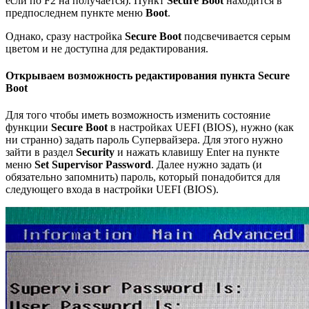
если по F2 на получается). Пункт
Secure Boot
находится в
предпоследнем пункте меню
Boot
.
Однако, сразу настройка
Secure Boot
подсвечивается серым
цветом и не доступна для редактирования.
Открываем возможность редактирования пункта Secure
Boot
Для того чтобы иметь возможность изменить состояние
функции
Secure Boot
в настройках UEFI (BIOS), нужно (как
ни странно) задать пароль Супервайзера. Для этого нужно
зайти в раздел
Security
и нажать клавишу Enter на пункте
меню
Set Supervisor Password
. Далее нужно задать (и
обязательно запомнить) пароль, который понадобится для
следующего входа в настройки UEFI (BIOS).