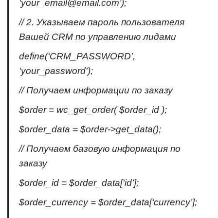
‘your_email@email.com’);
// 2. Указываем пароль пользователя
Вашей CRM по управлению лидами
define(‘CRM_PASSWORD’,
‘your_password’);
// Получаем информации по заказу
$order = wc_get_order( $order_id );
$order_data = $order->get_data();
// Получаем базовую информация по
заказу
$order_id = $order_data[‘id’];
$order_currency = $order_data[‘currency’];