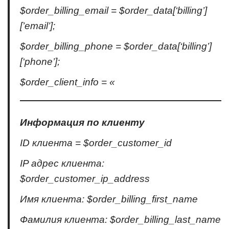
$order_billing_email = $order_data[‘billing’]
[’email’];
$order_billing_phone = $order_data[‘billing’]
[‘phone’];
$order_client_info = «
Информация по клиенту
ID клиента = $order_customer_id
IP адрес клиента:
$order_customer_ip_address
Имя клиента: $order_billing_first_name
Фамилия клиента: $order_billing_last_name