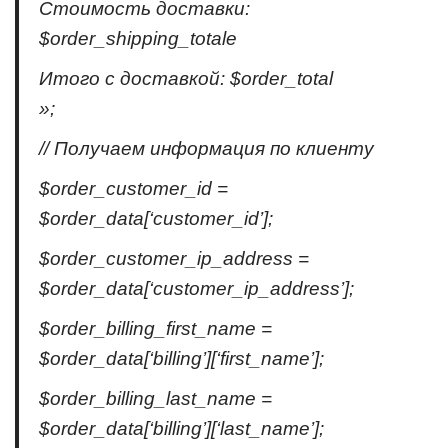
Стоимость доставки:
$order_shipping_totale
Итого с доставкой: $order_total
»;
// Получаем информация по клиенту
$order_customer_id =
$order_data[‘customer_id’];
$order_customer_ip_address =
$order_data[‘customer_ip_address’];
$order_billing_first_name =
$order_data[‘billing’][‘first_name’];
$order_billing_last_name =
$order_data[‘billing’][‘last_name’];