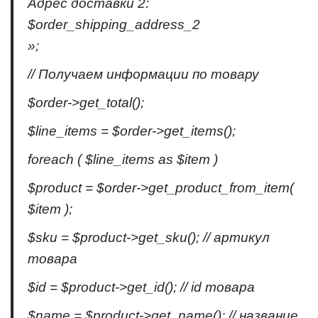
Адрес доставки 2:
$order_shipping_address_2
»;
// Получаем информации по товару
$order->get_total();
$line_items = $order->get_items();
foreach ( $line_items as $item )
$product = $order->get_product_from_item(
$item );
$sku = $product->get_sku(); // артикул
товара
$id = $product->get_id(); // id товара
$name = $product->get_name(); // название