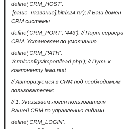
define(‘CRM_HOST’,
‘[ваше_название].bitrix24.ru’); // Ваш домен
CRM системы
define(‘CRM_PORT’, ‘443’); // Порт сервера
CRM. Установлен по умолчанию
define(‘CRM_PATH’,
‘/crm/configs/import/lead.php’); // Путь к
компоненту lead.rest
// Авторизуемся в CRM под необходимым
пользователем:
// 1. Указываем логин пользователя
Вашей CRM по управлению лидами
define(‘CRM_LOGIN’,