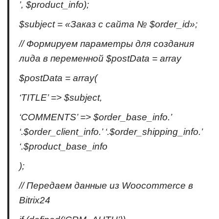
’, $product_info);
$subject = «Заказ с сайта № $order_id»;
// Формируем параметры для создания
лида в переменной $postData = array
$postData = array(
‘TITLE’ => $subject,
‘COMMENTS’ => $order_base_info.’
‘.$order_client_info.’ ‘.$order_shipping_info.’
‘.$product_base_infо
);
// Передаем данные из Woocommerce в
Bitrix24