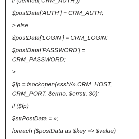
if (defined(‘CRM_AUTH’))
$postData[‘AUTH’] = CRM_AUTH;
> else
$postData[‘LOGIN’] = CRM_LOGIN;
$postData[‘PASSWORD’] =
CRM_PASSWORD;
>
$fp = fsockopen(«ssl://».CRM_HOST,
CRM_PORT, $errno, $errstr, 30);
if ($fp)
$strPostData = »;
foreach ($postData as $key => $value)