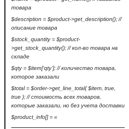
товара
$description = $product->get_description(); //
описание товара
$stock_quantity = $product-
>get_stock_quantity(); // кол-во товара на
складе
$qty = $item[‘qty’]; // количество товара,
которое заказали
$total = $order->get_line_total( $item, true,
true ); // стоимость всех товаров,
которые заказали, но без учета доставки
$product_info[] = «