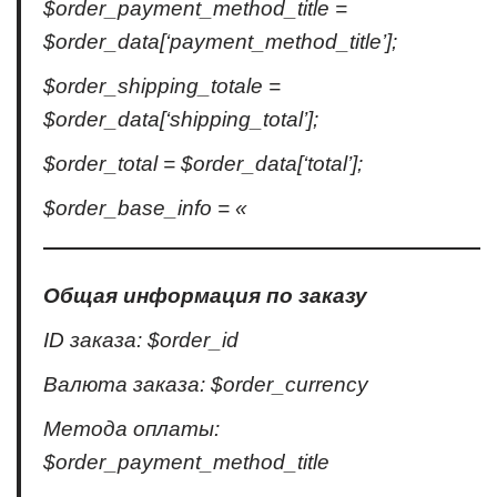
$order_payment_method_title =
$order_data[‘payment_method_title’];
$order_shipping_totale =
$order_data[‘shipping_total’];
$order_total = $order_data[‘total’];
$order_base_info = «
Общая информация по заказу
ID заказа: $order_id
Валюта заказа: $order_currency
Метода оплаты:
$order_payment_method_title