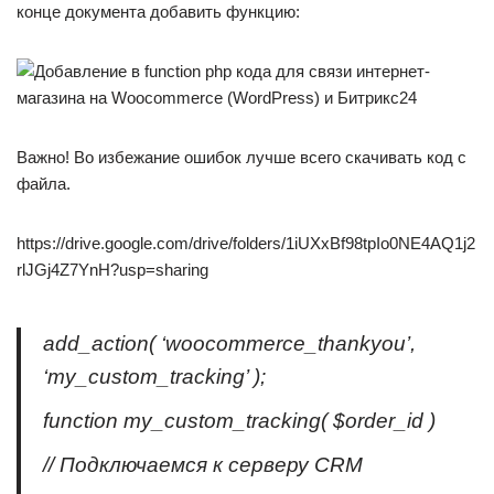
конце документа добавить функцию:
Важно! Во избежание ошибок лучше всего скачивать код с
файла.
https://drive.google.com/drive/folders/1iUXxBf98tpIo0NE4AQ1j2
rlJGj4Z7YnH?usp=sharing
add_action( ‘woocommerce_thankyou’,
‘my_custom_tracking’ );
function my_custom_tracking( $order_id )
// Подключаемся к серверу CRM