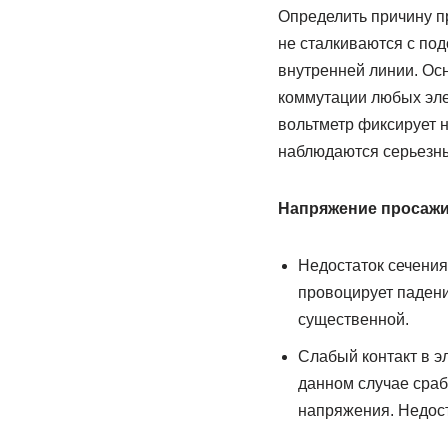
Определить причину п
не сталкиваются с под
внутренней линии. Ос
коммутации любых эле
вольтметр фиксирует 
наблюдаются серьезны
Напряжение просажив
Недостаток сечения
провоцирует падени
существенной.
Слабый контакт в э
данном случае сраб
напряжения. Недост