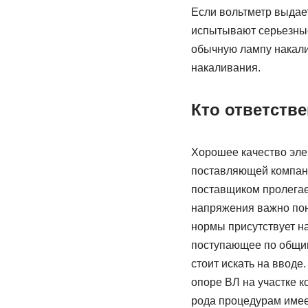
Если вольтметр выдае
испытывают серьезные
обычную лампу накали
накаливания.
Кто ответств
Хорошее качество эле
поставляющей компани
поставщиком пролегае
напряжения важно поня
нормы присутствует н
поступающее по общим
стоит искать на вводе
опоре ВЛ на участке к
рода процедурам имее