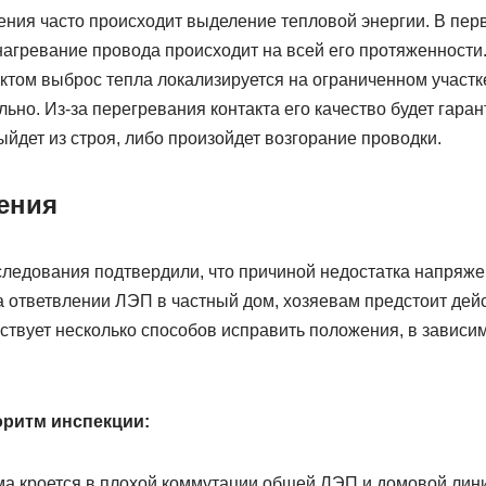
ния часто происходит выделение тепловой энергии. В пер
. нагревание провода происходит на всей его протяженности.
том выброс тепла локализируется на ограниченном участке
ьно. Из-за перегревания контакта его качество будет гара
выйдет из строя, либо произойдет возгорание проводки.
ения
ледования подтвердили, что причиной недостатка напряже
 ответвлении ЛЭП в частный дом, хозяевам предстоит дей
твует несколько способов исправить положения, в зависим
ритм инспекции:
ма кроется в плохой коммутации общей ЛЭП и домовой лин