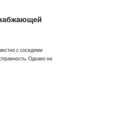
снабжающей
местно с соседями
справность. Однако на