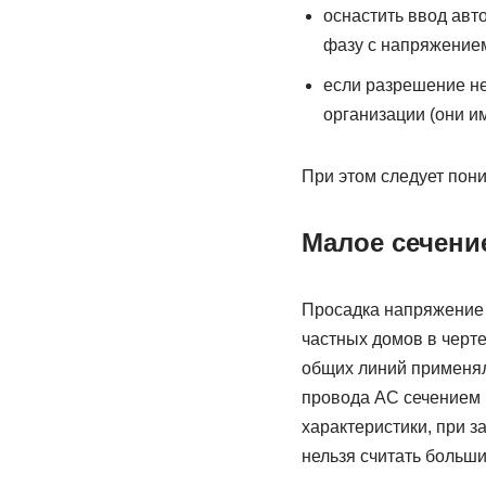
оснастить ввод авт
фазу с напряжением
если разрешение не
организации (они им
При этом следует пони
Малое сечени
Просадка напряжение и
частных домов в черте 
общих линий применя
провода АС сечением 
характеристики, при з
нельзя считать больш