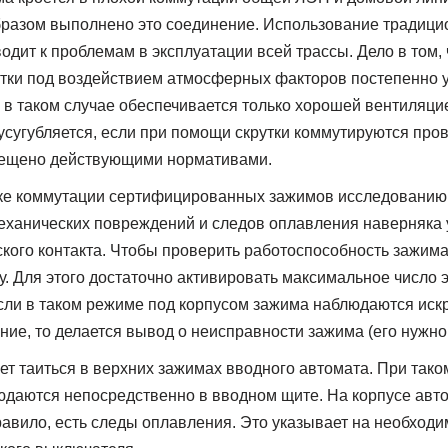
бразом выполнено это соединение. Использование традицио
одит к проблемам в эксплуатации всей трассы. Дело в том,
тки под воздействием атмосферных факторов постепенно 
 в таком случае обеспечивается только хорошей вентиляци
усугубляется, если при помощи скрутки коммутируются пров
рещено действующими нормативами.
чке коммутации сертифицированных зажимов исследованию
еханических повреждений и следов оплавления наверняка 
ского контакта. Чтобы проверить работоспособность зажима
у. Для этого достаточно активировать максимальное число 
сли в таком режиме под корпусом зажима наблюдаются иск
ние, то делается вывод о неисправности зажима (его нужно
т таиться в верхних зажимах вводного автомата. При так
даются непосредственно в вводном щите. На корпусе авт
равило, есть следы оплавления. Это указывает на необходи