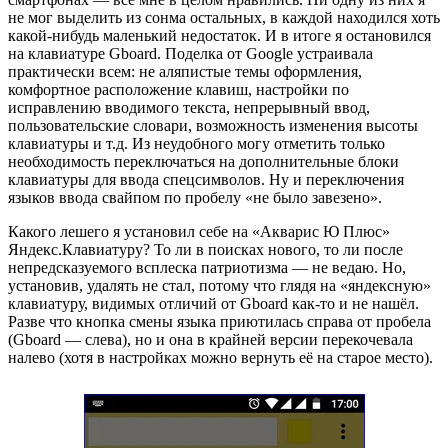
не мог выделить из сонма остальных, в каждой находился хоть
какой-нибудь маленький недостаток. И в итоге я остановился
на клавиатуре Gboard. Поделка от Google устраивала
практически всем: не аляпистые темы оформления,
комфортное расположение клавиш, настройки по
исправлению вводимого текста, непрерывный ввод,
пользовательские словари, возможность изменения высоты
клавиатуры и т.д. Из неудобного могу отметить только
необходимость переключаться на дополнительные блоки
клавиатуры для ввода спецсимволов. Ну и переключения
языков ввода свайпом по пробелу «не было завезено».
Какого лешего я установил себе на «Акварис Ю Плюс»
Яндекс.Клавиатуру? То ли в поисках нового, то ли после
непредсказуемого всплеска патриотизма — не ведаю. Но,
установив, удалять не стал, потому что глядя на «яндексную»
клавиатуру, видимых отличий от Gboard как-то и не нашёл.
Разве что кнопка смены языка приютилась справа от пробела
(Gboard — слева), но и она в крайней версии перекочевала
налево (хотя в настройках можно вернуть её на старое место).