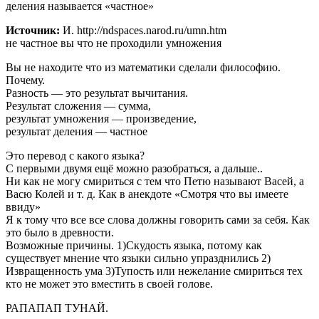
деления называется «частное»
Источник:
И. http://ndspaces.narod.ru/umn.htm
не частное вы что не проходили умножения
Вы не находите что из математики сделали философию.
Почему.
Разность — это результат вычитания.
Результат сложения — сумма,
результат умножения — произведение,
результат деления — частное
Это перевод с какого языка?
С первыми двумя ещё можно разобраться, а дальше..
Ни как не могу смириться с тем что Петю называют Васей, а
Васю Колей и т. д. Как в анекдоте «Смотря что вы имеете
ввиду»
Я к тому что все все слова должны говорить сами за себя. Как
это было в древности.
Возможные причины. 1)Скудость языка, потому как
существует мнение что языки сильно упразднились 2)
Извращенность ума 3)Тупость или нежелание смириться тех
кто не может это вместить в своей голове.
РАПАПАП ТУНАЙ.