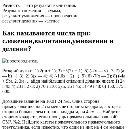
Разность — это результат вычитания.
Результат сложения — сумма,
результат умножения — произведение,
результат деления — частное
Как называются числа при:
сложении,вычитании,умножении и
делении?
Розкрий дужки: 1) 2(m + 1); 3) −5(2x + 1); 5) (-2х — у) . 3; 7) (a
— b) · (−3); 2) 3(x — 4); 4) (-1,6x + 2) · (−5); 6) -7(x — 2); 8) (-4a
+ 5b). 2. Зн … айди найбільший спільний дільник чисел: 1) 24
i 40; 4) 231 i 273; 2) 70 i 110; 5) 5, 25 i 45; 3) 49 i 48; 6) 150, 375 i
600.
Домашнее задание на 10.01.24 №1. Одна сторона
прямоугольника на 2 см меньше стороны квадрата, а вторая
сторона больше, чем сторона квадрата, на 4 см. … Найдите
сторону квадрата, если площадь прямоугольника равна 40
CM². №2. Найдите катеты прямоугольного прямоугольного
треугольника, если известно, что один из них на 4 см меньше