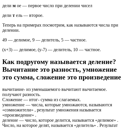
дели
м
ое — первое число при делении чисел
дели
т
ель — второе.
Теперь на примерах посмотрим, как называются числа при
делении.
49 — делимое, 9 — делитель, 5 — частное.
(x+3) — делимое, (y-7) — делитель, 10 — частное.
Как подругому называется деление?
Вычитание это разность, умножение
это сумма, сложение это произведение
вычитание- из уменьшаемого вычитают вычитаемое.
получают разность.
Сложение — итог- сумма из слагаемых.
умножение — числа, которые умножаются, называются
«сомножители» , результат умножения называется
«произведение» .
деление — число, которое делится, называется «делимое» .
Число, на которое делят, называется «делитель» . Результат