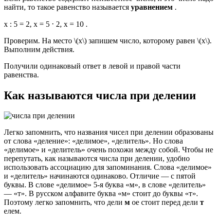
найти, то такое равенство называется
уравнением
.
x : 5 = 2, x = 5 ⋅ 2, x = 10 .
Проверим. На место \(x\) запишем число, которому равен \(x\).
Выполним действия.
Получили одинаковый ответ в левой и правой части
равенства.
Как называются числа при делении
Легко запомнить, что названия чисел при делении образованы
от слова «деление»: «делимое», «делитель». Но слова
«делимое» и «делитель» очень похожи между собой. Чтобы не
перепутать, как называются числа при делении, удобно
использовать ассоциацию для запоминания. Слова «делимое»
и «делитель» начинаются одинаково. Отличие — с пятой
буквы. В слове «делимое» 5-я буква «м», в слове «делитель»
— «т». В русском алфавите буква «м» стоит до буквы «т».
Поэтому легко запомнить, что дели
м
ое стоит перед дели
т
елем.