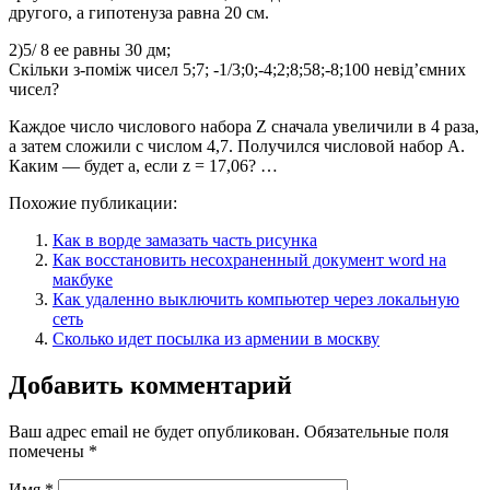
другого, а гипотенуза равна 20 см.​
2)5/ 8 ee равны 30 дм;​
Скільки з-поміж чисел 5;7; -1/3;0;-4;2;8;58;-8;100 невід’ємних
чисел?
Каждое число числового набора Z сначала увеличили в 4 раза,
а затем сложили с числом 4,7. Получился числовой набор А.
Каким — будет а, если z = 17,06? … ​
Похожие публикации:
Как в ворде замазать часть рисунка
Как восстановить несохраненный документ word на
макбуке
Как удаленно выключить компьютер через локальную
сеть
Сколько идет посылка из армении в москву
Добавить комментарий
Ваш адрес email не будет опубликован.
Обязательные поля
помечены
*
Имя
*