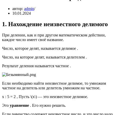
автор:
admin
10.01.2024
1. Нахождение неизвестного делимого
При делении, как и при другом математическом действии,
каждое число имеет своё название.
Число, которое делят, называется делимое .
Число, на которое делят, называется делителем .
Результат деления называется частное .
Если необходимо найти неизвестное делимое, то умножим
частное на делитель или делитель умножим на частное.
x : 5 = 2 , Пусть \(x\) — это неизвестное делимое.
Это
уравнение
. Его нужно решить.
Если равенство содержит неизвестное число, и это число надо