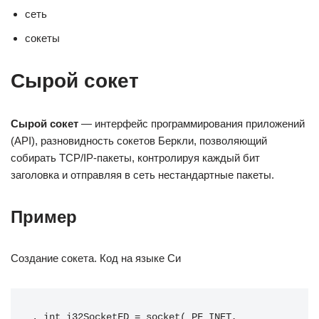
сеть
сокеты
Сырой сокет
Сырой сокет
— интерфейс программирования приложений
(API), разновидность сокетов Беркли, позволяющий
собирать TCP/IP-пакеты, контролируя каждый бит
заголовка и отправляя в сеть нестандартные пакеты.
Пример
Создание сокета. Код на языке Си
. 
int
 i32SocketFD 
=
 socket
(
 PF_INET
,