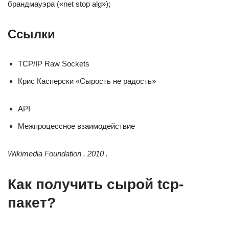
брандмауэра («net stop alg»);
Ссылки
TCP/IP Raw Sockets
Крис Касперски «Сырость не радость»
API
Межпроцессное взаимодействие
Wikimedia Foundation . 2010 .
Как получить сырой tcp-
пакет?