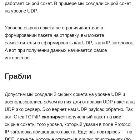
работает сырой сокет. В примере мы создали сырой сокет
на уровне UDP.
Уровень сырого сокета не ограничивает вас в
формировании пакета на отправку, вы можете
самостоятельно сформировать как UDP, так и IP заголовок.
А вот при получении данных начинается самое
интересное…
Грабли
Допустим мы создали 2 сырых сокета на уровне UDP и
воспользовались
одним
из них для отправки UDP пакета на
UDP эхо сервер. Эхо вернет нам UDP payload обратно. Так
вот, Стек TCP\IP
скопирует
полученный пакет на
все
сырые сокеты того уровня, который указан в поле Protocol
IP заголовка пришедшего пакета. Еще раз повторюсь — на
ВСЕ
, даже те, которые открыты в других приложениях (по