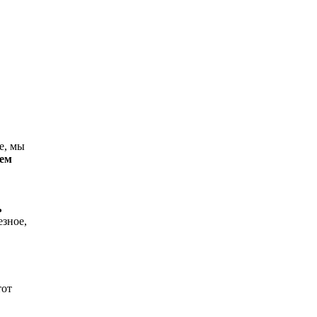
е, мы
уем
ь
езное,
тот