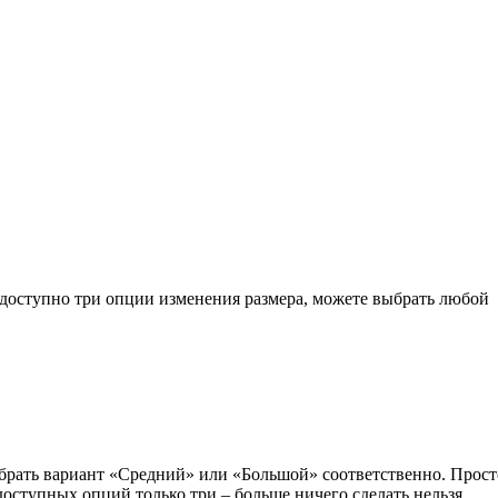
 доступно три опции изменения размера, можете выбрать любой
ыбрать вариант «Средний» или «Большой» соответственно. Прос
оступных опций только три – больше ничего сделать нельзя.