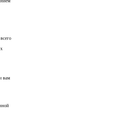
анием
 всего
ых
и вам
онной