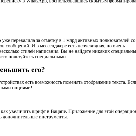
 переписку в WhatsApp, воспользовавшись скрытым форматиров
уже перевалила за отметку в 1 млрд активных пользователей со
в сообщений. И в мессенджере есть неочевидная, но очень
несколько стилей написания. Вы не найдете никаких специальн
осто пользуйтесь специальными.
меньшить его?
устройствах есть возможность поменять отображение текста. Есл
ьными опциями!
, как увеличить шрифт в Вацапе. Приложение для этой операци
ть дополнительные инструменты.