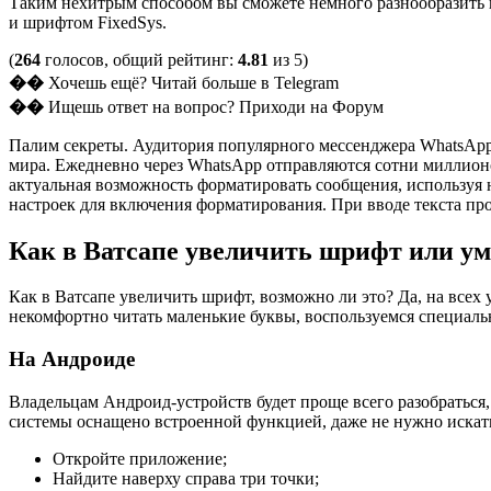
Таким нехитрым способом вы сможете немного разнообразить
и шрифтом FixedSys.
(
264
голосов, общий рейтинг:
4.81
из 5)
��
Хочешь ещё? Читай больше в Telegram
��
Ищешь ответ на вопрос? Приходи на Форум
Палим секреты. Аудитория популярного мессенджера WhatsApp 
мира. Ежедневно через WhatsApp отправляются сотни миллионо
актуальная возможность форматировать сообщения, используя 
настроек для включения форматирования. При вводе текста пр
Как в Ватсапе увеличить шрифт или у
Как в Ватсапе увеличить шрифт, возможно ли это? Да, на всех 
некомфортно читать маленькие буквы, воспользуемся специал
На Андроиде
Владельцам Андроид-устройств будет проще всего разобраться
системы оснащено встроенной функцией, даже не нужно иска
Откройте приложение;
Найдите наверху справа три точки;