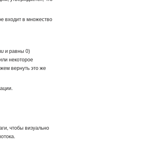
ое входит в множество
ти
и равны 0)
или некоторое
жем вернуть это же
ации.
ги, чтобы визуально
отока.