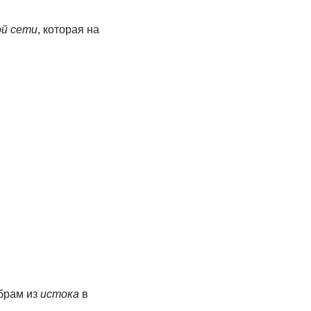
й сети
, которая на
ёбрам из
истока
в