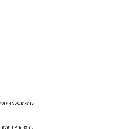
могли увеличить
ует путь из в .