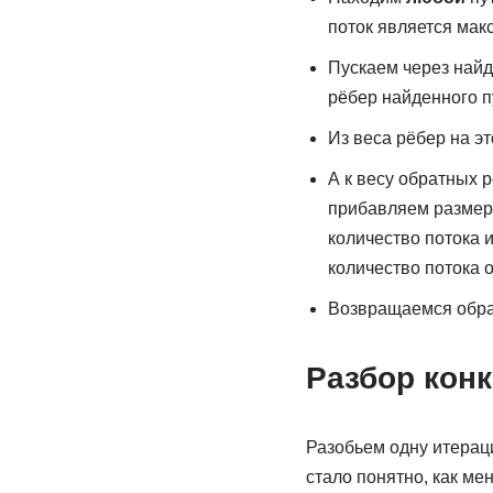
поток является мак
Пускаем через найд
рёбер найденного п
Из веса рёбер на э
А к весу обратных р
прибавляем размер
количество потока
количество потока 
Возвращаемся обра
Разбор кон
Разобьем одну итерац
стало понятно, как ме