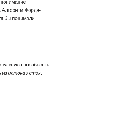
о понимание
ь Алгоритм Форда-
тя бы понимали
ропускную способность
ь из
истока
в
сток
.