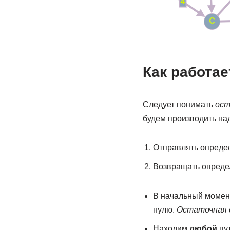
Как работае
Следует понимать
ост
будем производить на
Отправлять определ
Возвращать определ
В начальный момент
нулю.
Остаточная 
Находим
любой
пу