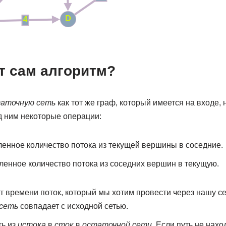
т сам алгоритм?
аточную сеть
как тот же граф, который имеется на входе, 
д ним некоторые операции:
енное количество потока из текущей вершины в соседние.
енное количество потока из соседних вершин в текущую.
 времени поток, который мы хотим провести через нашу се
сеть
совпадает с исходной сетью.
ть из
истока
в
сток
в
остаточной сети.
Если путь не наход