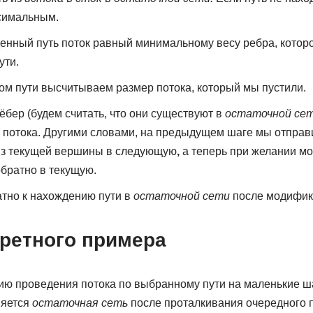
симальным.
енный путь поток равный минимальному весу ребра, котор
ути.
том пути высчитываем размер потока, который мы пустили.
ёбер (будем считать, что они существуют в
остаточной се
 потока. Другими словами, на предыдущем шаге мы отправ
 из текущей вершины в следующую
,
а теперь при желании мо
обратно в текущую.
тно к нахождению пути в
остаточной сети
после модифик
кретного примера
ию проведения потока по выбранному пути на маленькие ша
няется
остаточная сеть
после проталкивания очередного п