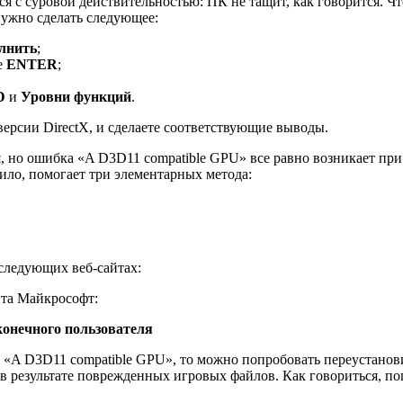
я с суровой действительностью: ПК не тащит, как говорится. Ч
нужно сделать следующее:
лнить
;
е
ENTER
;
D
и
Уровни функций
.
рсии DirectX, и сделаете соответствующие выводы.
я, но ошибка «A D3D11 compatible GPU» все равно возникает при
вило, помогает три элементарных метода:
следующих веб-сайтах:
йта Майкрософт:
конечного пользователя
 «A D3D11 compatible GPU», то можно попробовать переустанов
 в результате поврежденных игровых файлов. Как говориться, п