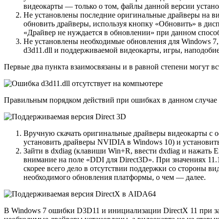
видеокарты — только о том, файлы данной версии устано
Не установлены последние оригинальные драйверы на в
обновить драйверы, используя кнопку «Обновить» в дисп
«Драйвер не нуждается в обновлении» при данном способ
Не установлены необходимые обновления для Windows 7, 
d3d11.dll и поддерживаемой видеокарты, игры, наподоби
Первые два пункта взаимосвязаны и в равной степени могут вст
Правильным порядком действий при ошибках в данном случае 
Вручную скачать оригинальные драйверы видеокарты с о
установить драйверы NVIDIA в Windows 10) и установить
Зайти в dxdiag (клавиши Win+R, ввести dxdiag и нажать E
внимание на поле «DDI для Direct3D». При значениях 1
скорее всего дело в отсутствии поддержки со стороны вид
необходимого обновления платформы, о чем — далее.
В Windows 7 ошибки D3D11 и инициализации DirectX 11 при зап