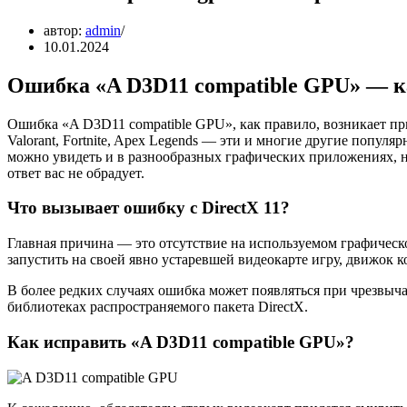
автор:
admin
10.01.2024
Ошибка «A D3D11 compatible GPU» — к
Ошибка «A D3D11 compatible GPU», как правило, возникает при 
Valorant, Fortnite, Apex Legends — эти и многие другие попу
можно увидеть и в разнообразных графических приложениях, нап
ответ вас не обрадует.
Что вызывает ошибку c DirectX 11?
Главная причина — это отсутствие на используемом графическо
запустить на своей явно устаревшей видеокарте игру, движок к
В более редких случаях ошибка может появляться при чрезвы
библиотеках распространяемого пакета DirectX.
Как исправить «A D3D11 compatible GPU»?