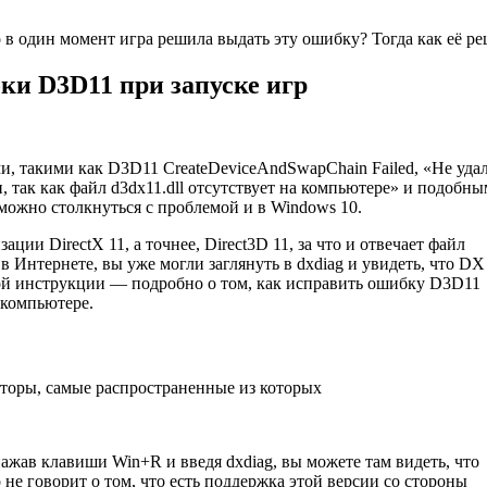
то в один момент игра решила выдать эту ошибку? Тогда как её р
бки D3D11 при запуске игр
и, такими как D3D11 CreateDeviceAndSwapChain Failed, «Не уда
 так как файл d3dx11.dll отсутствует на компьютере» и подобны
можно столкнуться с проблемой и в Windows 10.
ции DirectX 11, а точнее, Direct3D 11, за что и отвечает файл
 в Интернете, вы уже могли заглянуть в dxdiag и увидеть, что DX 
этой инструкции — подробно о том, как исправить ошибку D3D11
 компьютере.
торы, самые распространенные из которых
нажав клавиши Win+R и введя dxdiag, вы можете там видеть, что
 не говорит о том, что есть поддержка этой версии со стороны