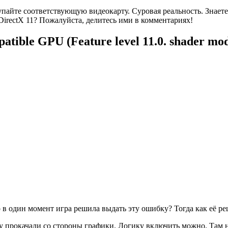
купайте соответствующую видеокарту. Суровая реальность. Знаете
irectX 11? Пожалуйста, делитесь ими в комментариях!
tible GPU (Feature level 11.0. shader mo
то в один момент игра решила выдать эту ошибку? Тогда как её р
у прокачали со стороны графики. Логику включить можно. Там 