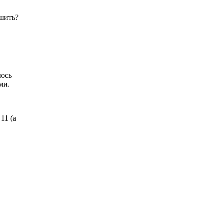
ешить?
лось
ми.
11 (а