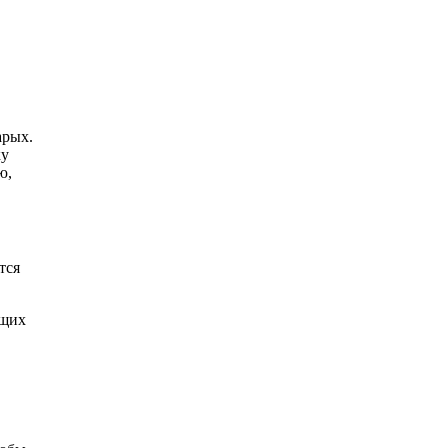
арых.
ку
ю,
тся
ющих