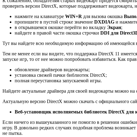
К сожалению, обладателям старых видеокарт придется смиритьс
проверить версии DirectX, которые поддерживает видеокарта, 
нажмите на клавиатуре
WIN+R
для вызова окошка
Выпо
пропишите в пустой строке значение
DXDIAG
и нажмит
в открывшемся окошке перейти во вкладку
Экран
;
найдите в правой части окошка строчки
DDI для Direct3
Тут вы найдете всю необходимую информацию об имеющейся ве
Тем не менее если вы видите, что поддержка DirectX 11 имеетс
запуске игр, то от нее можно попробовать избавиться. Как пра
обновление драйверов видеокарты;
установка свежей пачки библиотек DirectX;
полная переустановка запускаемой игры.
Найдите актуальные драйвера для своей видеокарты можно на 
Актуальную версию DirectX можно скачать с официального са
Веб-установщик исполняемых библиотек DirectX для 
Если ничего из вышеуказанного не помогло в решении ошибки
игру. В довольно редких случаях подобная проблема возникает
не пытка.