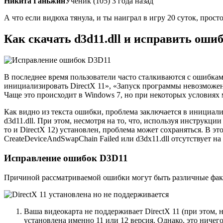
Никита Ганьжин
Ученик (105) 3 года назад
А что если видюха тянула, и ты наиграл в игру 20 суток, прос
Как скачать d3d11.dll и исправить оши
В последнее время пользователи часто сталкиваются с ошибкам
инициализировать DirectX 11», «Запуск программы невозможен,
Чаще это происходит в Windows 7, но при некоторых условиях 
Как видно из текста ошибки, проблема заключается в инициализа
d3d11.dll. При этом, несмотря на то, что, используя инструкции
то и DirectX 12) установлен, проблема может сохраняться. В 
CreateDeviceAndSwapChain Failed или d3dx11.dll отсутствует на
Исправление ошибок D3D11
Причиной рассматриваемой ошибки могут быть различные фак
Ваша видеокарта не поддерживает DirectX 11 (при этом, 
установлена именно 11 или 12 версия. Однако, это ничего