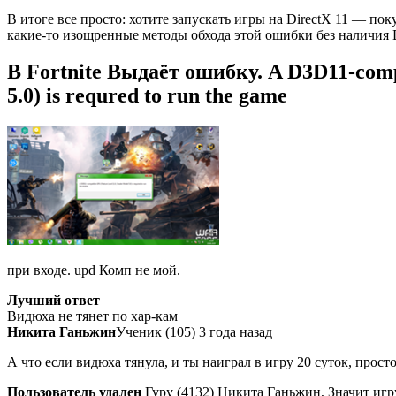
В итоге все просто: хотите запускать игры на DirectX 11 — по
какие-то изощренные методы обхода этой ошибки без наличия D
В Fortnite Выдаёт ошибку. A D3D11-compa
5.0) is requred to run the game
при входе. upd Комп не мой.
Лучший ответ
Видюха не тянет по хар-кам
Никита Ганьжин
Ученик (105) 3 года назад
А что если видюха тянула, и ты наиграл в игру 20 суток, прос
Пользователь удален
Гуру (4132) Никита Ганьжин, Значит игр