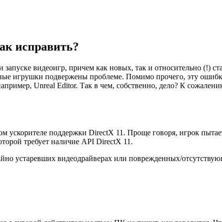
ак исправить?
запуске видеоигр, причем как новых, так и относительно (!) ст
лярные игрушки подвержены проблеме. Помимо прочего, эту ошиб
ример, Unreal Editor. Так в чем, собственно, дело? К сожалени
м ускорителе поддержки DirectX 11. Проще говоря, игрок пытае
оторой требует наличие API DirectX 11.
чайно устаревших видеодрайверах или поврежденных/отсутству