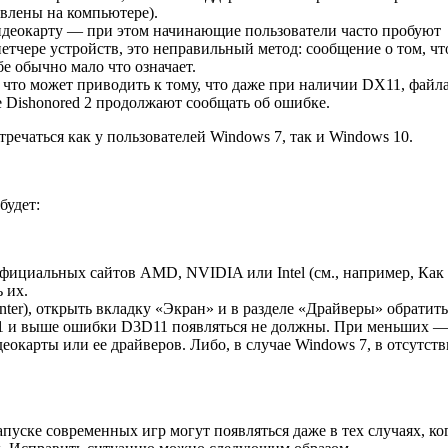
влены на компьютере).
идеокарту — при этом начинающие пользователи часто пробуют
етчере устройств, это неправильный метод: сообщение о том, чт
е обычно мало что означает.
что может приводить к тому, что даже при наличии DX11, файл
е Dishonored 2 продолжают сообщать об ошибке.
речаться как у пользователей Windows 7, так и Windows 10.
будет:
фициальных сайтов AMD, NVIDIA или Intel (см., например, Как
 их.
nter), открыть вкладку «Экран» и в разделе «Драйверы» обратить
1.1 и выше ошибки D3D11 появляться не должны. При меньших 
еокарты или ее драйверов. Либо, в случае Windows 7, в отсутст
уске современных игр могут появляться даже в тех случаях, ко