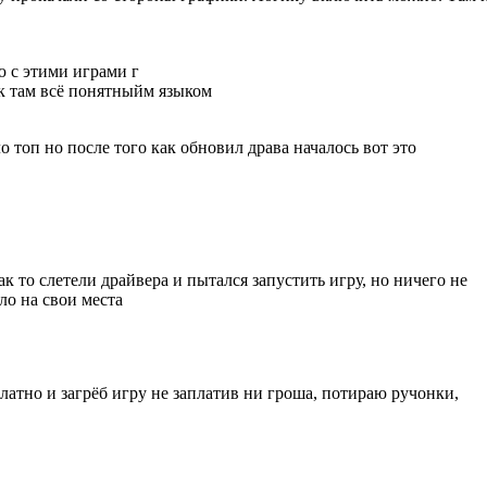
ю с этими играми г
к там всё понятныйм языком
о топ но после того как обновил драва началось вот это
ак то слетели драйвера и пытался запустить игру, но ничего не
ло на свои места
латно и загрёб игру не заплатив ни гроша, потираю ручонки,