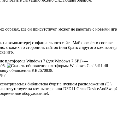
ых. Исправить ситуацию можно следующим образом.
ех образах, где он присутствует, может не работать с новыми иг
ть на компьютере) с официального сайта Майкрософт в составе
о, с каких-то сторонних сайтов (или брать с другого компьютер
ске игр.
ие платформы Windows 7 (для Windows 7 SP1) —
805.
ановку обновления KB2670838.
ассматриваемая библиотека будет в нужном расположении (C:\
ll или отсутствует на компьютере или D3D11 CreateDeviceAndSwap
 современное оборудование).