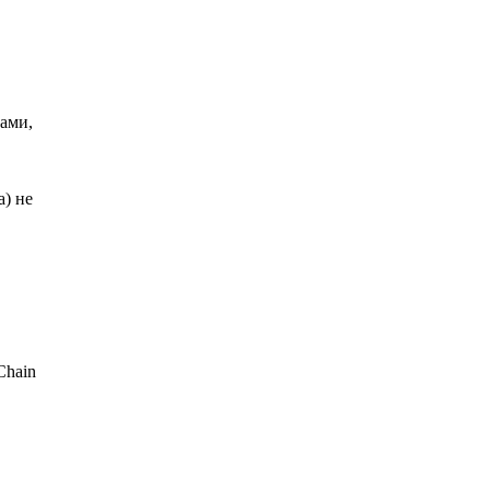
рами,
а) не
Chain