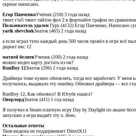
скрине написано.
Егор Панченко
Ученик (218) 3 года назад
тянет гта5 тянет тайтон фол 2 в фортнайте графон по сравнени
Пользователь удален
Гуру (4132) Егор Панченко, Написано су
yarik shevchuk
Знаток (465) 2 года назад
а если играл тупо каждый день 500 часов провёл в игре всё пыл
директ икс 12
матвей беляев
Ученик (100) 2 года назад
можно видео карту достать из пк?
RunBoy 12
Знаток (296) 2 года назад
Драйвера тоже нужно обновлять, тогда все заработает. У меня к
получалось, выдавало эту ошибку. Обновил драйвера — все ста
RunBoy 12, Как обновил? В Ютубе нашел?
Оверлорд
Знаток (411) 1 год назад
Я получил в Steam платную игру Day by Daylight по акции бесп
запускаю а игра выдаёт эту х. йню.
Остальные ответы
Твоя видюха не поддерживает DirectX11