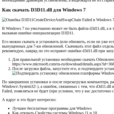
необходимые драйверы установлены, а видеокарта не из стар
Как скачать D3D11.dll для Windows 7
В Windows 7 по умолчанию может не быть файла d3d11.dll, а в т
вызывая ошибки инициализации D3D11.
Его можно скачать и установить (или обновить, если он уже ес
выпущенных для 7-ки обновлений. Скачивать этот файл отдельн
рекомендую, навряд ли это исправит ошибки d3d11.dll при запу
Для правильной установки необходимо скачать Обновлен
https://www.microsoft.com/ru-ru/download/details.aspx?id=36
После загрузки файла, запустите его, и подтвердите уст
По завершении установки и после перезагрузки компьютера, р
Windows\ System32\ ), а ошибок, связанных с тем, что d3d11.d
Failed, появляться не будет (при условии, что у вас достаточно
А вдруг и это будет интересно:
Лучшие бесплатные программы для Windows
Как открыть Свойства системы Windows 11 и 10