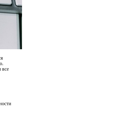
ся
о.
 все
ности