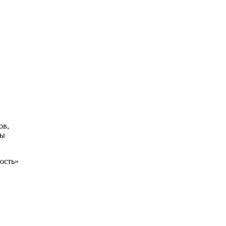
ов,
ты
ость»