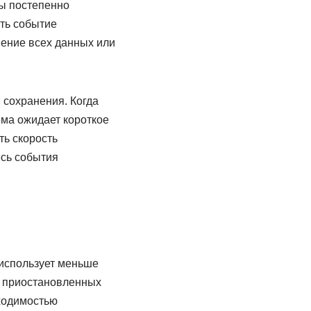
ы постепенно
ть событие
нение всех данных или
 сохранения. Когда
ема ожидает короткое
ть скорость
есь события
использует меньше
е приостановленных
бходимостью