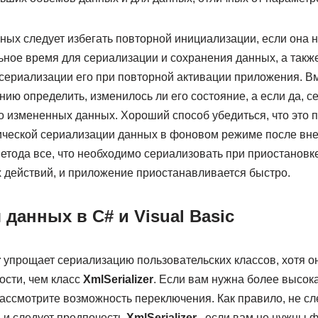
ных следует избегать повторной инициализации, если она н
ьное время для сериализации и сохранения данных, а такж
есериализации его при повторной активации приложения. В
ю определить, изменилось ли его состояние, а если да, с
 измененных данных. Хороший способ убедиться, что это п
ической сериализации данных в фоновом режиме после вн
етода все, что необходимо сериализовать при приостановке
х действий, и приложение приостанавливается быстро.
данных в C# и Visual Basic
r
упрощает сериализацию пользовательских классов, хотя о
ости, чем класс
XmlSerializer
. Если вам нужна более высок
ассмотрите возможность переключения. Как правило, не сл
 и следует предпочесть
XmlSerializer
, если вам не нужны ф