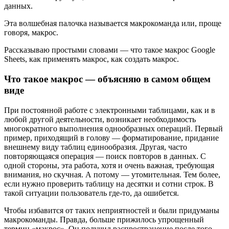
данных.
Эта волшебная палочка называется макрокоманда или, проще
говоря, макрос.
Рассказываю простыми словами — что такое макрос Google
Sheets, как применять макрос, как создать макрос.
Что такое макрос — объясняю в самом общем
виде
При постоянной работе с электронными таблицами, как и в
любой другой деятельности, возникает необходимость
многократного выполнения однообразных операций. Первый
пример, приходящий в голову — форматирование, придание
внешнему виду таблиц единообразия. Другая, часто
повторяющаяся операция — поиск повторов в данных. С
одной стороны, эта работа, хотя и очень важная, требующая
внимания, но скучная. А потому — утомительная. Тем более,
если нужно проверить таблицу на десятки и сотни строк. В
такой ситуации пользователь где-то, да ошибется.
Чтобы избавится от таких неприятностей и были придуманы
макрокоманды. Правда, больше прижилось упрощенный
термин «макрос». Он получил распространение после того,