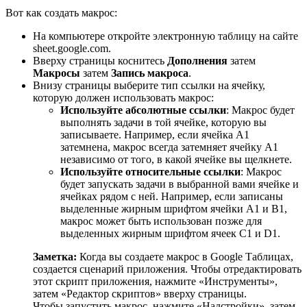
Вот как создать макрос:
На компьютере откройте электронную таблицу на сайте
sheet.google.com.
Вверху страницы коснитесь
Дополнения
затем
Макросы
затем
Запись макроса
.
Внизу страницы выберите тип ссылки на ячейку,
которую должен использовать макрос:
Используйте абсолютные ссылки
: Макрос будет
выполнять задачи в той ячейке, которую вы
записываете. Например, если ячейка A1
затемнена, макрос всегда затемняет ячейку A1
независимо от того, в какой ячейке вы щелкнете.
Используйте относительные ссылки
: Макрос
будет запускать задачи в выбранной вами ячейке и
ячейках рядом с ней. Например, если записаны
выделенные жирным шрифтом ячейки A1 и B1,
макрос может быть использован позже для
выделенных жирным шрифтом ячеек C1 и D1.
Заметка:
Когда вы создаете макрос в Google Таблицах,
создается сценарий приложения. Чтобы отредактировать
этот скрипт приложения, нажмите «Инструменты»,
затем «Редактор скриптов» вверху страницы.
Чтобы запустить макрос, нажмите «Надстройки», затем