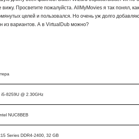
не вижу. Просветите пожалуйста. AllMyMovies я так понял, ка
омянутых целей и пользовался. Но очень уж долго добавляю
 из вариантов. А в VirtualDub можно?
тера
e i5-8259U @ 2.30GHz
ntel NUC8BEB
C15 Series DDR4-2400, 32 GB