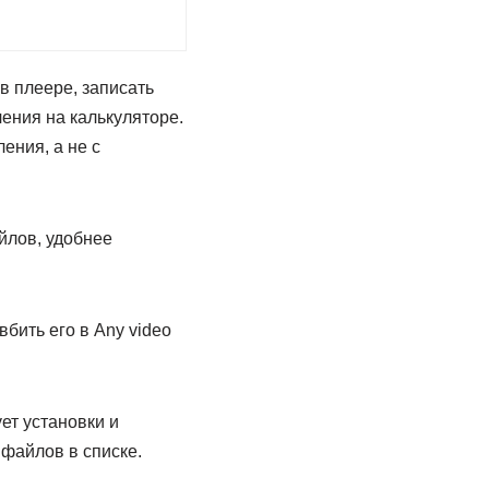
 плеере, записать
ения на калькуляторе.
ения, а не с
йлов, удобнее
бить его в Any video
ет установки и
файлов в списке.