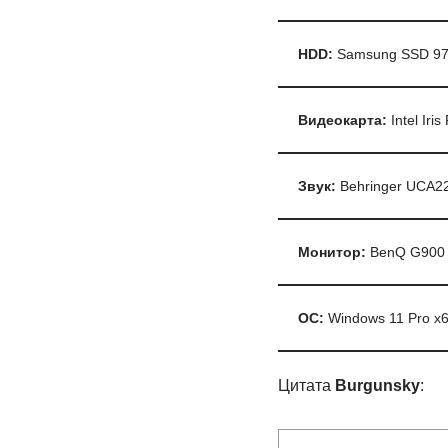
HDD:
Samsung SSD 970
Видеокарта:
Intel Iri
Звук:
Behringer UCA222
Монитор:
BenQ G900 (
ОС:
Windows 11 Pro x
Цитата
Burgunsky
: