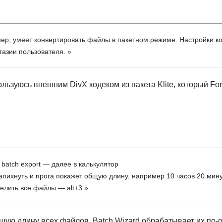
мер, умеет конвертировать файлы в пакетном режиме. Настройки к
тазии пользователя. »
пользуюсь внешним DivX кодеком из пакета Klite, который Fo
ь batch export — далее в калькулятор
апихнуть и прога покажет общую длину, например 10 часов 20 мину
елить все файлы — alt+3 »
шую длину всех файлов. Batch Wizard обрабатывает их по-