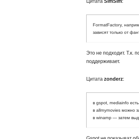
Цитата
SimSim
:
FormatFactory, напри
зависят только от фан
Это не подходит. Т.к. 
поддерживает.
Цитата
zonderz
:
в gspot, mediainfo ест
в allmymovies можно з
в winamp — затем выд
Gspot не показыват об