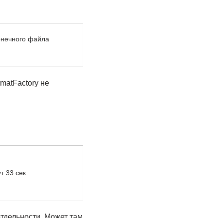
онечного файла
rmatFactory не
т 33 сек
отдельности. Может там