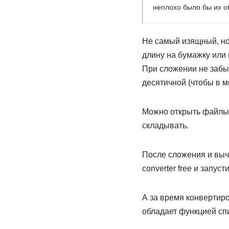
неплохо было бы их общ
Не самый изящный, но
длину на бумажку или
При сложении не забыв
десятичной (чтобы в м
Можно открыть файлы в
складывать.
После сложения и выч
converter free и запус
А за время конвертиро
обладает функцией сп