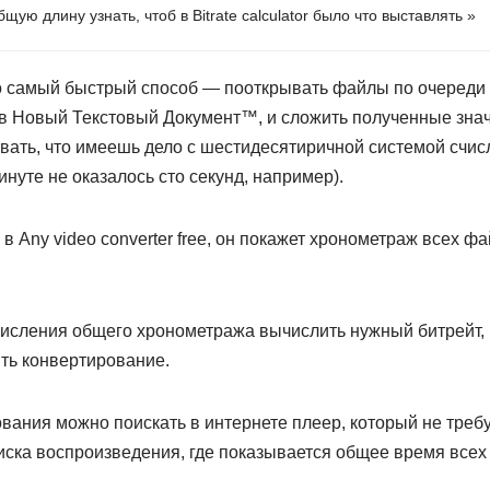
ую длину узнать, чтоб в Bitrate calculator было что выставлять »
 самый быстрый способ — пооткрывать файлы по очереди в
 в Новый Текстовый Документ™, и сложить полученные знач
ать, что имеешь дело с шестидесятиричной системой счисл
инуте не оказалось сто секунд, например).
 Any video converter free, он покажет хронометраж всех фа
исления общего хронометража вычислить нужный битрейт, в
тить конвертирование.
вания можно поискать в интернете плеер, который не требу
иска воспроизведения, где показывается общее время всех 