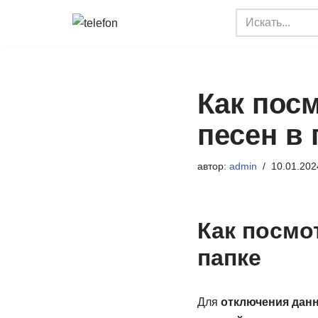
Перейти
к
содержимому
Как пос
песен в 
автор:
admin
10.01.202
Как посмо
папке
Для
отключения данн