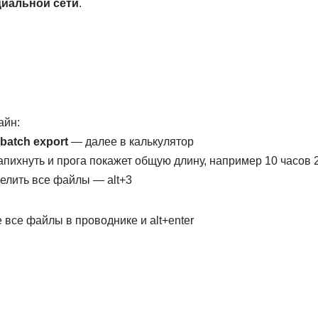
циальной сети
.
айн:
batch export
— далее в калькулятор
апихнуть и прога покажет общую длину, например 10 часов 2
елить все файлы — alt+3
 все файлы в проводнике и alt+enter